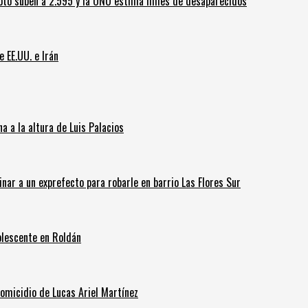
oto suben a 2.595 y la ONU estima miles de desaparecidos
e EE.UU. e Irán
 a la altura de Luis Palacios
inar a un exprefecto para robarle en barrio Las Flores Sur
olescente en Roldán
homicidio de Lucas Ariel Martínez