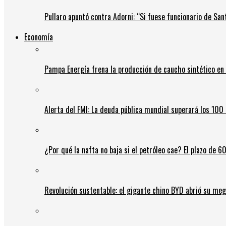
Pullaro apuntó contra Adorni: “Si fuese funcionario de Sant
Economía
Pampa Energía frena la producción de caucho sintético en 
Alerta del FMI: La deuda pública mundial superará los 100 
¿Por qué la nafta no baja si el petróleo cae? El plazo de 
Revolución sustentable: el gigante chino BYD abrió su meg