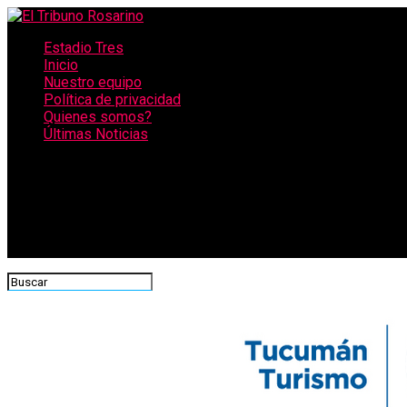
Estadio Tres
Inicio
Nuestro equipo
Política de privacidad
Quienes somos?
Últimas Noticias
CONECTATE CON NOSOTROS