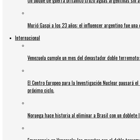
Un buque de guerra británico cruzó aguas argentinas sin av
Murió Gaspi a los 23 años: el influencer argentino fue una
Internacional
Venezuela cumple un mes del devastador doble terremoto:
El Centro Europeo para la Investigación Nuclear pausará e
próximo ciclo.
Noruega hace historia al eliminar a Brasil con un doblete 