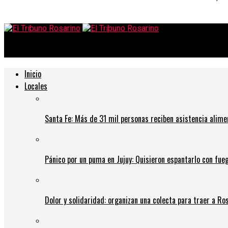
El Tribuno Rosarino
Inicio
Locales
Santa Fe: Más de 31 mil personas reciben asistencia alime
Pánico por un puma en Jujuy: Quisieron espantarlo con fue
Dolor y solidaridad: organizan una colecta para traer a Ros