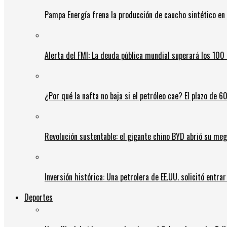
Pampa Energía frena la producción de caucho sintético en 
Alerta del FMI: La deuda pública mundial superará los 100 
¿Por qué la nafta no baja si el petróleo cae? El plazo de 
Revolución sustentable: el gigante chino BYD abrió su meg
Inversión histórica: Una petrolera de EE.UU. solicitó entr
Deportes