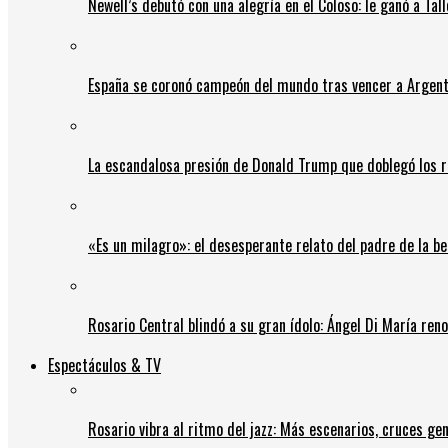
Newell’s debutó con una alegría en el Coloso: le ganó a Tal
España se coronó campeón del mundo tras vencer a Argent
La escandalosa presión de Donald Trump que doblegó los r
«Es un milagro»: el desesperante relato del padre de la b
Rosario Central blindó a su gran ídolo: Ángel Di María ren
Espectáculos & TV
Rosario vibra al ritmo del jazz: Más escenarios, cruces gen