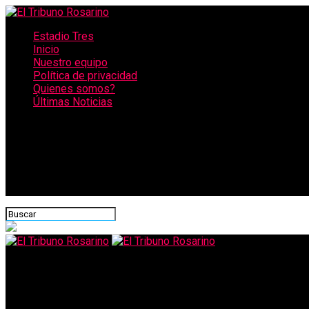
Estadio Tres
Inicio
Nuestro equipo
Política de privacidad
Quienes somos?
Últimas Noticias
CONECTATE CON NOSOTROS
El Tribuno Rosarino
Incendios en Chubut no ceden: miles de hectáreas arrasadas, co