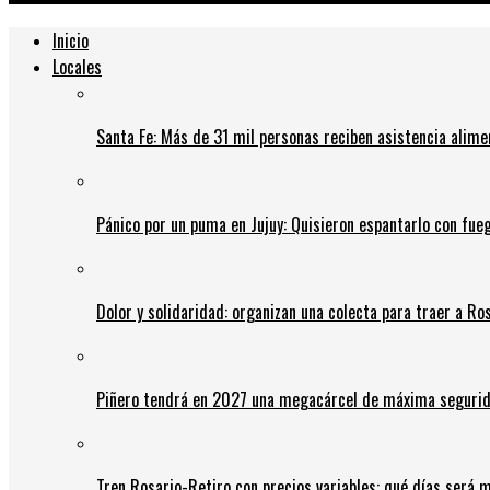
Inicio
Locales
Santa Fe: Más de 31 mil personas reciben asistencia alime
Pánico por un puma en Jujuy: Quisieron espantarlo con fue
Dolor y solidaridad: organizan una colecta para traer a Ros
Piñero tendrá en 2027 una megacárcel de máxima seguridad
Tren Rosario-Retiro con precios variables: qué días será m