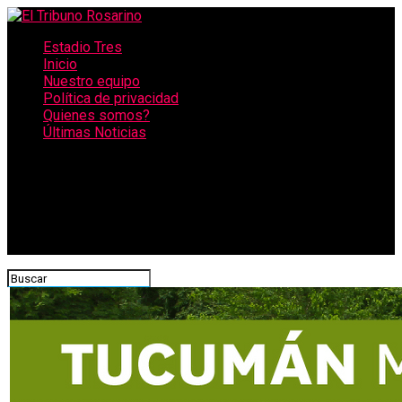
Estadio Tres
Inicio
Nuestro equipo
Política de privacidad
Quienes somos?
Últimas Noticias
CONECTATE CON NOSOTROS