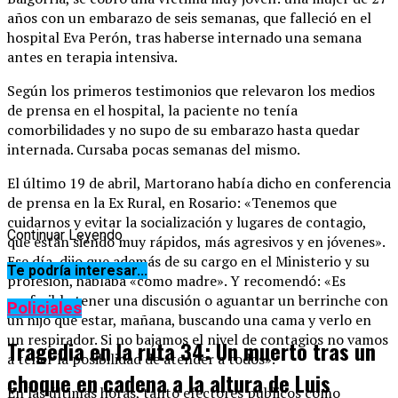
años con un embarazo de seis semanas, que falleció en el
hospital Eva Perón, tras haberse internado una semana
antes en terapia intensiva.
Según los primeros testimonios que relevaron los medios
de prensa en el hospital, la paciente no tenía
comorbilidades y no supo de su embarazo hasta quedar
internada. Cursaba pocas semanas del mismo.
El último 19 de abril, Martorano había dicho en conferencia
de prensa en la Ex Rural, en Rosario: «Tenemos que
cuidarnos y evitar la socialización y lugares de contagio,
Continuar Leyendo
que están siendo muy rápidos, más agresivos y en jóvenes».
Ese día, dijo que además de su cargo en el Ministerio y su
Te podría interesar...
profesión, hablaba «como madre». Y recomendó: «Es
preferible tener una discusión o aguantar un berrinche con
Policiales
un hijo que estar, mañana, buscando una cama y verlo en
un respirador. Si no bajamos el nivel de contagios no vamos
Tragedia en la ruta 34: Un muerto tras un
a tener la posibilidad de atender a todos».
choque en cadena a la altura de Luis
En las últimas horas, tanto efectores públicos como