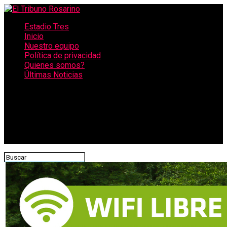
Estadio Tres
Inicio
Nuestro equipo
Política de privacidad
Quienes somos?
Últimas Noticias
CONECTATE CON NOSOTROS