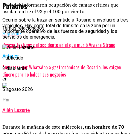
Palacios
privados informaron ocupación de camas críticas que
oscilan entre el 98 y el 100 por ciento.
Ocurrió sobre la traza en sentido a Rosario e involucró a tres
vehículos. Hay corte total de tránsito en la zona por un
Temas relacionados:
importante operativo de las fuerzas de seguridad y los
Siguente
servicios de emergencia.
Buscan testigos del accidente en el que murió Viviana Strano
Anterior
Publicado
Amenazan por WhatsApp a gastronómicos de Rosario: les exigen
2 días atrás
dinero para no balear sus negocios
en
5 agosto 2026
Por
Ailén Lazarte
Durante la mañana de este miércoles
, un hombre de 70
años
perdió la vida luego de un fuerte accidente en cadena