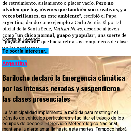
de retraimiento, aislamiento o placer vacío.
Pero no
olviden que hay jóvenes que también son creativos, y a
veces brillantes, en este ambiente
”, escribió el Papa
argentino, dando como ejemplo a Carlo Acutis. El portal
oficial de la Santa Sede,
Vatican News
, describe al joven
como “
un chico normal, guapo y popular
”, una suerte de
Continuar Leyendo
“
payaso natural
” que hacía reír a sus compañeros de clase
y a los profesores.
Te podría interesar...
Argentina
Bariloche declaró la Emergencia climática
por las intensas nevadas y suspendieron
las clases presenciales
La Municipalidad implementó la medida para restringir el
tránsito de vehículos particulares y facilitar el trabajo de los
equipos de despeje. El Servicio Meteorológico Nacional
mantiene la alerta amarilla hasta este martes. Tampoco habrá