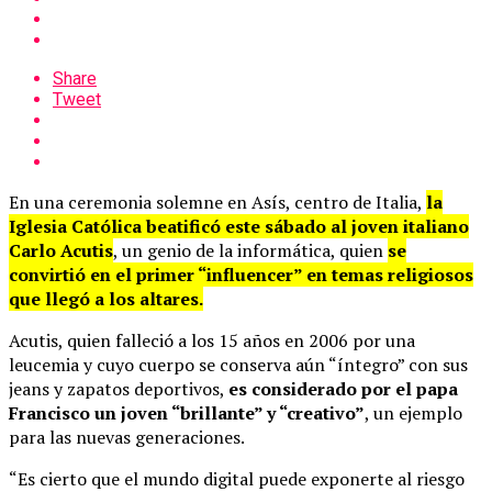
Share
Tweet
En una ceremonia solemne en Asís, centro de Italia,
la
Iglesia Católica beatificó este sábado al joven italiano
Carlo Acutis
, un genio de la informática, quien
se
convirtió en el primer “influencer” en temas religiosos
que llegó a los altares.
Acutis, quien falleció a los 15 años en 2006 por una
leucemia y cuyo cuerpo se conserva aún “íntegro” con sus
jeans y zapatos deportivos,
es considerado por el papa
Francisco un joven “brillante” y “creativo”
, un ejemplo
para las nuevas generaciones.
“Es cierto que el mundo digital puede exponerte al riesgo