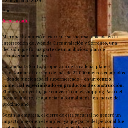
22 noviembre 2025
Por
Ailén Lazarte
Micropack anunció el cierre de su sucursal ubicada en la
intersección de Avenida Circunvalación y Sorrento, una
decisión que forma parte de un ambicioso plan de
reconversión comercial.
La familia Di Santo, propietaria de la cadena, planea
transformar el terreno de más de 22.000 metros cuadrados
—donde funcionaba el supermercado— en un
centro
comercial especializado en productos de construcción
.
El nuevo proyecto, que convivirá con el shopping Paso del
Bosque lindero, se anunciaría formalmente en marzo del
próximo año.
Según la empresa, el cierre de esta sucursal no generó un
impacto mayor en el empleo, ya que parte del personal fue
reubicado en otros supermercados Micropack o en el área