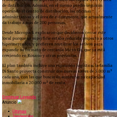
de distribución. Además, en el mismo predio seguirán
operando el centro de distribución, las oficinas
administrativas y el área de e-commerce, que actualmente
da trabajo a más de 200 personas.
Desde Micropack explicaron que decidieron cerrar este
local porque su superficie estaba reducida respecto a otros
hipermercados, y prefieren reutilizar los activos para
expandir su formato de cercanía Micro Go, que ya está
creciendo en Rosario y otras provincias.
El plan también incluye una expansión logística: la familia
Di Santo proyecta construir dos nuevas naves de 5.000 m²
cada una, con las que buscarán aumentar su capacidad
inmobiliaria a 20.000 m² de renta.
Continuar Leyendo
Anuncio
Últimas
Tendencias