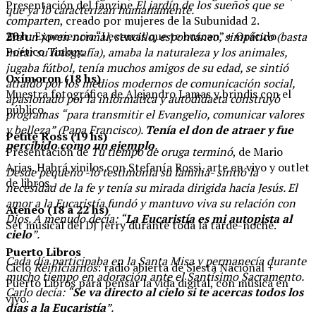
Presentación del fanzine
El jardín de los sueños que se
que ya lo caracterizan humanamente.
comparten
, creado por mujeres de la Subunidad 2.
20 h:
Experiencia “Lecturas que te buscan” + Oráculo
Era un joven normal, sencillo, espontáneo, simpático (basta
Poético Tinkuy.
mirar su fotografía), amaba la naturaleza y los animales,
jugaba fútbol, tenía muchos amigos de su edad, se sintió
Oxímoron (18 hs)
atraído por los medios modernos de comunicación social,
Muestra fotográfica de Alejandro Lamas y brindis con el
apasionado por la informática y autodidacta construyó
público.
programas “para transmitir el Evangelio, comunicar valores
y belleza” (Papa Francisco).
Tenía el don de atraer y fue
Petite Ross (19 hs)
percibido como un ejemplo
.
Presentación de
Tu tiempo de oruga terminó
, de Mario
Arias. Habrá vinilos con Stefanía Rossi, arte en vivo y outlet
Desde pequeño -lo testimonia su familia- sintió la
de libros.
necesidad de la fe y tenía su mirada dirigida hacia Jesús. El
amor a la Eucaristía fundó y mantuvo viva su relación con
Ateneo (18 a 22 hs)
Dios. A menudo decía: “
La Eucaristía es mi autopista al
Set musical del DJ Jerry durante toda la tarde-noche.
cielo
”.
Puerto Libros
Cada día participaba en la Santa Misa y permanecía durante
Ciclo
Reiniciarnos
: radio abierta de Siesta Nacional +
mucho tiempo en adoración ante el Santísimo Sacramento.
Puerto Libros para pensar la vida digital, con música en
Carlo decía: “
Se va directo al cielo si te acercas todos los
vivo.
días a la Eucaristía
”.