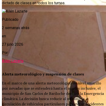
dictado de clases en todos los turnos.
Publicado
2 semanas atrás
en
27 julio 2026
Por
Ailén Lazarte
Alerta meteorológico y suspensión de clases
En el marco de una alerta meteorológico de nivel amarillo
por nevadas que se extenderá hasta el martes inclusive, el
municipio de San Carlos de Bariloche declaró la Emergencia
climática. La decisión busca reducir al mínimo la
circulación de vehículos particulares para evitar accidentes