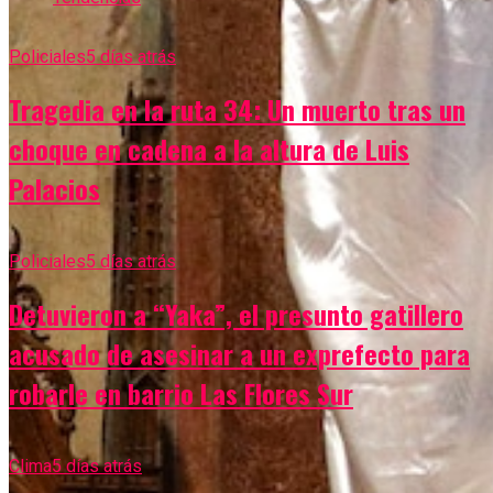
Policiales
5 días atrás
Tragedia en la ruta 34: Un muerto tras un
choque en cadena a la altura de Luis
Palacios
Policiales
5 días atrás
Detuvieron a “Yaka”, el presunto gatillero
acusado de asesinar a un exprefecto para
robarle en barrio Las Flores Sur
Clima
5 días atrás