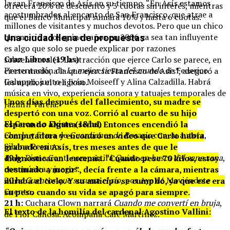
la san Francisco de Asís en su tiempo. “En Asís estamos
ofrecerá 20% de descuento y 3 cuotas sin interés, mientras
acostumbrados al encanto de San Francisco, que atrae a
que el Banco Municipal sumará 10% y hasta 6 cuotas.
millones de visitantes y muchos devotos. Pero que un chico
que murió a los quince años en 2006 ya sea tan influyente
Una ciudad llena de propuestas
es algo que solo se puede explicar por razones
Craz Libros (19 hs)
sobrenaturales. La atracción que ejerce Carlo se parece, en
Presentación de
La mejor siesta del mundo
de Federico
cierto modo, a la que ejercía Francisco de Asís”, aseguró a
Galuppo, junto a Iván Moiseeff y Alina Calzadilla. Habrá
los medios el religioso.
música en vivo, experiencia sonora y tatuajes temporales de
Unos días después del fallecimiento, su madre se
Jazmín Varela.
despertó con una voz. Corrió al cuarto de su hijo
El Cuco no Existe (18 hs)
esperando alguna señal. Entonces encendió la
Charla y firma de
Guardianes de Rosario
con su autora,
computadora y encontró un video que Carlo había
Silvina Pessino.
grabado en Asís, tres meses antes de que le
19 h:
Diana Conti compartirá
Quina en busca del sana sana
,
diagnosticaran leucemia. “Cuando pese 70 kilos, estoy
con música y juegos.
destinado a morir”, decía frente a la cámara, mientras
20 h:
Cuentos que susurra el río
, por Aye de Moviéndote
miraba al cielo. Y su anticipo se cumplió, ya que ese era
Cuento.
su peso cuando su vida se apagó para siempre.
21 h:
Cuchara Clown narrará
Cuando me convertí en bruja
,
El texto de la homilía del cardenal Agostino Vallini:
de Flor Canosa. Acompaña Café Martínez.