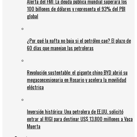
Alerta del FMI: La deuda pública mundial superará los
100 billones de dólares y representa el 93% del PBI
global
¿Por qué la nafta no baja si el petróleo cae? El plazo de
60 días que manejan las petroleras
Revolución sustentable: el gigante chino BYD abrió su
megaconcesionaria en Rosario y acelera la movilidad
eléctrica
Inversión histórica: Una petrolera de EE.UU. solicitó
entrar al RIGI para destinar US$ 13.800 millones a Vaca
Muerta