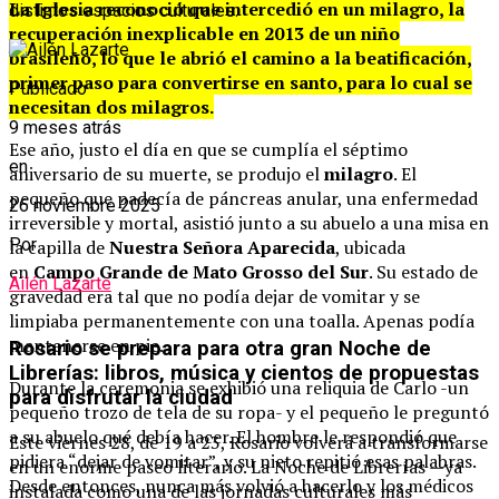
La Iglesia reconoció que intercedió en un milagro, la
distintos espacios culturales.
recuperación inexplicable en 2013 de un niño
brasileño, lo que le abrió el camino a la beatificación,
primer paso para convertirse en santo, para lo cual se
Publicado
necesitan dos milagros.
9 meses atrás
Ese año, justo el día en que se cumplía el séptimo
en
aniversario de su muerte, se produjo el
milagro
. El
pequeño que padecía de páncreas anular, una enfermedad
26 noviembre 2025
irreversible y mortal, asistió junto a su abuelo a una misa en
Por
la capilla de
Nuestra Señora Aparecida
, ubicada
en
Campo Grande de Mato Grosso del Sur
. Su estado de
Ailén Lazarte
gravedad era tal que no podía dejar de vomitar y se
limpiaba permanentemente con una toalla. Apenas podía
mantenerse en pie.
Rosario se prepara para otra gran Noche de
Librerías: libros, música y cientos de propuestas
Durante la ceremonia se exhibió una reliquia de Carlo -un
para disfrutar la ciudad
pequeño trozo de tela de su ropa- y el pequeño le preguntó
a su abuelo qué debía hacer. El hombre le respondió que
Este viernes 28, de 19 a 23, Rosario volverá a transformarse
pidiera “dejar de vomitar”, y su nieto repitió esas palabras.
en un enorme paseo literario. La Noche de Librerías —ya
Desde entonces, nunca más volvió a hacerlo y los médicos
instalada como una de las jornadas culturales más