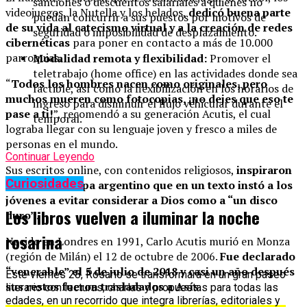
sanciones o descuentos salariales a quienes no
videojuegos, la Nutella y los helados,
dedicó buena parte
puedan concurrir a sus puestos por motivos de
de su vida al catecismo virtual y a la creación de redes
seguridad o imposibilidad de desplazamiento.
cibernéticas
para poner en contacto a más de 10.000
parroquias.
Modalidad remota y flexibilidad:
Promover el
teletrabajo (home office) en las actividades donde sea
“
Todos los hombres nacen como originales, pero
factible, así como la flexibilización en los horarios de
muchos mueren como fotocopias, ¡no dejes que eso te
ingreso para disminuir el flujo vehicular durante el
pase a ti!
”, recomendó a su generación Acutis, el cual
temporal.
lograba llegar con su lenguaje joven y fresco a miles de
personas en el mundo.
Continuar Leyendo
Sus escritos online, con contenidos religiosos,
inspiraron
Curiosidades
inclusive al papa argentino que en un texto instó a los
jóvenes a evitar considerar a Dios como a “un disco
Los libros vuelven a iluminar la noche
duro”
.
rosarina
Nacido en Londres en 1991, Carlo Acutis murió en Monza
(región de Milán) el 12 de octubre de 2006.
Fue declarado
“venerable” el 5 de julio de 2018 y casi un año después
Este viernes 28, Rosario se transformará en un gran paseo
sus restos fueron trasladados a Asís
.
literario con lecturas, charlas y propuestas para todas las
edades, en un recorrido que integra librerías, editoriales y