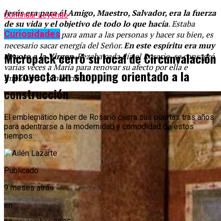
Jesús era para él Amigo, Maestro, Salvador, era la fuerza
Continuar Leyendo
de su vida y el objetivo de todo lo que hacía
. Estaba
Curiosidades
convencido que para amar a las personas y hacer su bien, es
necesario sacar energía del Señor.
En este espíritu era muy
Micropack cerró su local de Circunvalación
devoto a la Virgen
. Rezaba cada día el Rosario, se consagró
varias veces a María para renovar su afecto por ella e
y proyecta un shopping orientado a la
implorar su protección.
construcción
El emblemático hiper de Rosario cierra sus puertas tras años
para adentrarse a la modernidad y comodidad de estos
tiempos.
Publicado
9 meses atrás
en