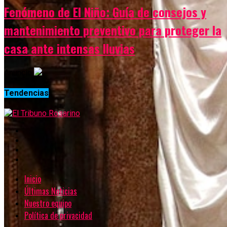
Fenómeno de El Niño: Guía de consejos y
mantenimiento preventivo para proteger la
casa ante intensas lluvias
Anuncio
Tendencias
Inicio
Últimas Noticias
Nuestro equipo
Política de privacidad