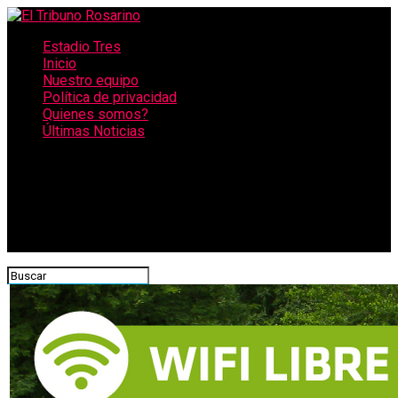
Estadio Tres
Inicio
Nuestro equipo
Política de privacidad
Quienes somos?
Últimas Noticias
CONECTATE CON NOSOTROS