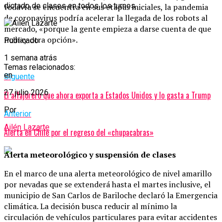
dictado de clases en todos los turnos.
todavía se encuentra en sus etapas iniciales, la pandemia
de coronavirus podría acelerar la llegada de los robots al
mercado, «porque la gente empieza a darse cuenta de que
no hay otra opción».
Publicado
1 semana atrás
Temas relacionados:
en
Siguente
27 julio 2026
El alfajorero que ahora exporta a Estados Unidos y lo gasta a Trump
Por
Anterior
Ailén Lazarte
Alerta en Chile por el regreso del «chupacabras»
Alerta meteorológico y suspensión de clases
En el marco de una alerta meteorológico de nivel amarillo
por nevadas que se extenderá hasta el martes inclusive, el
municipio de San Carlos de Bariloche declaró la Emergencia
climática. La decisión busca reducir al mínimo la
circulación de vehículos particulares para evitar accidentes