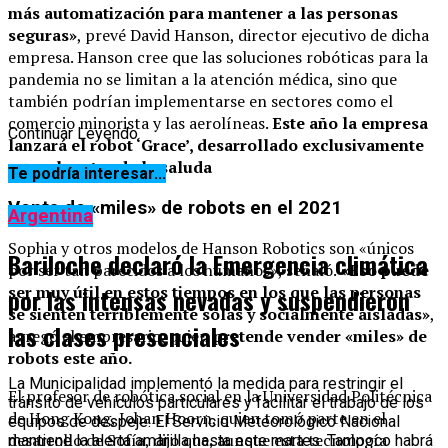
más automatización para mantener a las personas
seguras»
, prevé David Hanson, director ejecutivo de dicha
empresa. Hanson cree que las soluciones robóticas para la
pandemia no se limitan a la atención médica, sino que
también podrían implementarse en sectores como el
comercio minorista y las aerolíneas.
Este año la empresa
Continuar Leyendo
lanzará el robot ‘Grace’, desarrollado exclusivamente
para el sector de la saluda
Te podría interesar...
Venta de «miles» de robots en el 2021
Argentina
Sophia y otros modelos de Hanson Robotics son «únicos
Bariloche declaró la Emergencia climática
por ser tan parecidos a los humanos», señaló.
«Eso puede
ser muy útil en estos tiempos en los que las personas
por las intensas nevadas y suspendieron
se sienten terriblemente solas y socialmente aisladas»
,
las clases presenciales
agregó el empresario, quien
pretende vender «miles» de
robots este año.
La Municipalidad implementó la medida para restringir el
El profesor de robótica social en la Universidad Politécnica
tránsito de vehículos particulares y facilitar el trabajo de los
de Hong Kong, Johan Hoorn, quien tomó parte en el
equipos de despeje. El Servicio Meteorológico Nacional
desarrollo de Sofía, dijo que, aunque esta tecnología
mantiene la alerta amarilla hasta este martes. Tampoco habrá