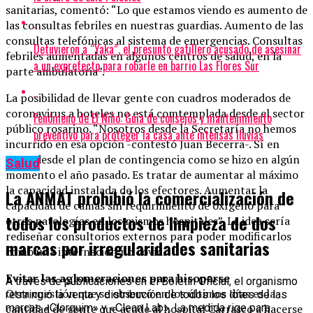
sanitarias, comentó: “Lo que estamos viendo es aumento de
las consultas febriles en nuestras guardias. Aumento de las
consultas telefónicas al sistema de emergencias. Consultas
Detuvieron a “Yaka”, el presunto gatillero acusado de asesinar
febriles aumentadas en algunos centros de salud, en la
a un exprefecto para robarle en barrio Las Flores Sur
parte ambulatoria”.
La posibilidad de llevar gente con cuadros moderados de
coronavirus a hoteles no está comtemplada desde el sector
Fenómeno de El Niño: Guía de consejos y mantenimiento
público rosarino. “Nosotros desde la Secretaría no hemos
preventivo para proteger la casa ante intensas lluvias
incurrido en esa opción -contestó Juan Becerra-. Sí en
otras desde el plan de contingencia como se hizo en algún
Salud
momento el año pasado. Es tratar de aumentar al máximo
la capacidad instalada de los efectores. Aumentar la
La ANMAT prohibió la comercialización de
capacidad de camas sin requirimiento de oxígeno para
todos los productos de limpieza de dos
otras patologías en los mismos hospitales”. La idea sería
rediseñar consultorios externos para poder modificarlos
marcas por irregularidades sanitarias
como una internación no covid.
Evitar las aglomeraciones para hisoparse
A través de publicaciones en el Boletín Oficial, el organismo
Otra cuestión que se observó en los últimos días es la
restringió la venta y distribución de todos los lotes de las
cantidad de gente que acude al hospital Carrasco a hacerse
marcas «Clorquim» y «Clean Lab». La medida rige para