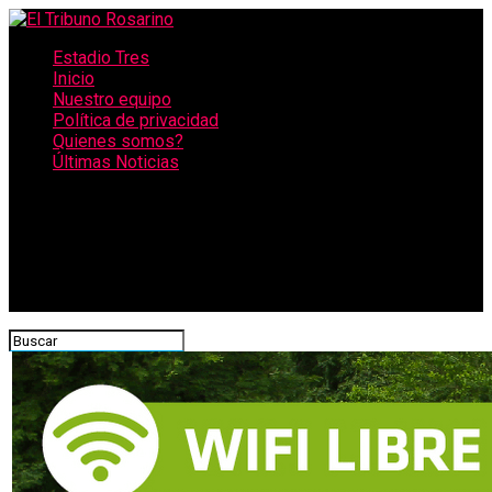
Estadio Tres
Inicio
Nuestro equipo
Política de privacidad
Quienes somos?
Últimas Noticias
CONECTATE CON NOSOTROS