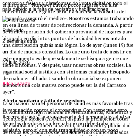
comercios físicos y plataformas de venta digital en todo el
el hisopado. “Nunca es bueno pocos lugares con alta
país debido a la falta de registros y habilitaciones.
concentración de gente para ir a hacerse la consulta del
hisopado -aseguró el médico-. Nosotros estamos trabajando
en esa línea de tratar de redireccionar la demanda. A partir
Publicado
de la incorporación del gobierno provincial de lugares para
hisopado en distintos puntos de la ciudad hemos notado
2 semanas atrás
una distribución quizás más lógica. Lo de ayer (lunes 19) fue
un día de muchas consultas. Lo que uno trata de insistir en
en
este momento es de que solamente se hisopa a gente que
27 julio 2026
tiene síntomas. Y después, usar nuestras obras sociales. La
seguridad social justifica con síntomas cualquier hisopado
Por
de cualquier afiliado. Usando la obra social se exponen
Ailén Lazarte
menos a una cola masiva como puede ser la del Carrasco
ayer”.
Alerta sanitaria y falta de registros
La situación para el personal de salud es más favorable tras
la vacunación contra el coronavirus. Con respecto a esto,
La Administración Nacional de Medicamentos, Alimentos y
Becerra afirmó: “La gran mayoría del personal de salud ya
Tecnología Médica (ANMAT) dispuso la prohibición total
tiene las dos dosis con lo cual uno no debe trabajar
de elaboración, comercialización, distribución y publicidad
relajado, pero sí con más tranquilidad o con un poco
de todos los productos de uso doméstico comercializados