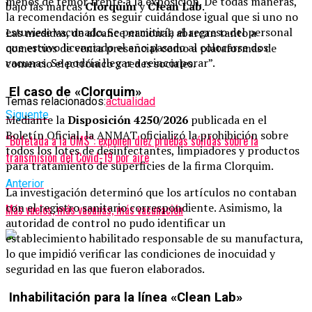
menos de temor frente a la exposición. De todas maneras,
bajo las marcas
Clorquim
y
Clean Lab
.
la recomendación es seguir cuidándose igual que si uno no
estuviese vacunado. Se permitiría el regreso del personal
Las medidas, de alcance nacional, abarcan tanto a
que estuvo licenciado el año pasado al colocarse dos
comercios de venta presencial como a plataformas de
vacunas. Se podría llegar a reincorporar”.
comercio electrónico y redes sociales.
El caso de «Clorquim»
Temas relacionados:
actualidad
Siguente
Mediante la
Disposición 4250/2026
publicada en el
Boletín Oficial, la ANMAT oficializó la prohibición sobre
“Bofetada a la OMS”: exponen diez pruebas sólidas sobre la
todos los lotes de desinfectantes, limpiadores y productos
transmisión del Covid-19 por aire
para tratamiento de superficies de la firma Clorquim.
Anterior
La investigación determinó que los artículos no contaban
con el registro sanitario correspondiente. Asimismo, la
Más vuelos, más vacunas, más vacunación
autoridad de control no pudo identificar un
establecimiento habilitado responsable de su manufactura,
lo que impidió verificar las condiciones de inocuidad y
seguridad en las que fueron elaborados.
Inhabilitación para la línea «Clean Lab»