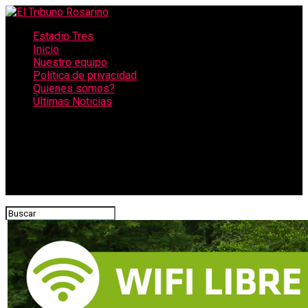
Estadio Tres
Inicio
Nuestro equipo
Política de privacidad
Quienes somos?
Últimas Noticias
CONECTATE CON NOSOTROS