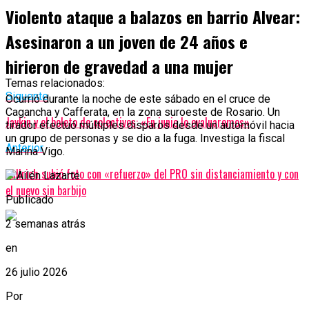
Violento ataque a balazos en barrio Alvear:
Asesinaron a un joven de 24 años e
hirieron de gravedad a una mujer
Temas relacionados:
Siguente
Ocurrió durante la noche de este sábado en el cruce de
Cagancha y Cafferata, en la zona suroeste de Rosario. Un
Javkin y el boleto de colectivos: «En junio lo evaluaremos»
tirador efectuó múltiples disparos desde un automóvil hacia
un grupo de personas y se dio a la fuga. Investiga la fiscal
Anterior
Marina Vigo.
Bullrich subió foto con «refuerzo» del PRO sin distanciamiento y con
el nuevo sin barbijo
Publicado
2 semanas atrás
en
26 julio 2026
Por