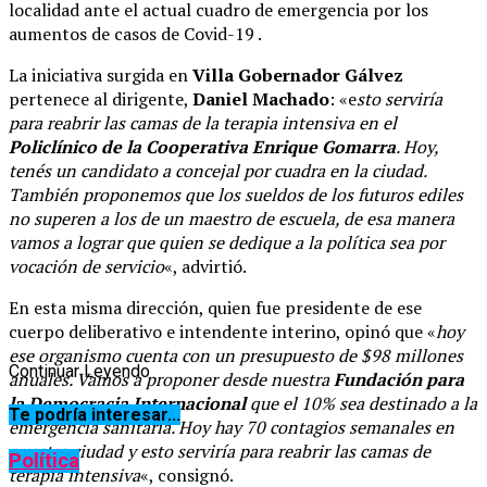
localidad ante el actual cuadro de emergencia por los
aumentos de casos de Covid-19 .
La iniciativa surgida en
Villa Gobernador Gálvez
pertenece al dirigente,
Daniel Machado
: «e
sto serviría
para reabrir las camas de la terapia intensiva en el
Policlínico de la Cooperativa Enrique Gomarra
. Hoy,
tenés un candidato a concejal por cuadra en la ciudad.
También proponemos que los sueldos de los futuros ediles
no superen a los de un maestro de escuela, de esa manera
vamos a lograr que quien se dedique a la política sea por
vocación de servicio
«, advirtió.
En esta misma dirección, quien fue presidente de ese
cuerpo deliberativo e intendente interino, opinó que «
hoy
ese organismo cuenta con un presupuesto de $98 millones
Continuar Leyendo
anuales. Vamos a proponer desde nuestra
Fundación para
la Democracia Internacional
que el 10% sea destinado a la
Te podría interesar...
emergencia sanitaria. Hoy hay 70 contagios semanales en
nuestra ciudad y esto serviría para reabrir las camas de
Política
terapia intensiva
«, consignó.