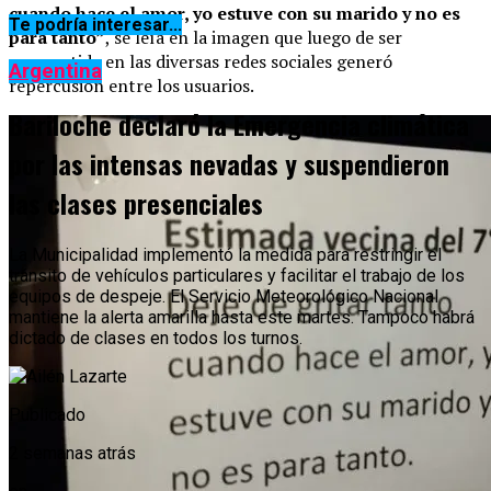
cuando hace el amor, yo estuve con su marido y no es
Te podría interesar...
para tanto”
, se leía en la imagen que luego de ser
compartida en las diversas redes sociales generó
Argentina
repercusión entre los usuarios.
Bariloche declaró la Emergencia climática
por las intensas nevadas y suspendieron
las clases presenciales
La Municipalidad implementó la medida para restringir el
tránsito de vehículos particulares y facilitar el trabajo de los
equipos de despeje. El Servicio Meteorológico Nacional
mantiene la alerta amarilla hasta este martes. Tampoco habrá
dictado de clases en todos los turnos.
Publicado
2 semanas atrás