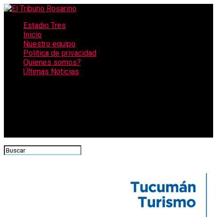
Estadio Tres
Inicio
Nuestro equipo
Política de privacidad
Quienes somos?
Últimas Noticias
CONECTATE CON NOSOTROS