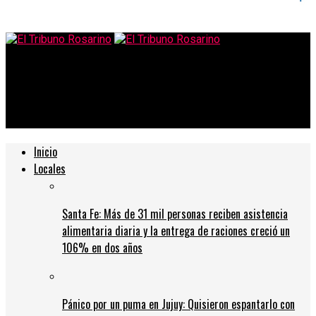
El Tribuno Rosarino
Tenía una doble vida y un pasacalle lo deschavó con una amante
embarazada en Rosario
Inicio
Locales
Santa Fe: Más de 31 mil personas reciben asistencia
alimentaria diaria y la entrega de raciones creció un
106% en dos años
Pánico por un puma en Jujuy: Quisieron espantarlo con