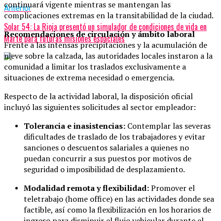
continuará vigente mientras se mantengan las
Anterior
complicaciones extremas en la transitabilidad de la ciudad.
Solar 54: La Rioja presentó un simulador de condiciones de vida en
Recomendaciones de circulación y ámbito laboral
Marte para futuras misiones espaciales
Frente a las intensas precipitaciones y la acumulación de
nieve sobre la calzada, las autoridades locales instaron a la
comunidad a limitar los traslados exclusivamente a
situaciones de extrema necesidad o emergencia.
Respecto de la actividad laboral, la disposición oficial
incluyó las siguientes solicitudes al sector empleador:
Tolerancia e inasistencias:
Contemplar las severas
dificultades de traslado de los trabajadores y evitar
sanciones o descuentos salariales a quienes no
puedan concurrir a sus puestos por motivos de
seguridad o imposibilidad de desplazamiento.
Modalidad remota y flexibilidad:
Promover el
teletrabajo (home office) en las actividades donde sea
factible, así como la flexibilización en los horarios de
ingreso para disminuir el flujo vehicular durante el