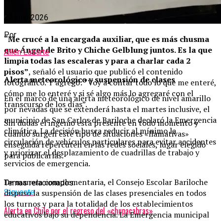
en
27 julio 2026
Por
“Me crucé a la encargada auxiliar, que es más chusma
que Ángel de Brito y Chiche Gelblung juntos. Es la que
Ailén Lazarte
limpia todas las escaleras y para a charlar cada 2
pisos”
, señaló el usuario que publicó el contenido
Alerta meteorológico y suspensión de clases
fotográfico. Y agregó: “Voy a contar todo lo que me enteré,
cómo me lo enteré y si sé algo más lo agregaré con el
En el marco de una alerta meteorológico de nivel amarillo
transcurso de los días”.
por nevadas que se extenderá hasta el martes inclusive, el
municipio de San Carlos de Bariloche declaró la Emergencia
Sin dudas el ingenio está presente en todo momento y
climática. La decisión busca reducir al mínimo la
cuando surgen este tipo de situaciones «llamativas»
circulación de vehículos particulares para evitar accidentes
enseguida repercuten en las redes sociales, lugar elegido
y priorizar el desplazamiento de cuadrillas de trabajo y
para publicarlas.
servicios de emergencia.
De manera complementaria, el Consejo Escolar Bariloche
Temas relacionados:
Siguente
dispuso la suspensión de las clases presenciales en todos
los turnos y para la totalidad de los establecimientos
Alerta en Chile por el regreso del «chupacabras»
educativos bajo su dependencia. La Emergencia municipal