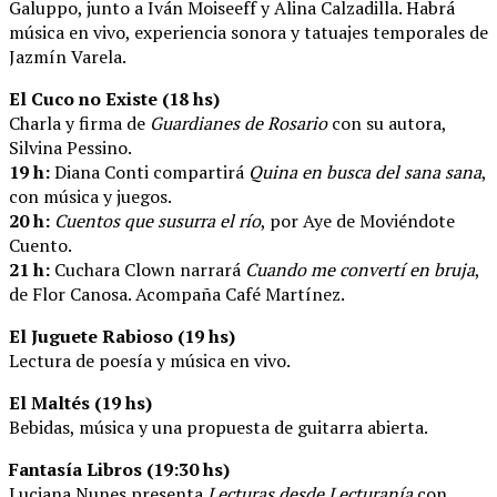
Galuppo, junto a Iván Moiseeff y Alina Calzadilla. Habrá
música en vivo, experiencia sonora y tatuajes temporales de
Jazmín Varela.
El Cuco no Existe (18 hs)
Charla y firma de
Guardianes de Rosario
con su autora,
Silvina Pessino.
19 h:
Diana Conti compartirá
Quina en busca del sana sana
,
con música y juegos.
20 h:
Cuentos que susurra el río
, por Aye de Moviéndote
Cuento.
21 h:
Cuchara Clown narrará
Cuando me convertí en bruja
,
de Flor Canosa. Acompaña Café Martínez.
El Juguete Rabioso (19 hs)
Lectura de poesía y música en vivo.
El Maltés (19 hs)
Bebidas, música y una propuesta de guitarra abierta.
Fantasía Libros (19:30 hs)
Luciana Nunes presenta
Lecturas desde Lecturanía
con