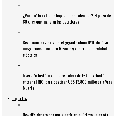
¿Por qué la nafta no baja si el petróleo cae? El plazo de
60 días que manejan las petroleras
Revolución sustentable: el gigante chino BYD abrió su
megaconcesionaria en Rosario y acelera la movilidad
eléctrica
Inversión histórica: Una petrolera de EE.UU. solicitó
entrar al RIGI para destinar US$ 13.800 millones a Vaca
Muerta
Deportes
Newell’s debutó con una alegría en el Coloso: le ganó a