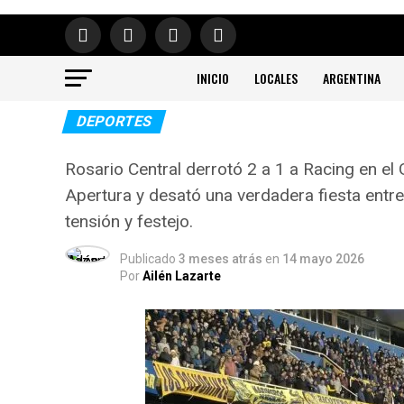
INICIO
LOCALES
ARGENTINA
DEPORTES
Rosario Central derrotó 2 a 1 a Racing en el
Apertura y desató una verdadera fiesta entr
tensión y festejo.
Publicado
3 meses atrás
en
14 mayo 2026
Por
Ailén Lazarte