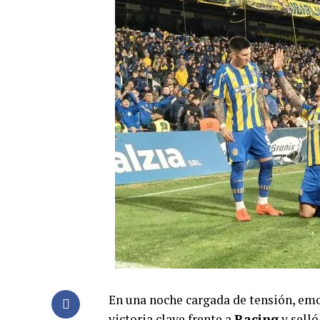
En una noche cargada de tensión, e
victoria clave frente a
Racing
y selló