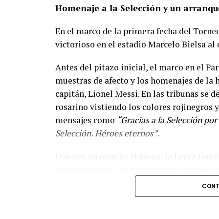
Homenaje a la Selección y un arranqu
En el marco de la primera fecha del Torne
victorioso en el estadio Marcelo Bielsa al 
Antes del pitazo inicial, el marco en el 
muestras de afecto y los homenajes de la 
capitán, Lionel Messi. En las tribunas se 
rosarino vistiendo los colores rojinegro
mensajes como
“Gracias a la Selección por
Selección. Héroes eternos”
.
Una vez en marcha el juego, la Lepra tomó 
situación clara con un remate de primera 
Walter Núñez, que fue controlado por el arq
CONT
propio Unsain intervino para despejar con 
que en la jugada siguiente Jerónimo Russ