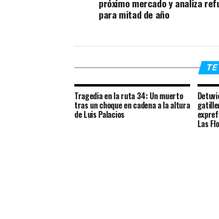
próximo mercado y analiza ref
para mitad de año
TE 
Tragedia en la ruta 34: Un muerto
Detuvi
tras un choque en cadena a la altura
gatill
de Luis Palacios
expref
Las Fl