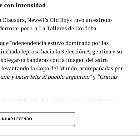
e con intensidad
o Clausura, Newell’s Old Boys tuvo un estreno
derrotar por 1 a 0 a Talleres de Córdoba.
Parque Independencia estuvo dominado por las
hinchada leprosa hacia la Selección Argentina y su
desplegaron banderas con la imagen del astro
s y levantando la Copa del Mundo, acompañadas por
 unir y hacer feliz al pueblo argentino”
y
“Gracias
la iniciativa. A los 8 minutos avisó la primera
de Matías «El Zorro» Cóccaro tras un centro de
uero Ezequiel Unsain. Más tarde, a los 35′, el
INUAR LEYENDO
los puños un centro peligroso al área, mientras
o desaprovechó una oportunidad clara enviando su