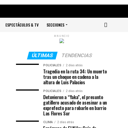
ESPECTÁCULOS & TV
SECCIONES
ANUNCIO
ÚLTIMAS
TENDENCIAS
POLICIALES
2 días atrás
Tragedia en la ruta 34: Un muerto
tras un choque en cadena a la
altura de Luis Palacios
POLICIALES
2 días atrás
Detuvieron a “Yaka”, el presunto
gatillero acusado de asesinar a un
exprefecto para robarle en barrio
Las Flores Sur
CLIMA
2 días atrás