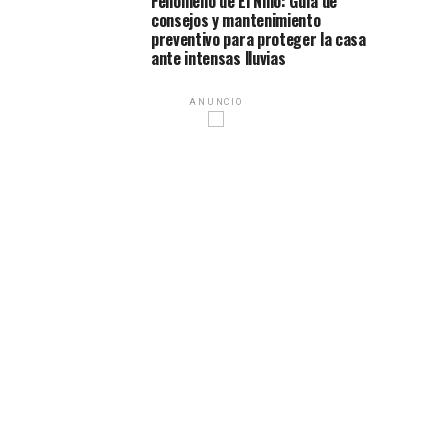
Fenómeno de El Niño: Guía de
consejos y mantenimiento
preventivo para proteger la casa
ante intensas lluvias
ANUNCIO