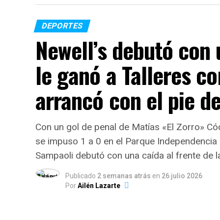
DEPORTES
Newell’s debutó con 
le ganó a Talleres c
arrancó con el pie d
Con un gol de penal de Matías «El Zorro» Có
se impuso 1 a 0 en el Parque Independencia 
Sampaoli debutó con una caída al frente de l
Publicado
2 semanas atrás
en
26 julio 2026
Por
Ailén Lazarte