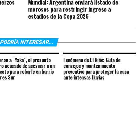
uerzos
Mundial: Argentina enviará listado de
morosos para restringir ingreso a
estadios de la Copa 2026
PODRÍA INTERESAR...
eron a “Yaka”, el presunto
Fenómeno de El Niño: Guía de
ero acusado de asesinar a un
consejos y mantenimiento
ecto para robarle en barrio
preventivo para proteger la casa
ores Sur
ante intensas lluvias