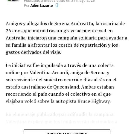
Publicado
3 meses atrás
en
21 mayo 2026
estructuras edilicias y viviendas cercanas. Tras largas
Financiamiento, control e inversión
Por
Ailén Lazarte
horas de intenso combate contra las llamas, los
del Fondo Municipal
brigadistas lograron circunscribir el perímetro del
Amigos y allegados de Serena Andreatta, la rosarina de
siniestro, confirmando que las pérdidas materiales
La red se enmarca en la
Ordenanza N.º 12.937
26 años que murió tras un grave accidente vial en
afectaron principalmente a decenas de hectáreas de
(sancionada en 2024), la cual creó el
Fondo de
Australia, iniciaron una campaña solidaria para ayudar a
malezas y monte natural. Por su parte, el felino que
Asistencia Alimentaria
. Este programa se financia
su familia a afrontar los costos de repatriación y los
desencadenó el incidente logró huir del lugar apenas se
mediante una alícuota específica del Derecho de
gastos derivados del viaje.
iniciaron las primeras llamas, perdiéndose en la
Registro e Inspección (DREI) abonado por bancos y
espesura sin que pudiera registrarse su paradero actual.
entidades financieras.
La iniciativa fue impulsada a través de una colecta
online por Valentina Accardi, amiga de Serena y
Los fondos se destinan al abastecimiento de insumos,
sobreviviente del siniestro ocurrido días atrás en el
equipamiento de cocina y mejoras de infraestructura
estado australiano de Queensland. Ambas estaban
edilicia. Como contraparte, la norma contempla el
recorriendo el país cuando el colectivo en el que
Registro Municipal de Comedores y Merenderos
viajaban volcó sobre la autopista Bruce Highway.
Comunitarios
, que exige rendición de cuentas,
acreditación de nómina de beneficiarios y controles
En el mensaje publicado para difundir la campaña,
edilicios periódicos.
Valentina explicó que los fondos serán destinados a
cubrir los pasajes y la estadía urgente de los familiares
En términos presupuestarios, la inversión municipal