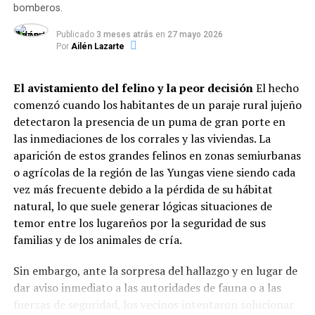
vulnerables.
bomberos.
Dinámica del servicio: Modalidades
Publicado
3 meses atrás
en
27 mayo 2026
Por
Ailén Lazarte
y horarios de mayor demanda
El avistamiento del felino y la peor decisión
El hecho
El informe evidencia que la atención se adaptó a los
comenzó cuando los habitantes de un paraje rural jujeño
hábitos de pospandemia: el
83% de las instituciones
detectaron la presencia de un puma de gran porte en
entrega viandas para llevar
, el
13,2% sostiene la
las inmediaciones de los corrales y las viviendas. La
atención presencial
en salón y el
3,7% distribuye
aparición de estos grandes felinos en zonas semiurbanas
módulos alimentarios
.
o agrícolas de la región de las Yungas viene siendo cada
Respecto a la distribución horaria de las raciones, la
vez más frecuente debido a la pérdida de su hábitat
mayor demanda se concentra durante el contraturno
natural, lo que suele generar lógicas situaciones de
escolar y laboral:
temor entre los lugareños por la seguridad de sus
familias y de los animales de cría.
Meriendas:
42,5% del total de prestaciones.
Sin embargo, ante la sorpresa del hallazgo y en lugar de
dar aviso inmediato a las autoridades de fauna o a las
Cenas:
33,3%.
fuerzas de seguridad, los vecinos intentaron solucionar