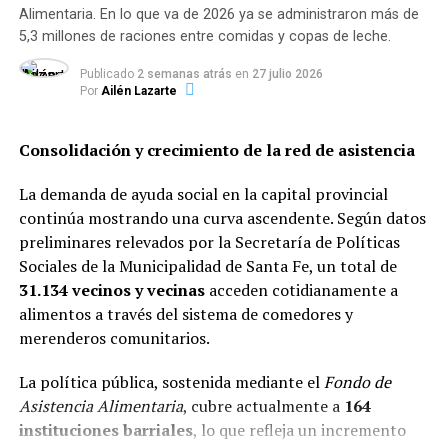
Alimentaria. En lo que va de 2026 ya se administraron más de
5,3 millones de raciones entre comidas y copas de leche.
Además de este penal, en el mismo predio se construyen
otras dos unidades penitenciarias que ampliarán
Publicado
2 semanas atrás
en
27 julio 2026
considerablemente la capacidad de alojamiento de
Por
Ailén Lazarte
detenidos en la provincia.
Consolidación y crecimiento de la red de asistencia
Con esta infraestructura, Santa Fe busca endurecer el
esquema de encierro para presos de alto perfil y
La demanda de ayuda social en la capital provincial
consolidar un modelo de control penitenciario
continúa mostrando una curva ascendente. Según datos
orientado a debilitar el poder operativo de las bandas
preliminares relevados por la Secretaría de Políticas
criminales que durante años marcaron la violencia en
Sociales de la Municipalidad de Santa Fe, un total de
ciudades como Rosario.
31.134 vecinos y vecinas
acceden cotidianamente a
alimentos a través del sistema de comedores y
merenderos comunitarios.
TEMAS RELACIONADOS:
ACTUALIDAD
La política pública, sostenida mediante el
Fondo de
Asistencia Alimentaria
, cubre actualmente a
164
SIGUENTE
Cámaras lo captaron robando celulares y ahora lo
instituciones barriales
, lo que refleja un incremento