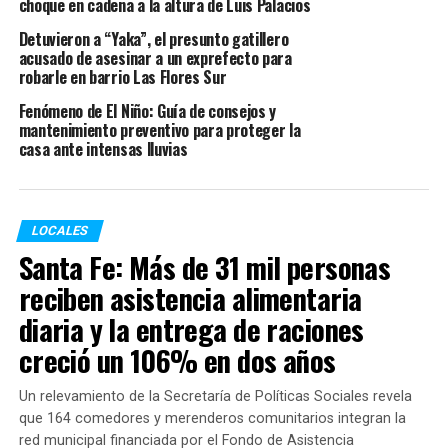
choque en cadena a la altura de Luis Palacios
monitoreada las 24 horas y solo podrá acceder a
Detuvieron a “Yaka”, el presunto gatillero
espacios comunes reducidos y controlados. El objetivo
acusado de asesinar a un exprefecto para
central es impedir que jefes narcos y líderes de
robarle en barrio Las Flores Sur
organizaciones criminales continúen manejando
Fenómeno de El Niño: Guía de consejos y
operaciones desde prisión.
mantenimiento preventivo para proteger la
casa ante intensas lluvias
La nueva cárcel tendrá cuatro módulos independientes,
pabellones reforzados, doble muro perimetral de 10
metros de altura, torres de vigilancia distribuidas en
todo el predio, tecnología de monitoreo avanzada y
LOCALES
áreas específicas para visitas sin contacto físico directo.
Santa Fe: Más de 31 mil personas
reciben asistencia alimentaria
Desde el Ejecutivo provincial sostienen que esta obra
diaria y la entrega de raciones
busca complementar la estrategia de seguridad
desplegada en las calles con un mayor control del
creció un 106% en dos años
sistema penitenciario, un punto considerado clave tras
años en los que distintas investigaciones detectaron
Un relevamiento de la Secretaría de Políticas Sociales revela
maniobras delictivas coordinadas desde cárceles
que 164 comedores y merenderos comunitarios integran la
red municipal financiada por el Fondo de Asistencia
santafesinas.