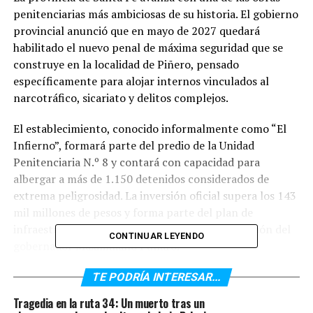
penitenciarias más ambiciosas de su historia. El gobierno
provincial anunció que en mayo de 2027 quedará
habilitado el nuevo penal de máxima seguridad que se
construye en la localidad de Piñero, pensado
específicamente para alojar internos vinculados al
narcotráfico, sicariato y delitos complejos.
El establecimiento, conocido informalmente como “El
Infierno”, formará parte del predio de la Unidad
Penitenciaria N.º 8 y contará con capacidad para
albergar a más de 1.150 detenidos considerados de
extrema peligrosidad. La inversión oficial supera los 143
mil millones de pesos y forma parte del plan de
infraestructura carcelaria impulsado por la gestión del
CONTINUAR LEYENDO
gobernador
Maximiliano Pullaro
.
Según detallaron desde la Provincia, el complejo fue
TE PODRÍA INTERESAR...
diseñado bajo estrictos estándares de seguridad y
Tragedia en la ruta 34: Un muerto tras un
aislamiento. Cada preso ocupará una celda individual