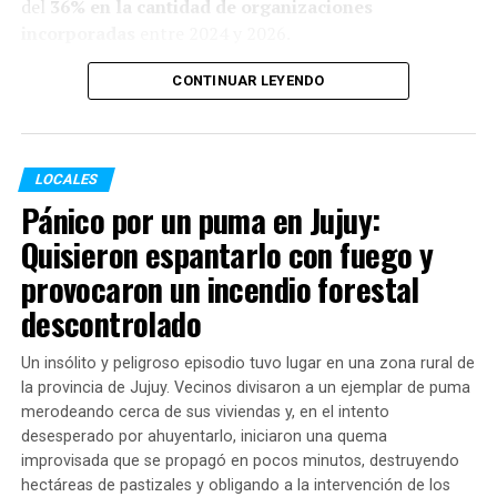
buscan en Rosario
del
36% en la cantidad de organizaciones
incorporadas
entre 2024 y 2026.
ANTERIOR
Golpe al narcolavado en Rosario: allanamientos contra
la banda “Los Menores” en varios barrios
Este salto territorial vino acompañado de un aumento
CONTINUAR LEYENDO
exponencial en las prestaciones:
Comedores (almuerzo y cena):
Pasaron de
LOCALES
1.192.409 raciones en 2024 a
2.457.024 en 2026
,
Pánico por un puma en Jujuy:
lo que representa un incremento del
106%
.
Quisieron espantarlo con fuego y
Copas de leche (desayuno y merienda):
provocaron un incendio forestal
Crecieron de 1.445.270 raciones a
2.883.504 en
descontrolado
2026
(suba del
99%
).
Un insólito y peligroso episodio tuvo lugar en una zona rural de
la provincia de Jujuy. Vecinos divisaron a un ejemplar de puma
En conjunto, las entidades administraron
5.340.528
merodeando cerca de sus viviendas y, en el intento
raciones alimentarias en lo que va del año
,
desesperado por ahuyentarlo, iniciaron una quema
garantizando el derecho básico a la alimentación de
improvisada que se propagó en pocos minutos, destruyendo
niños, niñas, adolescentes y adultos de sectores
hectáreas de pastizales y obligando a la intervención de los