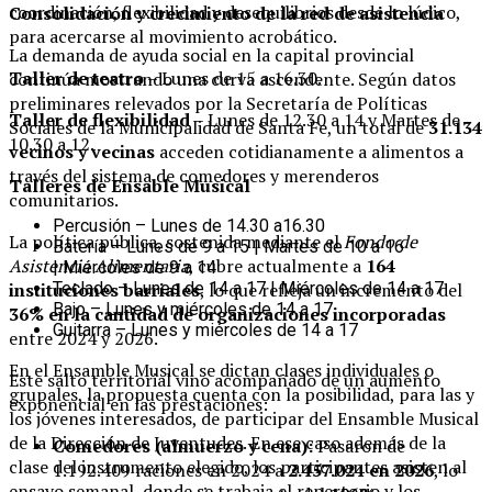
coordinación, flexibilidad y desequilibrios desde lo lúdico,
Consolidación y crecimiento de la red de asistencia
para acercarse al movimiento acrobático.
La demanda de ayuda social en la capital provincial
Taller de teatro
– Lunes de 15 a 16.30.
continúa mostrando una curva ascendente. Según datos
preliminares relevados por la Secretaría de Políticas
Taller de flexibilidad
– Lunes de 12.30 a 14 y Martes de
Sociales de la Municipalidad de Santa Fe, un total de
31.134
10.30 a 12.
vecinos y vecinas
acceden cotidianamente a alimentos a
través del sistema de comedores y merenderos
Talleres de Ensable Musical
comunitarios.
Percusión – Lunes de 14.30 a16.30
La política pública, sostenida mediante el
Fondo de
Batería – Lunes de 9 a 15 | Martes de 10 a 16
Asistencia Alimentaria
, cubre actualmente a
164
| Miércoles de 9 a 14
instituciones barriales
, lo que refleja un incremento del
Teclado – Lunes de 14 a 17 | Miércoles de 14 a 17
Bajo – Lunes y miércoles de 14 a 17
36% en la cantidad de organizaciones incorporadas
Guitarra – Lunes y miércoles de 14 a 17
entre 2024 y 2026.
En el Ensamble Musical se dictan clases individuales o
Este salto territorial vino acompañado de un aumento
grupales, la propuesta cuenta con la posibilidad, para las y
exponencial en las prestaciones:
los jóvenes interesados, de participar del Ensamble Musical
de la Dirección de Juventudes. En ese caso además de la
Comedores (almuerzo y cena):
Pasaron de
clase del instrumento elegido, los participantes asisten al
1.192.409 raciones en 2024 a
2.457.024 en 2026
, lo
ensayo semanal, donde se trabaja el repertorio y los