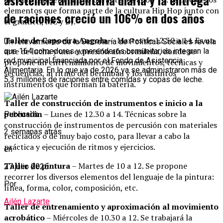
asistencia alimentaria diaria y la entrega
elementos que forma parte de la cultura Hip Hop junto con
de raciones creció un 106% en dos años
el graffitti, MC y DJ.
Taller de Capoeira Angola
– Martes de 12.30 a 14. Es un
Un relevamiento de la Secretaría de Políticas Sociales revela
arte de lucha y una expresión afrobrasileña, donde se
que 164 comedores y merenderos comunitarios integran la
red municipal financiada por el Fondo de Asistencia
propone un entrenamiento de movimientos, técnicas y
Alimentaria. En lo que va de 2026 ya se administraron más de
secuencias, al ritmo del berimbau y los distintos
5,3 millones de raciones entre comidas y copas de leche.
instrumentos que forman la batería.
Taller de construcción de instrumentos e inicio a la
percusión
– Lunes de 12.30 a 14. Técnicas sobre la
Publicado
construcción de instrumentos de percusión con materiales
2 semanas atrás
reciclados o de muy bajo costo, para llevar a cabo la
práctica y ejecución de ritmos y ejercicios.
en
Taller de pintura
– Martes de 10 a 12. Se propone
27 julio 2026
recorrer los diversos elementos del lenguaje de la pintura:
Por
línea, forma, color, composición, etc.
Ailén Lazarte
Taller de entrenamiento y aproximación al movimiento
acrobático
– Miércoles de 10.30 a 12. Se trabajará la