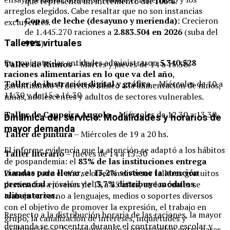
que representa un incremento del
106%
.
arreglos elegidos. Cabe resaltar que no son instancias
Copas de leche (desayuno y merienda):
Crecieron
excluyentes.
de 1.445.270 raciones a
2.883.504 en 2026
(suba del
Talleres virtuales
99%
).
En conjunto, las entidades administraron
5.340.528
Taller de Ritmos
– Martes y jueves de 14 a 15.30.
raciones alimentarias en lo que va del año
,
Taller de ilustración digital y gráfica
– Miércoles de 10 a
garantizando el derecho básico a la alimentación de niños,
11.30 y de 15 a 16.30
niñas, adolescentes y adultos de sectores vulnerables.
Taller de Capoeira Angola
– Miércoles de 12.30 a 13.30.
Dinámica del servicio: Modalidades y horarios de
mayor demanda
Taller de pintura
– Miércoles de 19 a 20 hs.
El informe evidencia que la atención se adaptó a los hábitos
Taller literario
– Jueves de 14 a 15:30
de pospandemia: el
83% de las instituciones entrega
viandas para llevar
, el
13,2% sostiene la atención
Durante todo el año se ofrecen diversos talleres gratuitos
presencial
en salón y el
3,7% distribuye módulos
destinados a jóvenes de 13 a 25 años, en los cuales se
alimentarios
.
trabaja en torno a lenguajes, medios o soportes diversos
con el objetivo de promover la expresión, el trabajo en
Respecto a la distribución horaria de las raciones, la mayor
grupo, la canalización de intereses, inquietudes y
demanda se concentra durante el contraturno escolar y
problemáticas, la comunicación e intercambio entre pares,