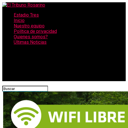
Estadio Tres
Inicio
Nuestro equipo
Política de privacidad
Quienes somos?
Últimas Noticias
CONECTATE CON NOSOTROS