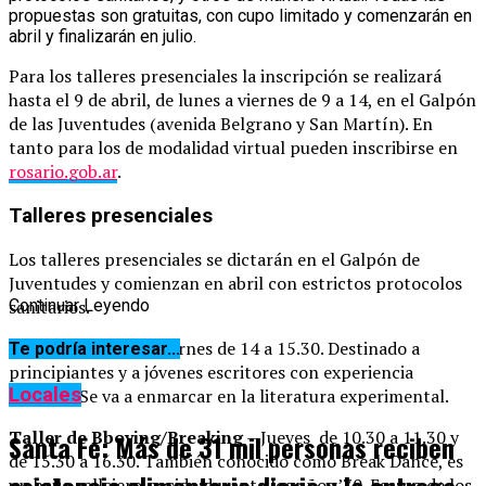
propuestas son gratuitas, con cupo limitado y comenzarán en
abril y finalizarán en julio.
Para los talleres presenciales la inscripción se realizará
hasta el 9 de abril, de lunes a viernes de 9 a 14, en el Galpón
de las Juventudes (avenida Belgrano y San Martín). En
tanto para los de modalidad virtual pueden inscribirse en
rosario.gob.ar
.
Talleres presenciales
Los talleres presenciales se dictarán en el Galpón de
Juventudes y comienzan en abril con estrictos protocolos
Continuar Leyendo
sanitarios.
Taller literario
– Viernes de 14 a 15.30. Destinado a
Te podría interesar...
principiantes y a jóvenes escritores con experiencia
Locales
literaria. Se va a enmarcar en la literatura experimental.
Taller de Bboying/Breaking
– Jueves de 10.30 a 11.30 y
Santa Fe: Más de 31 mil personas reciben
de 15.30 a 16.30. También conocido como Break Dance, es
un baile callejero nacido durante los años ’70. Es uno de los