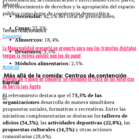
laboral:
el reconocimiento de derechos y la apropiación del espacio
público como lugar de convivencia democrática.
Meriendas:
42,5% del total de prestaciones.
Cenas:
33,3%.
Temas relacionados:
Siguente
Almuerzos:
18,4%.
La Municipalidad presentó un proyecto para que los trámites digitales
Desayunos:
3,5%.
tengan la misma validez que los de papel
Módulos alimentarios:
2,3%.
Anterior
Más allá de la comida: Centros de contención
Ejemplo de trabajo en conjunto: se remodeló la Plaza de las Américas
barrial
en barrio Luis Agote
El relevamiento destaca que el
75,5% de las
organizaciones
desarrolla de manera simultánea
propuestas sociales, formativas o recreativas. Entre las
iniciativas complementarias se destacan los
talleres de
oficios (34,3%)
, las
actividades deportivas (22,8%)
, las
propuestas culturales (14,3%)
y otras acciones
comunitarias (28,6%).