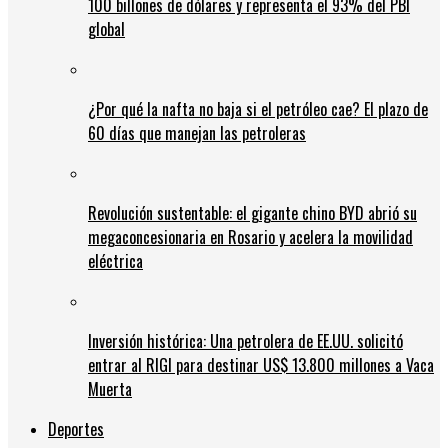
100 billones de dólares y representa el 93% del PBI
global
¿Por qué la nafta no baja si el petróleo cae? El plazo de
60 días que manejan las petroleras
Revolución sustentable: el gigante chino BYD abrió su
megaconcesionaria en Rosario y acelera la movilidad
eléctrica
Inversión histórica: Una petrolera de EE.UU. solicitó
entrar al RIGI para destinar US$ 13.800 millones a Vaca
Muerta
Deportes