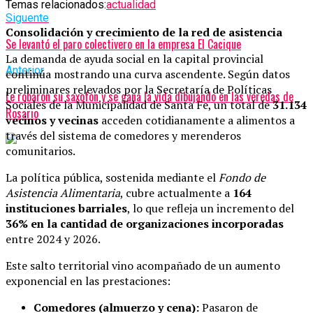
Temas relacionados:
actualidad
Siguente
Consolidación y crecimiento de la red de asistencia
Se levantó el paro colectivero en la empresa El Cacique
La demanda de ayuda social en la capital provincial
Anterior
continúa mostrando una curva ascendente. Según datos
preliminares relevados por la Secretaría de Políticas
Le robaron su saxofón y se gana la vida dibujando en las veredas de
Sociales de la Municipalidad de Santa Fe, un total de
31.134
Rosario
vecinos y vecinas
acceden cotidianamente a alimentos a
través del sistema de comedores y merenderos
comunitarios.
La política pública, sostenida mediante el
Fondo de
Asistencia Alimentaria
, cubre actualmente a
164
instituciones barriales
, lo que refleja un incremento del
36% en la cantidad de organizaciones incorporadas
entre 2024 y 2026.
Este salto territorial vino acompañado de un aumento
exponencial en las prestaciones:
Comedores (almuerzo y cena):
Pasaron de