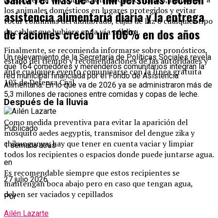
los animales domésticos en lugares protegidos y evitar
asistencia alimentaria diaria y la entrega
tocar columnas del alumbrado, cajas de luz o cualquier tipo
de raciones creció un 106% en dos años
de cables que hubiere en la vía pública.
Finalmente, se recomienda informarse sobre pronósticos,
Un relevamiento de la Secretaría de Políticas Sociales revela
estado del tiempo y recomendaciones de las autoridades y
que 164 comedores y merenderos comunitarios integran la
ante cualquier evento comunicarse con la línea gratuita
red municipal financiada por el Fondo de Asistencia
103 de Defensa Civil.
Alimentaria. En lo que va de 2026 ya se administraron más de
5,3 millones de raciones entre comidas y copas de leche.
Después de la lluvia
Como medida preventiva para evitar la aparición del
Publicado
mosquito aedes aegyptis, transmisor del dengue zika y
chikungunya, hay que tener en cuenta vaciar y limpiar
1 semana atrás
todos los recipientes o espacios donde puede juntarse agua.
en
Es recomendable siempre que estos recipientes se
27 julio 2026
mantengan boca abajo pero en caso que tengan agua,
deben ser vaciados y cepillados
Por
Ailén Lazarte