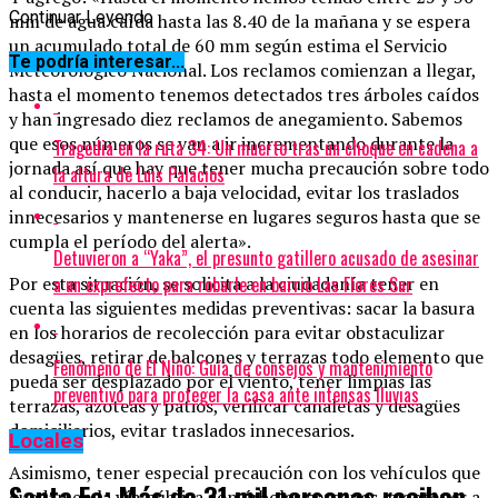
Continuar Leyendo
mm de agua caída hasta las 8.40 de la mañana y se espera
un acumulado total de 60 mm según estima el Servicio
Te podría interesar...
Meteorológico Nacional. Los reclamos comienzan a llegar,
hasta el momento tenemos detectados tres árboles caídos
y han ingresado diez reclamos de anegamiento. Sabemos
que esos números se van a ir incrementando durante la
Tragedia en la ruta 34: Un muerto tras un choque en cadena a
jornada así que hay que tener mucha precaución sobre todo
la altura de Luis Palacios
al conducir, hacerlo a baja velocidad, evitar los traslados
innecesarios y mantenerse en lugares seguros hasta que se
cumpla el período del alerta».
Detuvieron a “Yaka”, el presunto gatillero acusado de asesinar
a un exprefecto para robarle en barrio Las Flores Sur
Por esta situación, se solicita a la ciudadanía tener en
cuenta las siguientes medidas preventivas: sacar la basura
en los horarios de recolección para evitar obstaculizar
desagües, retirar de balcones y terrazas todo elemento que
Fenómeno de El Niño: Guía de consejos y mantenimiento
pueda ser desplazado por el viento, tener limpias las
preventivo para proteger la casa ante intensas lluvias
terrazas, azoteas y patios, verificar canaletas y desagües
domiciliarios, evitar traslados innecesarios.
Locales
Asimismo, tener especial precaución con los vehículos que
Santa Fe: Más de 31 mil personas reciben
quedan en la vía pública con árboles cercanos, mantener a