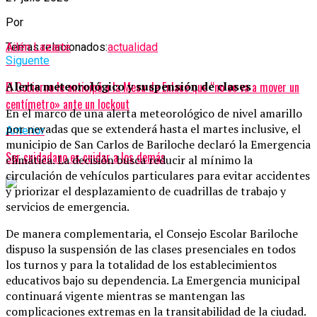
Por
Temas relacionados:
actualidad
Ailén Lazarte
Siguente
El Gobierno le anticipó a la Mesa de Enlace que “no se va a mover un
Alerta meteorológico y suspensión de clases
centímetro» ante un lockout
En el marco de una alerta meteorológico de nivel amarillo
por nevadas que se extenderá hasta el martes inclusive, el
Anterior
municipio de San Carlos de Bariloche declaró la Emergencia
Ser cuidadano es cuidar a los demás
climática. La decisión busca reducir al mínimo la
circulación de vehículos particulares para evitar accidentes
y priorizar el desplazamiento de cuadrillas de trabajo y
servicios de emergencia.
De manera complementaria, el Consejo Escolar Bariloche
dispuso la suspensión de las clases presenciales en todos
los turnos y para la totalidad de los establecimientos
educativos bajo su dependencia. La Emergencia municipal
continuará vigente mientras se mantengan las
complicaciones extremas en la transitabilidad de la ciudad.