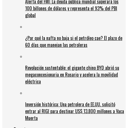
Alerta del FMI: La deuda pública mundial superará los
100 billones de dólares y representa el 93% del PBI
global
¿Por qué la nafta no baja si el petróleo cae? El plazo de
60 días que manejan las petroleras
Revolución sustentable: el gigante chino BYD abrió su
megaconcesionaria en Rosario y acelera la movilidad
eléctrica
Inversión histórica: Una petrolera de EE.UU. solicitó
entrar al RIGI para destinar US$ 13.800 millones a Vaca
Muerta