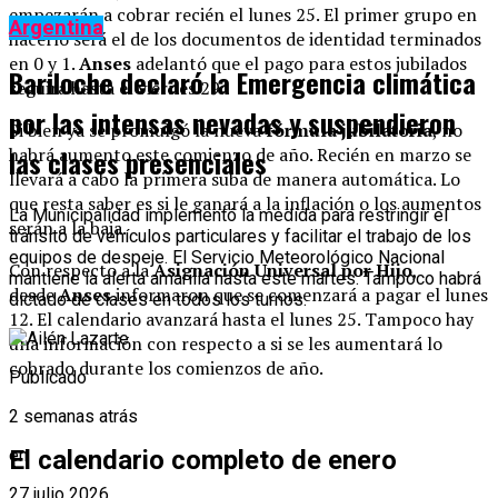
empezarán a cobrar recién el lunes 25. El primer grupo en
Argentina
hacerlo será el de los documentos de identidad terminados
en 0 y 1.
Anses
adelantó que el pago para estos jubilados
Bariloche declaró la Emergencia climática
seguirá hasta el viernes 29.
por las intensas nevadas y suspendieron
Si bien ya se promulgó la nueva
fórmula jubilatoria
, no
habrá aumento este comienzo de año. Recién en marzo se
las clases presenciales
llevará a cabo la primera suba de manera automática. Lo
que resta saber es si le ganará a la inflación o los aumentos
La Municipalidad implementó la medida para restringir el
serán a la baja.
tránsito de vehículos particulares y facilitar el trabajo de los
equipos de despeje. El Servicio Meteorológico Nacional
Con respecto a la
Asignación Universal por Hijo
,
mantiene la alerta amarilla hasta este martes. Tampoco habrá
desde
Anses
informaron que se comenzará a pagar el lunes
dictado de clases en todos los turnos.
12. El calendario avanzará hasta el lunes 25. Tampoco hay
una información con respecto a si se les aumentará lo
cobrado durante los comienzos de año.
Publicado
2 semanas atrás
El calendario completo de enero
en
27 julio 2026