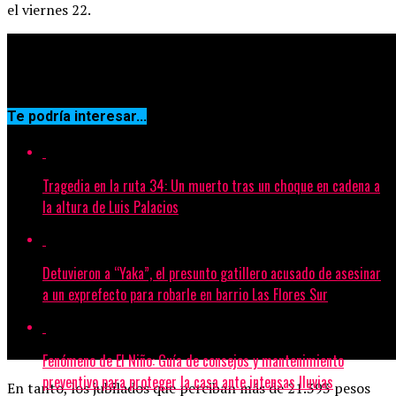
el viernes 22.
Continuar Leyendo
Te podría interesar...
Tragedia en la ruta 34: Un muerto tras un choque en cadena a
la altura de Luis Palacios
Detuvieron a “Yaka”, el presunto gatillero acusado de asesinar
a un exprefecto para robarle en barrio Las Flores Sur
Fenómeno de El Niño: Guía de consejos y mantenimiento
preventivo para proteger la casa ante intensas lluvias
En tanto, los jubilados que perciban más de 21.393 pesos