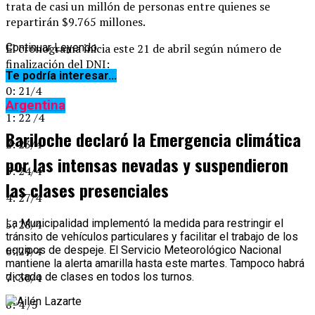
trata de casi un millón de personas entre quienes se
repartirán $9.765 millones.
El cronograma inicia este 21 de abril según número de
Continuar Leyendo
finalización del DNI:
Te podría interesar...
0: 21/4
Argentina
1: 22 /4
Bariloche declaró la Emergencia climática
2: 23/4
por las intensas nevadas y suspendieron
3: 24/4
las clases presenciales
4: 27/4
5: 28/4
La Municipalidad implementó la medida para restringir el
tránsito de vehículos particulares y facilitar el trabajo de los
6: 29/4
equipos de despeje. El Servicio Meteorológico Nacional
mantiene la alerta amarilla hasta este martes. Tampoco habrá
7: 30/4
dictado de clases en todos los turnos.
8: 4 /5