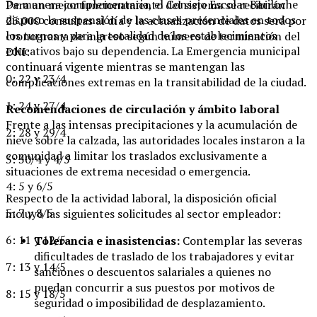
De manera complementaria, el Consejo Escolar Bariloche
Para un mejor funcionamiento del sistema se recibirán
dispuso la suspensión de las clases presenciales en todos
25.000 consultas al día y la actualización de datos será por
los turnos y para la totalidad de los establecimientos
cronograma de ingreso según número de terminación del
educativos bajo su dependencia. La Emergencia municipal
DNI:
continuará vigente mientras se mantengan las
0: 22 y 23/4
complicaciones extremas en la transitabilidad de la ciudad.
1: 24 y 27/4
Recomendaciones de circulación y ámbito laboral
Frente a las intensas precipitaciones y la acumulación de
2: 28 y 29/4
nieve sobre la calzada, las autoridades locales instaron a la
comunidad a limitar los traslados exclusivamente a
3: 30/4 y 4/5
situaciones de extrema necesidad o emergencia.
4: 5 y 6/5
Respecto de la actividad laboral, la disposición oficial
5: 7 y 8/5
incluyó las siguientes solicitudes al sector empleador:
6: 11 y 12/5
Tolerancia e inasistencias:
Contemplar las severas
dificultades de traslado de los trabajadores y evitar
7: 13 y 14/5
sanciones o descuentos salariales a quienes no
puedan concurrir a sus puestos por motivos de
8: 15 y 18/5
seguridad o imposibilidad de desplazamiento.