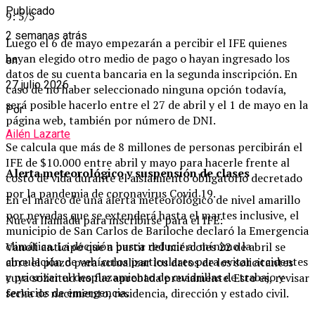
Publicado
9: 5/5
2 semanas atrás
Luego el 6 de mayo empezarán a percibir el IFE quienes
hayan elegido otro medio de pago o hayan ingresado los
en
datos de su cuenta bancaria en la segunda inscripción. En
27 julio 2026
caso de no haber seleccionado ninguna opción todavía,
será posible hacerlo entre el 27 de abril y el 1 de mayo en la
Por
página web, también por número de DNI.
Ailén Lazarte
Se calcula que más de 8 millones de personas percibirán el
IFE de $10.000 entre abril y mayo para hacerle frente al
Alerta meteorológico y suspensión de clases
costo de vida durante el aislamiento obligatorio decretado
por la pandemia de coronavirus Covid 19.
En el marco de una alerta meteorológico de nivel amarillo
por nevadas que se extenderá hasta el martes inclusive, el
Nueva llamada para inscribirse para el IFE:
municipio de San Carlos de Bariloche declaró la Emergencia
climática. La decisión busca reducir al mínimo la
Vanoli anticipó que a partir del miércoles 22 de abril se
circulación de vehículos particulares para evitar accidentes
abre el plazo para actualizar los datos de los solicitantes
y priorizar el desplazamiento de cuadrillas de trabajo y
cuya solicitud no fue aprobada previamente. Esto es, revisar
servicios de emergencia.
fecha de nacimiento, residencia, dirección y estado civil.