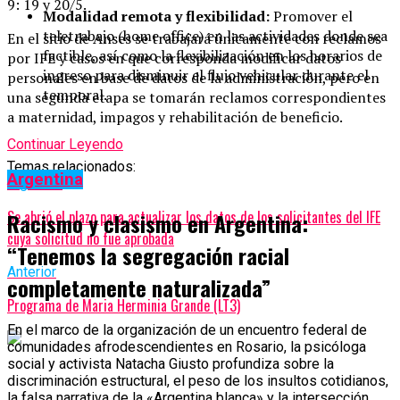
9: 19 y 20/5.
Modalidad remota y flexibilidad:
Promover el
teletrabajo (home office) en las actividades donde sea
En el sitio de Anses se trabajará únicamente con reclamos
factible, así como la flexibilización en los horarios de
por IFE y casos en que corresponda modificar datos
ingreso para disminuir el flujo vehicular durante el
personales en base de datos de la administración, pero en
temporal.
una segunda etapa se tomarán reclamos correspondientes
a maternidad, impagos y rehabilitación de beneficio.
Continuar Leyendo
Temas relacionados:
Argentina
Siguente
Se abrió el plazo para actualizar los datos de los solicitantes del IFE
Racismo y clasismo en Argentina:
cuya solicitud no fue aprobada
“Tenemos la segregación racial
Anterior
completamente naturalizada”
Programa de Maria Herminia Grande (LT3)
En el marco de la organización de un encuentro federal de
comunidades afrodescendientes en Rosario, la psicóloga
social y activista Natacha Giusto profundiza sobre la
discriminación estructural, el peso de los insultos cotidianos,
la falsa narrativa de la «Argentina blanca» y la intersección