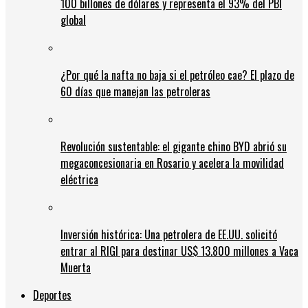
100 billones de dólares y representa el 93% del PBI
global
¿Por qué la nafta no baja si el petróleo cae? El plazo de
60 días que manejan las petroleras
Revolución sustentable: el gigante chino BYD abrió su
megaconcesionaria en Rosario y acelera la movilidad
eléctrica
Inversión histórica: Una petrolera de EE.UU. solicitó
entrar al RIGI para destinar US$ 13.800 millones a Vaca
Muerta
Deportes