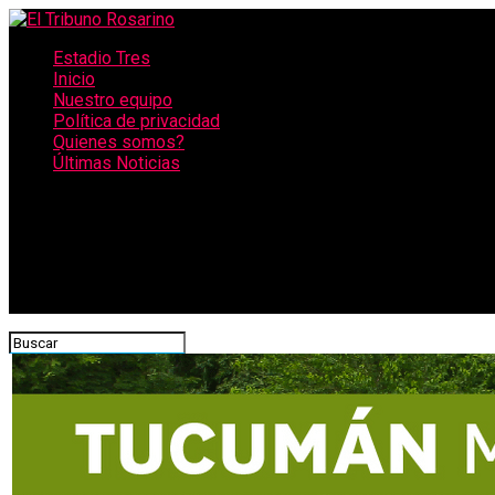
Estadio Tres
Inicio
Nuestro equipo
Política de privacidad
Quienes somos?
Últimas Noticias
CONECTATE CON NOSOTROS