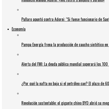
Pullaro apuntó contra Adorni: “Si fuese funcionario de Sant
Economía
Pampa Energía frena la producción de caucho sintético en 
Alerta del FMI: La deuda pública mundial superará los 100 
¿Por qué la nafta no baja si el petróleo cae? El plazo de 
Revolución sustentable: el gigante chino BYD abrió su meg