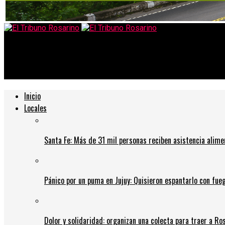
El Tribuno Rosarino
Arrebatos en el centro: ladrones identificados con logos de emp
Inicio
Locales
Santa Fe: Más de 31 mil personas reciben asistencia alime
Pánico por un puma en Jujuy: Quisieron espantarlo con fue
Dolor y solidaridad: organizan una colecta para traer a Ros