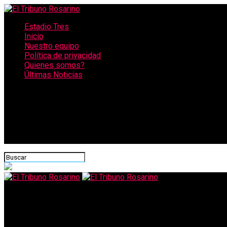
Estadio Tres
Inicio
Nuestro equipo
Política de privacidad
Quienes somos?
Últimas Noticias
CONECTATE CON NOSOTROS
El Tribuno Rosarino
Ataque terrorista en Francia: asesinan a cuchilladas a tres perso