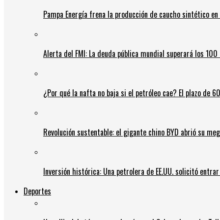
Pampa Energía frena la producción de caucho sintético en 
Alerta del FMI: La deuda pública mundial superará los 100 
¿Por qué la nafta no baja si el petróleo cae? El plazo de 
Revolución sustentable: el gigante chino BYD abrió su meg
Inversión histórica: Una petrolera de EE.UU. solicitó entr
Deportes