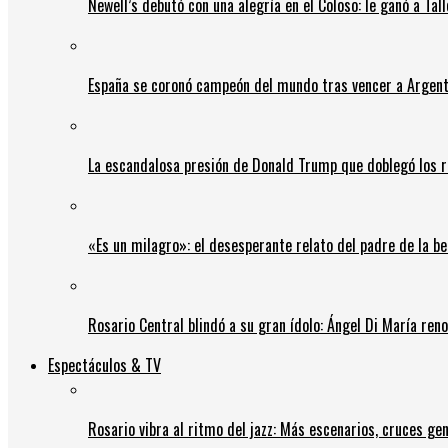
Newell’s debutó con una alegría en el Coloso: le ganó a Tal
España se coronó campeón del mundo tras vencer a Argent
La escandalosa presión de Donald Trump que doblegó los r
«Es un milagro»: el desesperante relato del padre de la b
Rosario Central blindó a su gran ídolo: Ángel Di María ren
Espectáculos & TV
Rosario vibra al ritmo del jazz: Más escenarios, cruces gen