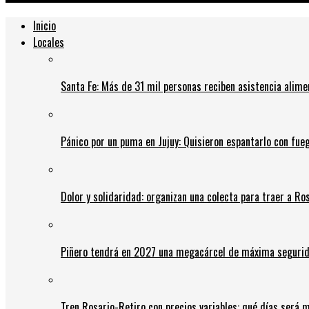
Inicio
Locales
Santa Fe: Más de 31 mil personas reciben asistencia alime
Pánico por un puma en Jujuy: Quisieron espantarlo con fue
Dolor y solidaridad: organizan una colecta para traer a Ros
Piñero tendrá en 2027 una megacárcel de máxima seguridad
Tren Rosario-Retiro con precios variables: qué días será m