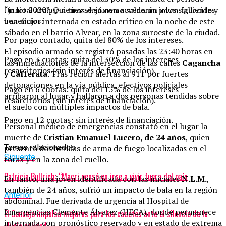
“junio 2020”. Quienes se sumen accederán a los siguientes
Un letal ataque a tiros dejó como saldo un joven fallecido y
beneficios:
una mujer internada en estado crítico en la noche de este
sábado en el barrio Alvear, en la zona suroeste de la ciudad.
Por pago contado, quita del 80% de los intereses.
El episodio armado se registró pasadas las 23:40 horas en
Pago en 3 cuotas: quita del 30% de los intereses
las inmediaciones de la intersección de las calles
Cagancha
resarcitorios (sin interés de financiación).
y Cafferata
. Tras recibir alertas al 911 por fuertes
detonaciones en la vía pública, efectivos policiales
Pago en 6 cuotas: quita del 15% de los intereses
arribaron al lugar y hallaron a dos personas tendidas sobre
resarcitorios (sin interés de financiación).
el suelo con múltiples impactos de bala.
Pago en 12 cuotas: sin interés de financiación.
Personal médico de emergencias constató en el lugar la
muerte de
Cristian Emanuel Lucero, de 24 años
, quien
Temas relacionados:
presentó dos heridas de arma de fuego localizadas en el
Siguente
tórax y en la zona del cuello.
Patricia Bullrich: “Macri pensó en irse a vivir fuera del país
En tanto, una joven identificada con las iniciales
N.L.M.
,
también de 24 años, sufrió un impacto de bala en la región
Anterior
abdominal. Fue derivada de urgencia al Hospital de
Emergencias Clemente Álvarez (HECA), donde permanece
El Concejo impulsa mejoras para los cadetes ante el silencio de la
internada con pronóstico reservado y en estado de extrema
Municipalidad