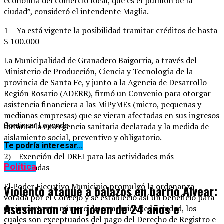
economía del comercio local, que es el pulmón de la
ciudad”, consideró el intendente Maglia.
1 – Ya está vigente la posibilidad tramitar créditos de hasta
$ 100.000
La Municipalidad de Granadero Baigorria, a través del
Ministerio de Producción, Ciencia y Tecnología de la
provincia de Santa Fe, y junto a la Agencia de Desarrollo
Región Rosario (ADERR), firmó un Convenio para otorgar
asistencia financiera a las MiPyMEs (micro, pequeñas y
medianas empresas) que se vieran afectadas en sus ingresos
durante la emergencia sanitaria declarada y la medida de
Continuar Leyendo
aislamiento social, preventivo y obligatorio.
Te podría interesar...
2) – Exención del DREI para las actividades más
Política
perjudicadas
El Poder Ejecutivo Municipio promulgó la ordenanza
Violento ataque a balazos en barrio Alvear:
votada por el Concejo y se estableció así un beneficio para
Asesinaron a un joven de 24 años e
un importante número de comercios de la ciudad, los
cuales son exceptuados del pago del Derecho de Registro e