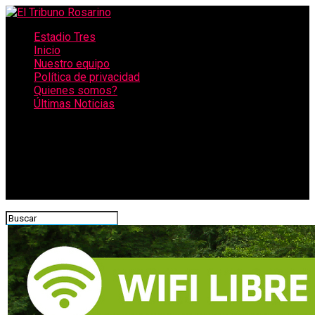
Estadio Tres
Inicio
Nuestro equipo
Política de privacidad
Quienes somos?
Últimas Noticias
CONECTATE CON NOSOTROS