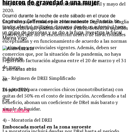
hirieron de gravedad a una mujer
Inspección (DReI) en los períodos marzo, abril y mayo del
2020.
Ocurrió durante la noche de este sábado en el cruce de
En el mensaje firmado por el intendente Ing. Adrián Maglia
Cagancha y Cafferata, en la zona suroeste de Rosario. Un
tirador efectuó múltiples disparos desde un automóvil hacia
se especifica que podrán acceder a dicho beneficio aquellos
un grupo de personas y se dio a la fuga. Investiga la fiscal
comercios que no se encuentran dentro de las actividades
Marina Vigo.
exceptuadas y en funcionamiento de acuerdo a las normas
nacionales y provinciales vigentes. Además, deben ser
comercios que, por la situación de la pandemia, no haya
Publicado
registrado facturación alguna entre el 20 de marzo y el 31
de mayo.
2 semanas atrás
3) – Régimen de DREI Simplificado
en
Es optativo para comercios chicos (monotributistas) con
26 julio 2026
quitas del 50% en el costo de inscripción. Accediendo a tal
Por
beneficio, abonan un coeficiente de DReI más barato y
simple de liquidar.
Ailén Lazarte
4) – Moratoria del DREI
Emboscada mortal en la zona suroeste
La moratoria incluirá deudas por DReI hasta el periodo