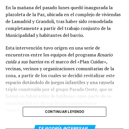
En la mañana del pasado lunes quedó inaugurada la
plazoleta de la Paz, ubicada en el complejo de viviendas
de Lamadrid y Grandoli, tras haber sido remodelada
completamente a partir del trabajo conjunto de la
Municipalidad y habitantes del barrio.
Esta intervención tuvo origen en una serie de
encuentros entre los equipos del programa
Rosario
cuida a sus barrios
en el marco del «Plan Cuidar»,
vecinas, vecinos y organizaciones comunitarias de la
zona, a partir de los cuales se decidió revitalizar este
espacio dotándolo de juegos infantiles y una rayuela
triple construida por el grupo Parada Oeste, que se
formó en fabricación de baldosas como parte de su
capacitación en oficios del programa Nueva
Oportunidad.
CONTINUAR LEYENDO
Con la instalación de nuevas luminarias, bancos y juegos
TE PODRÍA INTERESAR...