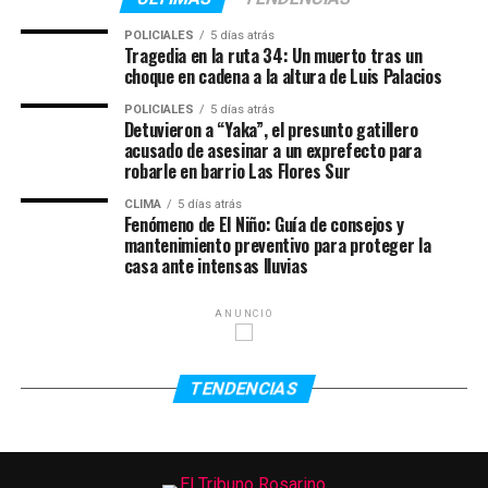
para los familiares de Serena mientras permanezcan en
POLICIALES
5 días atrás
el país oceánico realizando las gestiones
Tragedia en la ruta 34: Un muerto tras un
correspondientes.
choque en cadena a la altura de Luis Palacios
TEMAS RELACIONADOS:
POLICIALES
5 días atrás
El accidente ocurrió el jueves pasado por la noche,
SIGUENTE
Detuvieron a “Yaka”, el presunto gatillero
cuando un micro turístico que trasladaba a más de 30
El municipio inició los operativos de prevención del
acusado de asesinar a un exprefecto para
dengue
pasajeros chocó contra otro vehículo y terminó
robarle en barrio Las Flores Sur
volcando en una ruta del noreste australiano. Las
ANTERIOR
CLIMA
5 días atrás
autoridades locales calificaron la escena como
Volver al cole y al deporte: se presentó el programa
Fenómeno de El Niño: Guía de consejos y
mantenimiento preventivo para proteger la
«Puentes de Inclusión»
“catastrófica” y confirmaron que hubo varios heridos
casa ante intensas lluvias
además de la víctima fatal argentina.
Serena había sido trasladada con vida a un centro
ANUNCIO
médico luego del impacto, pero falleció poco después
debido a la gravedad de las lesiones sufridas. Su amiga
TENDENCIAS
Valentina continúa internada bajo observación médica y
evoluciona favorablemente.
La joven era oriunda de Rosario y había desarrollado una