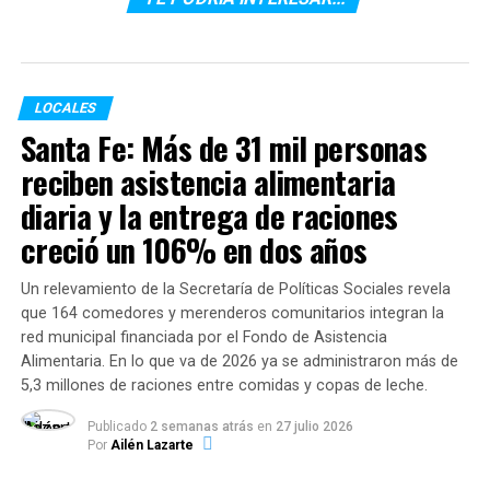
se resignifica un espacio de vital importancia para la
comunidad que se consolida como un punto de
encuentro y socialización, apuntando al fortalecimiento
de redes de cuidado.
LOCALES
“El programa
Rosario cuida a sus barrios
tiene la
Santa Fe: Más de 31 mil personas
intención de intervenir integralmente en los barrios con
reciben asistencia alimentaria
mayor vulneración de derechos. Aquí lo hacemos en el
diaria y la entrega de raciones
Barrio Municipal, en la zona sur de Rosario, donde
hemos hecho el mejoramiento de un espacio público
creció un 106% en dos años
para el barrio, que es la plazoleta de la Paz. Lo hicimos
conjuntamente con los vecinos y vecinas, para que los
Un relevamiento de la Secretaría de Políticas Sociales revela
niños puedan jugar y las familias puedan disfrutar de
que 164 comedores y merenderos comunitarios integran la
este espacio. Este es un barrio que necesita mucho
red municipal financiada por el Fondo de Asistencia
Alimentaria. En lo que va de 2026 ya se administraron más de
cuidado”, expresó el secretario de Desarrollo Humano y
5,3 millones de raciones entre comidas y copas de leche.
Hábitat, Nicolás Gianelloni.
Publicado
2 semanas atrás
en
27 julio 2026
Por su parte, Vanina Leone, coordinadora del programa
Por
Ailén Lazarte
Rosario cuida a sus barrios
, contó cómo surgió la idea de