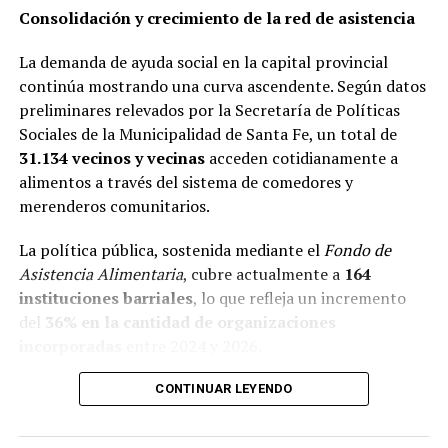
la intervención en este espacio público: “Junto a las
Consolidación y crecimiento de la red de asistencia
vecinas y vecinos estuvimos haciendo una serie de
jornadas participativas para que nos contaran qué es lo
La demanda de ayuda social en la capital provincial
que querían de esta reforma que íbamos a hacer y
continúa mostrando una curva ascendente. Según datos
tuvimos en cuenta sus demandas e intereses. La idea es
preliminares relevados por la Secretaría de Políticas
que los vecinos y vecinas puedan disfrutar de esta plaza
Sociales de la Municipalidad de Santa Fe, un total de
como lugar de encuentro, con nuevos juegos y espacios
31.134 vecinos y vecinas
acceden cotidianamente a
compartidos”.
alimentos a través del sistema de comedores y
merenderos comunitarios.
Durante la jornada hubo talleres de teatro y dibujo para
niñas y niños llevados a cabo en el Punto Cuidar de la
La política pública, sostenida mediante el
Fondo de
zona, junto a un puesto de serigrafía y un stand del
Asistencia Alimentaria
, cubre actualmente a
164
centro de salud del barrio donde se vacunó a vecinas y
instituciones barriales
, lo que refleja un incremento
vecinos. También hubo entrega de plantines para la
del
36% en la cantidad de organizaciones
huerta que tiene este nuevo espacio.
incorporadas
entre 2024 y 2026.
En primera persona
Este salto territorial vino acompañado de un aumento
CONTINUAR LEYENDO
exponencial en las prestaciones:
Elsa vive hace cuarenta años en el barrio y dice: “Estoy
muy agradecida con lo que han hecho con la plaza,