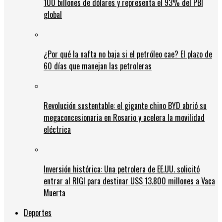
100 billones de dólares y representa el 93% del PBI
global
¿Por qué la nafta no baja si el petróleo cae? El plazo de
60 días que manejan las petroleras
Revolución sustentable: el gigante chino BYD abrió su
megaconcesionaria en Rosario y acelera la movilidad
eléctrica
Inversión histórica: Una petrolera de EE.UU. solicitó
entrar al RIGI para destinar US$ 13.800 millones a Vaca
Muerta
Deportes