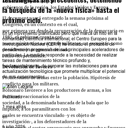
acusada de espionaje por
gobiernos de la región, los Estados Unidos y Europa.
la búsqueda de la «nueva física» hasta el
próximo ciclo.
El documento será entregado la semana próxima al
Congreso, en un contexto en el cual,
por primera vez desde la recuperación de la democracia en
En un movimiento planificado pero que marca un hito en la
1985, el gobierno cuenta con
comunidad científica internacional, el Centro Europeo para la
nueve ministerios a cargo de militares, un excapitán como
Investigación Nuclear (CERN) ha iniciado el protocolo de
presidente y un general retirado
desactivación progresiva de sus principales aceleradores de
partículas. La medida responde a la necesidad de realizar
como vicepresidente.
tareas de mantenimiento técnico profundo y,
fundamentalmente, de preparar las instalaciones para una
Devolución de favores
actualización tecnológica que promete multiplicar el potencial
de sus experimentos.
Proliferación de armas entre la población. Hipótesis de
conflicto para los militares.
Bolsonaro favorece a los productores de armas, a los
sectores reaccionarios de la
Publicado
sociedad, a la denominada bancada de la bala que lo
1 mes atrás
impulsó, a los paramilitares con los
cuales se encuentra vinculado -y es objeto de
en
investigación-, a los deforestadores de la
6 julio 2026
Amazonia y al sector agropcuario que aprovecha y favorece