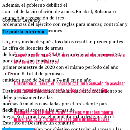
Además, el gobierno debilitó el
control de la circulación de armas. En abril, Bolsonaro
anunció la revocación de tres
Continuar Leyendo
ordenanzas del Ejército con reglas para marcar, controlar y
rastrear armas y municiones.
Te podría interesar...
Un año y medio después, los datos resultan preocupantes.
La cifra de licencias de armas
Tragedia en la ruta 34: Un muerto tras un choque en cadena a
de fuego otorgadas por la Policía Federal aumentó el 205
por ciento si se compara el
la altura de Luis Palacios
primer semestre de 2020 con el mismo período del año
anterior. El total de permisos
emitidos pasó de 24 mil a 74 mil en un año.
Detuvieron a “Yaka”, el presunto gatillero acusado de asesinar
a un exprefecto para robarle en barrio Las Flores Sur
Distintas investigaciones señalan que este crecimiento se
debe precisamente a las
normas firmadas o avaladas por el presidente para
flexibilizar el acceso a las armas de
Fenómeno de El Niño: Guía de consejos y mantenimiento
fuego. En la práctica, el mandatario ha desfigurado el
preventivo para proteger la casa ante intensas lluvias
Estatuto de Desarme, un conjunto
de leyes que tenían por objetivo controlar el acceso a las