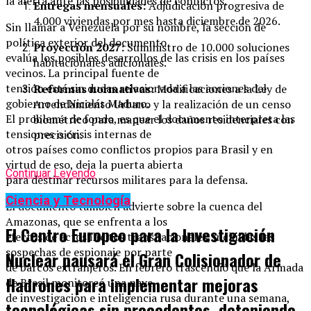
la alerta ante las posibilidades de conflictos.
Entregas mensuales:
Adjudicación progresiva de
4.000 viviendas por mes hasta diciembre de 2026.
Sin llamar a Venezuela por su nombre, la sección de
política exterior del documento
Proyección 2027:
Suministro de 10.000 soluciones
evalúa los posibles desarrollos de las crisis en los países
habitacionales adicionales.
vecinos. La principal fuente de
tensión está sin dudas relacionada a las acciones del
Reformas normativas:
Modificaciones a la Ley de
gobierno de Nicolás Maduro.
Arrendamiento Urbano y la realización de un censo
El problema de fondo, es que el documento interpreta las
biométrico para mapear los daños residenciales con
tensiones o crisis internas de
precisión.
otros países como conflictos propios para Brasil y en
virtud de eso, deja la puerta abierta
Continuar Leyendo
para destinar recursos militares para la defensa.
Ciencia y Tecnología
El documento también advierte sobre la cuenca del
Amazonas, que se enfrenta a los
El Centro Europeo para la Investigación
efectos de actos ilícitos transnacionales, incluidas las
sospechas de espionaje por parte
Nuclear pausará el Gran Colisionador de
de barcos extranjeros. En febrero trascendió que la Armada
Hadrones para implementar mejoras
de Brasil monitoreó una nave
de investigación e inteligencia rusa durante una semana,
tecnológicas sin precedentes, deteniendo