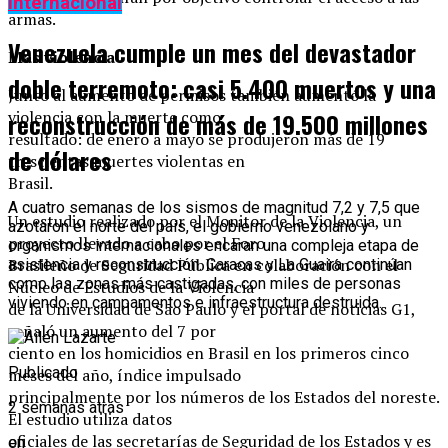
Internacional
armas.
Venezuela cumple un mes del devastador
Más violencia
doble terremoto: casi 5.400 muertos y una
Junto al aumento de permisos también aumentó la
violencia con la muerte como
reconstrucción de más de 19.500 millones
resultado: de enero a mayo se produjeron más de 19
de dólares
trescientas muertes violentas en
Brasil.
A cuatro semanas de los sismos de magnitud 7,2 y 7,5 que
Un estudio realizado por el Monitor de la Violencia, un
azotaron el norte del país, el gobierno venezolano y
proyecto llevado a cabo por el Foro
organismos internacionales encaran una compleja etapa de
Brasileño de Seguridad Pública en colaboración con el
asistencia y reconstrucción. Caracas y La Guaira continúan
como las zonas más castigadas, con miles de personas
Núcleo de Estudios de la Violencia
viviendo en campamentos e infraestructura destruida.
de la Universidad de São Paulo y el portal de noticias G1,
señaló un aumento del 7 por
ciento en los homicidios en Brasil en los primeros cinco
Publicado
meses del año, índice impulsado
principalmente por los números de los Estados del noreste.
2 semanas atrás
El estudio utiliza datos
oficiales de las secretarías de Seguridad de los Estados y es
en