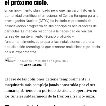
el próximo ciclo.
salvar vidas. Venezuela
renacerá con el trabajo de
En un movimiento planificado pero que marca un hito en la
comunidad científica internacional, el Centro Europeo para la
todos”, manifestó a través
Investigación Nuclear (CERN) ha iniciado el protocolo de
de sus redes sociales el
desactivación progresiva de sus principales aceleradores de
partículas. La medida responde a la necesidad de realizar
presidente de la Asamblea
tareas de mantenimiento técnico profundo y,
Nacional, Jorge Rodríguez.
fundamentalmente, de preparar las instalaciones para una
actualización tecnológica que promete multiplicar el potencial
de sus experimentos.
Actualmente,
23.335 personas permanecen
Publicado
1 mes atrás
en
6 julio 2026
albergadas en 107 campamentos transitorios
,
Por
Ailén Lazarte
mientras que más de 128.000 familias han recibido
asistencia directa. Sin embargo, la ONG
Médicos Sin
El cese de las colisiones detiene temporalmente la
Fronteras (MSF)
advirtió que unas 6.000 personas
maquinaria más compleja jamás construida por el ser
continúan durmiendo a la intemperie en la vía pública
humano, abriendo un período de silencio operativo en
(aproximadamente 3.000 frente a edificios inestables en
los túneles subterráneos de la frontera franco-suiza.
Maiquetía y otra cifra similar sobre la Avenida Bolívar de
Caracas) en condiciones precarias y sin acceso