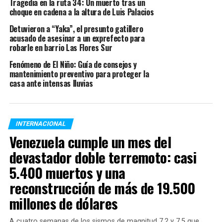
Tragedia en la ruta 34: Un muerto tras un
choque en cadena a la altura de Luis Palacios
Detuvieron a “Yaka”, el presunto gatillero
La
nueva cepa
-que probablemente se denomine
P.4
–
acusado de asesinar a un exprefecto para
fue
encontrada en dos de 85 genomas secuenciados
robarle en barrio Las Flores Sur
(recolectados a fines de febrero) en
Belo Horizonte
y
Fenómeno de El Niño: Guía de consejos y
su región metropolitana. No existe contacto entre los
mantenimiento preventivo para proteger la
infectados, por lo que se sospecha que ya podría haber
casa ante intensas lluvias
una
circulación comunitaria de la variante
.
Este miércoles,
Brasil
reportó 3829 nuevas muertes por
Covid-19
, lo que eleva el total de víctimas fatales a
INTERNACIONAL
340.776, según informó el Ministerio de Salud. Ayer, el
Venezuela cumple un mes del
país llegó a un récord de 4195 decesos diarios. Además,
devastador doble terremoto: casi
se notificaron 92.625 nuevos casos
, por el que el total
5.400 muertos y una
de contagios desde el comienzo de la pandemia asciende
a 13.193.205.
reconstrucción de más de 19.500
millones de dólares
Brasil
es el segundo país con mayor número de casos y
muertes por coronavirus en el mundo, después de los
A cuatro semanas de los sismos de magnitud 7,2 y 7,5 que