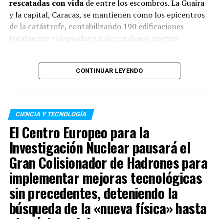
rescatadas con vida
de entre los escombros. La Guaira
nuevas variantes. «Creo que
P.1
ya es la dominante. No
y la capital, Caracas, se mantienen como los epicentros
estoy segura de si la (variante) sudafricana superará a
de la catástrofe, contabilizando 190 edificaciones
P.1
, veremos».
totalmente colapsadas y 856 con daños severos.
En estudios, la variante sudafricana parece disminuir la
“A un mes de los
protección de las
vacunas
actuales.
CONTINUAR LEYENDO
terremotos que afectaron
al país, honramos la
memoria de las víctimas.
TEMAS RELACIONADOS:
ACTUALIDAD
CIENCIA Y TECNOLOGÍA
Nuestro eterno
El Centro Europeo para la
SIGUENTE
Marruecos y la lucha contra el terrorismo internacional
agradecimiento a
Investigación Nuclear pausará el
ANTERIOR
Gran Colisionador de Hadrones para
rescatistas nacionales,
Profundo colapso sanitario en Brasil: más de 2.100
muertos promedio por día
implementar mejoras tecnológicas
internacionales y
sin precedentes, deteniendo la
voluntarios por su valiosa
búsqueda de la «nueva física» hasta
entrega y dedicación al