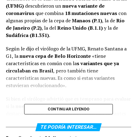
(UFMG)
descubrieron un
nueva variante de
coronavirus
que combina
18 mutaciones nuevas
con
algunas propias de la
cepa de
Manaos (P.1)
, la de
Rio
de Janeiro (P.2)
, la del
Reino Unido (B.1.1)
y la de
Sudáfrica (B1.351)
.
Según le dijo el virólogo de la UFMG, Renato Santana a
G1, la
nueva cepa de Belo Horizonte
«tiene
características en común con la
s variantes que ya
circulaban en Brasil
, pero también tiene
características nuevas. Es como si estas variantes
estuvieran evolucionando».
Si bien el virólogo advirtió que es temprano para evaluar
si la
nueva cepa
es
más transmisible o mortal
,
CONTINUAR LEYENDO
destacó que tiene
mutaciones en común con variantes
que ya están asociadas a un mayor riesgo de muerte
,
TE PODRÍA INTERESAR...
como la de
Manaos
o la
británica
.