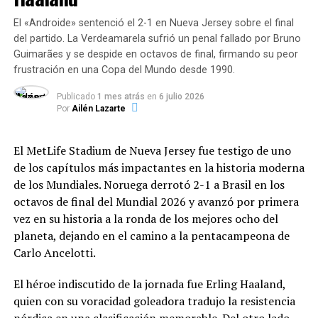
de 27 países
. Entre los aportes de la comunidad
enfriamiento masivo
El «Androide» sentenció el 2-1 en Nueva Jersey sobre el final
internacional destacan:
del partido. La Verdeamarela sufrió un penal fallado por Bruno
Desactivar una estructura de 27 kilómetros de
Guimarães y se despide en octavos de final, firmando su peor
circunferencia no es una tarea que se realice
Estados Unidos:
Asistencia por más de 386
frustración en una Copa del Mundo desde 1990.
presionando un interruptor. El proceso requiere
millones de dólares y el envío del buque USS Fort
semanas de meticuloso trabajo:
Lauderdale.
Publicado
1 mes atrás
en
6 julio 2026
Por
Ailén Lazarte
Extracción de haces:
Se vacían de manera
Fondo Monetario Internacional (FMI):
segura los haces de partículas que viajan casi a la
El MetLife Stadium de Nueva Jersey fue testigo de uno
Liberación de 346 millones de dólares en fondos
velocidad de la luz.
de los capítulos más impactantes en la historia moderna
multilaterales.
de los Mundiales.
Noruega derrotó 2-1 a Brasil en los
octavos de final del Mundial 2026 y avanzó por primera
Aumento controlado de temperatura:
Los
Naciones Unidas (ONU):
Fondo de respuesta
vez en su historia a la ronda de los mejores ocho del
imanes del colisionador operan en un estado de
rápida de 15 millones de dólares.
planeta, dejando en el camino a la pentacampeona de
superconducción gracias al helio líquido que los
Carlo Ancelotti.
mantiene a
−
271
,
3
∘
C
(más frío que el espacio
UNICEF:
Solicitud de 65,7 millones de dólares
profundo). Elevar esta temperatura hasta niveles
adicionales para asistir a 470.000 personas (entre
El héroe indiscutido de la jornada fue Erling Haaland,
ambientales para permitir el acceso humano es
ellas 169.000 niños). Hasta el momento, ha
quien con su voracidad goleadora tradujo la resistencia
un desafío de ingeniería criogénica.
distribuido más de 82 toneladas métricas de