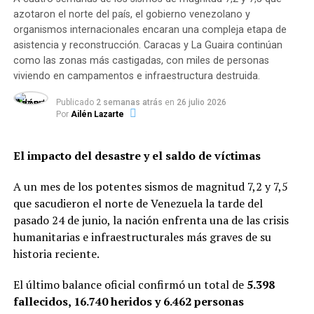
Estados Unidos
. La
Organización Panamericana de la
azotaron el norte del país, el gobierno venezolano y
Salud (OPS)
dijo hoy que la situación del gigante
organismos internacionales encaran una compleja etapa de
sudamericano es especialmente grave -teniendo en
asistencia y reconstrucción. Caracas y La Guaira continúan
cuenta el contexto general de la región- debido a la
como las zonas más castigadas, con miles de personas
escalada de casos
y la
saturación del sistema
viviendo en campamentos e infraestructura destruida.
sanitario
.
Publicado
2 semanas atrás
en
26 julio 2026
Por
Ailén Lazarte
Hoy, el país reportó
su primer caso de la
cepa
sudafricana
, se trata de una mujer de 30 años que vive
El impacto del desastre y el saldo de víctimas
en el
estado de San Pablo
, uno de los más complicados
por la
pandemia
. La mujer no había viajado al
A un mes de los potentes sismos de magnitud 7,2 y 7,5
extranjero ni había entrado en contacto con alguien que
que sacudieron el norte de Venezuela la tarde del
lo hiciera, lo que indica una
transmisión comunitaria
pasado 24 de junio, la nación enfrenta una de las crisis
local
, dijeron los investigadores.
humanitarias e infraestructurales más graves de su
historia reciente.
Los
científicos temen un eventual choque entre la
variante sudafricana
y la
variante de Manaos
. «Podría
El último balance oficial confirmó un total de
5.398
ser un duelo enorme», advirtió María Carolina Sabbaga,
fallecidos, 16.740 heridos y 6.462 personas
una de las coordinadoras de Butantan para el estudio de