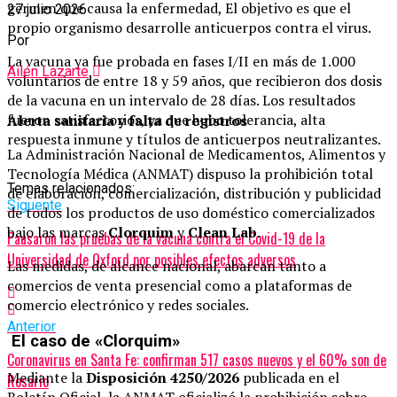
germen que causa la enfermedad, El objetivo es que el
27 julio 2026
propio organismo desarrolle anticuerpos contra el virus.
Por
La vacuna ya fue probada en fases I/II en más de 1.000
Ailén Lazarte
voluntarios de entre 18 y 59 años, que recibieron dos dosis
de la vacuna en un intervalo de 28 días. Los resultados
fueron satisfactorios, ya que hubo tolerancia, alta
Alerta sanitaria y falta de registros
respuesta inmune y títulos de anticuerpos neutralizantes.
La Administración Nacional de Medicamentos, Alimentos y
Tecnología Médica (ANMAT) dispuso la prohibición total
Temas relacionados:
de elaboración, comercialización, distribución y publicidad
Siguente
de todos los productos de uso doméstico comercializados
bajo las marcas
Clorquim
y
Clean Lab
.
Pausaron las pruebas de la vacuna contra el Covid-19 de la
Universidad de Oxford por posibles efectos adversos
Las medidas, de alcance nacional, abarcan tanto a
comercios de venta presencial como a plataformas de
comercio electrónico y redes sociales.
Anterior
El caso de «Clorquim»
Coronavirus en Santa Fe: confirman 517 casos nuevos y el 60% son de
Mediante la
Disposición 4250/2026
publicada en el
Rosario
Boletín Oficial, la ANMAT oficializó la prohibición sobre