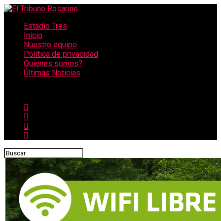
Estadio Tres
Inicio
Nuestro equipo
Política de privacidad
Quienes somos?
Últimas Noticias
CONECTATE CON NOSOTROS