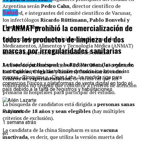
Argentina serán
Pedro Cahn
, director científico de
Salud
Huésped, e integrantes del comité científico de Vacunar,
los infectólogos
Ricardo Rüttimann, Pablo Bonvehí y
La ANMAT prohibió la comercialización de
Florencia Cahn.
todos los productos de limpieza de dos
Cabe recordar que la Administración Nacional de
Medicamentos, Alimentos y Tecnología Médica (ANMAT)
marcas por irregularidades sanitarias
autorizó hace un mes la realización del estudio.
La Fundación Huésped y la Red Vacunar (las sedes de
A través de publicaciones en el Boletín Oficial, el organismo
Las Cañitas, Coghlan y Liniers) funcionarán como
restringió la venta y distribución de todos los lotes de las
marcas «Clorquim» y «Clean Lab». La medida rige para
centros de experimentación
, de forma tal que los
comercios físicos y plataformas de venta digital en todo el
voluntarios no tengan que concurrir a centros de atención
país debido a la falta de registros y habilitaciones.
primaria ni hospitales para participar del estudio.
La búsqueda de candidatos está dirigida a
personas sanas
mayores de 18 años y sean elegibles
(hay múltiples
Publicado
criterios de exclusión).
1 semana atrás
La candidata de la china Sinopharm es una
vacuna
en
inactivada
, es decir, que utiliza la versión muerta del