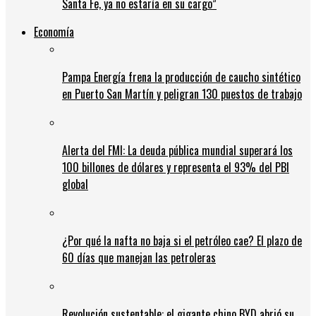
Santa Fe, ya no estaría en su cargo”
Economía
Pampa Energía frena la producción de caucho sintético
en Puerto San Martín y peligran 130 puestos de trabajo
Alerta del FMI: La deuda pública mundial superará los
100 billones de dólares y representa el 93% del PBI
global
¿Por qué la nafta no baja si el petróleo cae? El plazo de
60 días que manejan las petroleras
Revolución sustentable: el gigante chino BYD abrió su