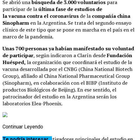
Se abrió una
búsqueda de 3.000 voluntarios
para
participar de la
última fase de estudios de
la vacuna contra el coronavirus
de la
compañía china
Sinopharm
en la Argentina. Se trata del segundo ensayo
clínico de este tipo que se pone en marcha en el país en el
marco de la pandemia.
Unas 700 personas ya habían manifestado su voluntad
de participar
, según indicaron a Clarín desde
Fundación
Huésped,
la organización que coordinará el estudio de la
vacuna desarrollada por el CNBG (China National Biotech
Group), afiliado al China National Pharmaceutical Group
(Sinopharm), en colaboración con el BIBP (Instituto de
productos Biológicos de Beijing). En ese sentido, el
patrocinador del estudio en la Argentina serán los
laboratorios Elea-Phoenix.
Continuar Leyendo
Por su parte, los investigadores principales del estudio en
Te podría interesar...