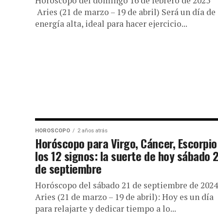
Horóscopo del domingo 16 de febrero de 2025
signos: la suer
Aries (21 de marzo – 19 de abril) Será un día de
energía alta, ideal para hacer ejercicio...
miércoles 16 de
Horóscopo del miércoles 16 de abril de 
abr) Tu mente estará muy activa. Buen...
HOROSCOPO
2 años atrás
Horóscopo para Virgo, Cáncer, Escorpio
los 12 signos: la suerte de hoy sábado 
de septiembre
Horóscopo del sábado 21 de septiembre de 2024
Aries (21 de marzo – 19 de abril): Hoy es un día
para relajarte y dedicar tiempo a lo...