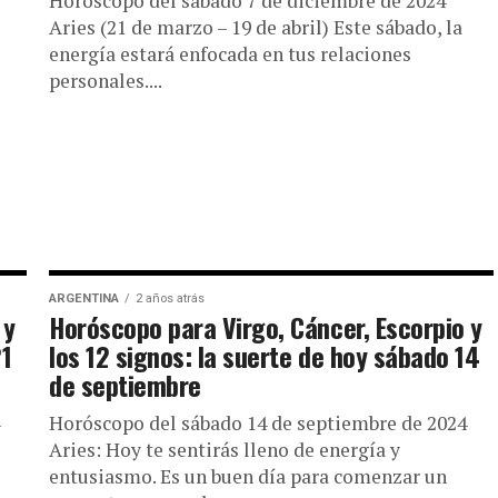
Horóscopo del sábado 7 de diciembre de 2024
te de hoy
Aries (21 de marzo – 19 de abril) Este sábado, la
energía estará enfocada en tus relaciones
personales....
 abril
2025 ♈ Aries (21 mar – 19
ARGENTINA
2 años atrás
 y
Horóscopo para Virgo, Cáncer, Escorpio y
21
los 12 signos: la suerte de hoy sábado 14
de septiembre
Horóscopo del sábado 14 de septiembre de 2024
Aries: Hoy te sentirás lleno de energía y
entusiasmo. Es un buen día para comenzar un