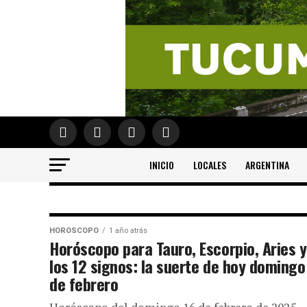
INICIO
LOCALES
ARGENTINA
HOROSCOPO
HOROSCOPO
1 año atrás
Horóscopo para Tauro, Escorpio, Aries y
Horóscopo para
los 12 signos: la suerte de hoy domingo
de febrero
Leo, Libra y los