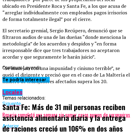
ubicado en Presidente Roca y Santa Fe, a los que acusa de
“arreglar individualmente con empleados pagos irrisorios
de forma totalmente ilegal” por el cierre.
El secretario gremial, Sergio Recúpero, denunció que se
filtraron audios de una de las dueñas “donde menciona la
metodología” de los acuerdos y despidos y “en forma
irresponsable dice que tres trabajadores no aceptaron
acordar y que seguramente le harán juicio”.
“Se manejan con una impunidad y cinismo terrible”, se
Continuar Leyendo
quejó el dirigente y precisó que en el caso de La Maltería el
Te podría interesar...
número de trabajadores afectados supera los 20.
Locales
Temas relacionados:
Siguente
Santa Fe: Más de 31 mil personas reciben
Rosario completó una semana sin sumar casos nuevos de coronavirus
asistencia alimentaria diaria y la entrega
de raciones creció un 106% en dos años
Anterior