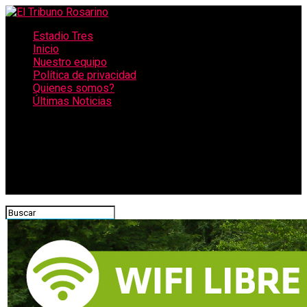
Estadio Tres
Inicio
Nuestro equipo
Política de privacidad
Quienes somos?
Últimas Noticias
CONECTATE CON NOSOTROS