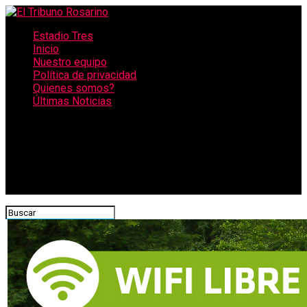
Estadio Tres
Inicio
Nuestro equipo
Política de privacidad
Quienes somos?
Últimas Noticias
CONECTATE CON NOSOTROS