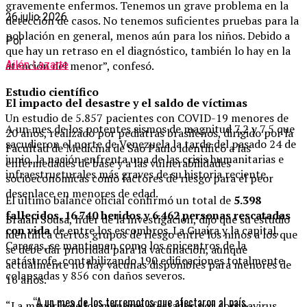
gravemente enfermos. Tenemos un grave problema en la
26 julio 2026
detección de casos. No tenemos suficientes pruebas para la
población en general, menos aún para los niños. Debido a
Por
que hay un retraso en el diagnóstico, también lo hay en la
atención del menor”, confesó.
Ailén Lazarte
Estudio científico
El impacto del desastre y el saldo de víctimas
Un estudio de 5.857 pacientes con COVID-19 menores de
A un mes de los potentes sismos de magnitud 7,2 y 7,5 que
20 años, realizado por pediatras brasileños, dirigido por la
sacudieron el norte de Venezuela la tarde del pasado 24 de
Facultad de Medicina de Sao Paulo identificó a las
junio, la nación enfrenta una de las crisis humanitarias e
enfermedades de base y a las vulnerabilidades
infraestructurales más graves de su historia reciente.
socioeconómicas como factores de riesgo para el peor
desenlace en menores de edad.
El último balance oficial confirmó un total de
5.398
fallecidos, 16.740 heridos y 6.462 personas rescatadas
Braian Sousa, líder de la investigación, dijo que su estudio
con vida
de entre los escombros. La Guaira y la capital,
identifica ciertos grupos de riesgo entre los niños a los que
Caracas, se mantienen como los epicentros de la
se debe dar prioridad para la vacunación, aunque
catástrofe, contabilizando 190 edificaciones totalmente
actualmente no hay vacunas disponibles para menores de
colapsadas y 856 con daños severos.
16 años.
“A un mes de los terremotos que afectaron al país,
“La mayoría de los menores afectados por coronavirus