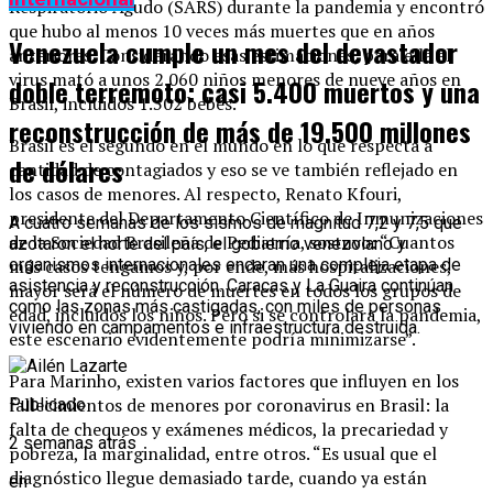
Respiratorio Agudo (SARS) durante la pandemia y encontró
que hubo al menos 10 veces más muertes que en años
Venezuela cumple un mes del devastador
anteriores. Considerando esas estimaciones, para ella el
virus mató a unos 2.060 niños menores de nueve años en
doble terremoto: casi 5.400 muertos y una
Brasil, incluidos 1.302 bebés.
reconstrucción de más de 19.500 millones
Brasil es el segundo en el mundo en lo que respecta a
de dólares
cantidad de contagiados y eso se ve también reflejado en
los casos de menores. Al respecto, Renato Kfouri,
presidente del Departamento Científico de Inmunizaciones
A cuatro semanas de los sismos de magnitud 7,2 y 7,5 que
de la Sociedad Brasileña de Pediatría, sostuvo: “Cuantos
azotaron el norte del país, el gobierno venezolano y
más casos tengamos y, por ende, más hospitalizaciones,
organismos internacionales encaran una compleja etapa de
asistencia y reconstrucción. Caracas y La Guaira continúan
mayor será el número de muertes en todos los grupos de
como las zonas más castigadas, con miles de personas
edad, incluidos los niños. Pero si se controlara la pandemia,
viviendo en campamentos e infraestructura destruida.
este escenario evidentemente podría minimizarse”.
Para Marinho, existen varios factores que influyen en los
fallecimientos de menores por coronavirus en Brasil: la
Publicado
falta de chequeos y exámenes médicos, la precariedad y
2 semanas atrás
pobreza, la marginalidad, entre otros. “Es usual que el
diagnóstico llegue demasiado tarde, cuando ya están
en