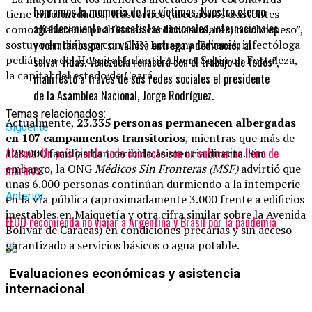
honramos la memoria de las víctimas. Nuestro eterno
tiene enfermedades, trastornos (afecciones existentes
agradecimiento a rescatistas nacionales, internacionales
como diabetes o problemas cardiovasculares) o sobrepeso”,
sostuvo en diálogo con CNN Lohanna Tavares, infectóloga
y voluntarios por su valiosa entrega y dedicación al
pediátrica del Hospital Infantil Albert Sabin en Fortaleza,
salvar vidas. Venezuela renacerá con el trabajo de todos”,
la capital del estado de Ceará.
manifestó a través de sus redes sociales el presidente
de la Asamblea Nacional, Jorge Rodríguez.
Temas relacionados:
Actualmente,
23.335 personas permanecen albergadas
Siguente
en 107 campamentos transitorios
, mientras que más de
Alarma: Un país pierde todo contacto con un submarino lleno de
128.000 familias han recibido asistencia directa. Sin
embargo, la ONG
Médicos Sin Fronteras (MSF)
advirtió que
marinos
unas 6.000 personas continúan durmiendo a la intemperie
Anterior
en la vía pública (aproximadamente 3.000 frente a edificios
inestables en Maiquetía y otra cifra similar sobre la Avenida
EEUU recomienda no viajar a Argentina y Brasil por la pandemia
Bolívar de Caracas) en condiciones precarias y sin acceso
garantizado a servicios básicos o agua potable.
Evaluaciones económicas y asistencia
internacional