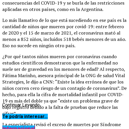
consecuencias del COVID-19 y se burla de las restricciones
aplicadas en otros países, como en la Argentina.
Lo más llamativo de lo que está sucediendo en ese país es la
cantidad de niños que mueren por covid-19: entre febrero
de 2020 y el 15 de marzo de 2021, el coronavirus mató al
menos a 852 niños, incluidos 518 bebés menores de un año.
Eso no sucede en ningún otro país.
¿Por qué tantos niños mueren por coronavirus cuando
estudios científicos demostraron que la enfermedad no
suele ser de gravedad en los menores de edad? Al respecto,
Fátima Marinho, asesora principal de la ONG de salud Vital
Strategies, le dijo a CNN: “Existe la idea errónea de que los
niños corren cero riesgo de un contagio de coronavirus”. De
hecho, para ella la cifra de mortalidad infantil por COVID-
19 es más del doble ya que “existe un problema grave de
Continuar Leyendo
bajo registro debido a la falta de pruebas que reduce las
cifras”.
Te podría interesar...
La especialista revisó el exceso de muertes por Síndrome
Internacional