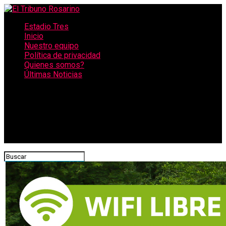
Estadio Tres
Inicio
Nuestro equipo
Política de privacidad
Quienes somos?
Últimas Noticias
CONECTATE CON NOSOTROS