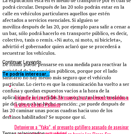
La explicación está en el medio de transporte por el cual se
podrá circular. Después de las 20 solo podrán estar en la
calle en vehículos particulares aquellos que estén
afectados a servicios esenciales. Si alguien se
moviliza después de las 20, por ejemplo para salir a cenar a
un bar, sólo podrá hacerlo en transporte público, es decir,
colectivo, taxis o remís. «Ni auto, ni moto, ni bicicleta»,
advirtió el gobernador quien aclaró que se procederá a
secuestrar los vehículos.
Continuar Leyendo
De fondo puede pensarse en una medida para reactivar la
actividad de los servicios públicos, porque por el lado
Te podría interesar...
sanitario no hay medio más seguro que el vehículo
particular. Lo cierto es que la comunicación ha vuelto a ser
confusa y quedan expuestos vacíos a la hora de la
Tragedia en la ruta 34: Un muerto tras un choque en cadena a
aplicación de las medidas. Un caso puntual es el traslado a
pie del que no han hecho mención: ¿se puede después de
la altura de Luis Palacios
las 20 caminar unas pocas cuadras hacia uno de los
destinos habilitados? Se supone que sí.
Detuvieron a “Yaka”, el presunto gatillero acusado de asesinar
Temas relacionados:
actualidad