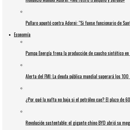
Pullaro apuntó contra Adorni: “Si fuese funcionario de Sant
Economía
Pampa Energía frena la producción de caucho sintético en 
Alerta del FMI: La deuda pública mundial superará los 100 
¿Por qué la nafta no baja si el petróleo cae? El plazo de 
Revolución sustentable: el gigante chino BYD abrió su meg