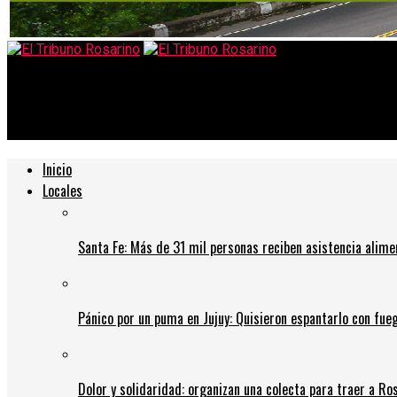
El Tribuno Rosarino
¿Cómo serán los controles en las calles rosarinas?
Inicio
Locales
Santa Fe: Más de 31 mil personas reciben asistencia alime
Pánico por un puma en Jujuy: Quisieron espantarlo con fue
Dolor y solidaridad: organizan una colecta para traer a Ros