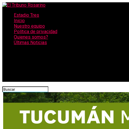
Estadio Tres
Inicio
Nuestro equipo
Política de privacidad
Quienes somos?
Últimas Noticias
CONECTATE CON NOSOTROS