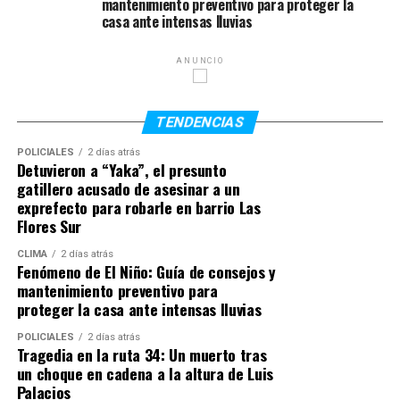
mantenimiento preventivo para proteger la
“catastrófica” y confirmaron que hubo varios heridos
casa ante intensas lluvias
además de la víctima fatal argentina.
Serena había sido trasladada con vida a un centro
ANUNCIO
médico luego del impacto, pero falleció poco después
debido a la gravedad de las lesiones sufridas. Su amiga
TENDENCIAS
Valentina continúa internada bajo observación médica y
evoluciona favorablemente.
POLICIALES
2 días atrás
Detuvieron a “Yaka”, el presunto
gatillero acusado de asesinar a un
La joven era oriunda de Rosario y había desarrollado una
exprefecto para robarle en barrio Las
vida marcada por los viajes. Con ciudadanía argentina e
Flores Sur
italiana, desde 2020 residía en Europa y trabajaba en el
rubro hotelero y administrativo, además de impulsar un
CLIMA
2 días atrás
Fenómeno de El Niño: Guía de consejos y
emprendimiento vinculado al asesoramiento para
mantenimiento preventivo para
tramitar la ciudadanía italiana. En los últimos años
proteger la casa ante intensas lluvias
había recorrido distintos países de Asia y Oceanía.
POLICIALES
2 días atrás
Tragedia en la ruta 34: Un muerto tras
un choque en cadena a la altura de Luis
Palacios