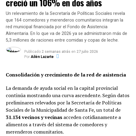
creció un 106% en dos años
cumplan los requisitos
.
Un relevamiento de la Secretaría de Políticas Sociales revela
El boleto gratuito será para
estudiantes de diferentes
que 164 comedores y merenderos comunitarios integran la
niveles y modalidades incluidos
alumnos de
red municipal financiada por el Fondo de Asistencia
establecimientos privados y universidades. También
Alimentaria. En lo que va de 2026 ya se administraron más de
podrán acceder
docentes y no docentes del sistema
5,3 millones de raciones entre comidas y copas de leche.
educativo provincial
.Para los servicios urbanos, habrá
Publicado
2 semanas atrás
en
27 julio 2026
dos viajes por día entre las 6 de la mañana y las
Por
Ailén Lazarte
23.30 horas
.
Consolidación y crecimiento de la red de asistencia
Para los
tramos interurbanos
(de menos de 60
kilómetros) serán
dos viajes gratuitos por día hábil
y en
La demanda de ayuda social en la capital provincial
los tramos de más de
60 kilómetros
, habrá
dos viajes
continúa mostrando una curva ascendente. Según datos
gratis por mes
.
preliminares relevados por la Secretaría de Políticas
Para cumplir el trámite se pedirá la ID Ciudadana que se
Sociales de la Municipalidad de Santa Fe, un total de
hace en el sitio web de la provincia especialmente
31.134 vecinos y vecinas
acceden cotidianamente a
dedicado al boleto gratuito.
alimentos a través del sistema de comedores y
merenderos comunitarios.