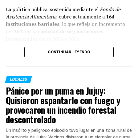
La política pública, sostenida mediante el
Fondo de
TEMAS RELACIONADOS:
Asistencia Alimentaria
, cubre actualmente a
164
instituciones barriales
, lo que refleja un incremento
SIGUENTE
Los chicos de 7º volvieron a las aulas en Rosario
del
36% en la cantidad de organizaciones
incorporadas
entre 2024 y 2026.
ANTERIOR
Santa Fe acordó boleto gratuito, hisopados y licencias
por coronavirus para los docentes
Este salto territorial vino acompañado de un aumento
CONTINUAR LEYENDO
exponencial en las prestaciones:
Comedores (almuerzo y cena):
Pasaron de
LOCALES
1.192.409 raciones en 2024 a
2.457.024 en 2026
,
Pánico por un puma en Jujuy:
lo que representa un incremento del
106%
.
Quisieron espantarlo con fuego y
Copas de leche (desayuno y merienda):
provocaron un incendio forestal
Crecieron de 1.445.270 raciones a
2.883.504 en
descontrolado
2026
(suba del
99%
).
Un insólito y peligroso episodio tuvo lugar en una zona rural de
la provincia de Jujuy. Vecinos divisaron a un ejemplar de puma