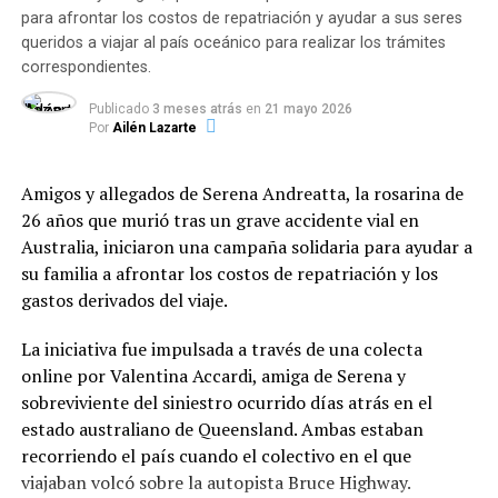
oficios (34,3%)
, las
actividades deportivas (22,8%)
,
para afrontar los costos de repatriación y ayudar a sus seres
Varias dotaciones de Bomberos tuvieron que desplegar
las
propuestas culturales (14,3%)
y otras acciones
queridos a viajar al país oceánico para realizar los trámites
un operativo contrarreloj para frenar el avance del
correspondientes.
comunitarias (28,6%).
fuego, el cual amenazaba con alcanzar algunas
Publicado
3 meses atrás
en
21 mayo 2026
estructuras edilicias y viviendas cercanas. Tras largas
Financiamiento, control e inversión
Por
Ailén Lazarte
horas de intenso combate contra las llamas, los
del Fondo Municipal
brigadistas lograron circunscribir el perímetro del
Amigos y allegados de Serena Andreatta, la rosarina de
siniestro, confirmando que las pérdidas materiales
La red se enmarca en la
Ordenanza N.º 12.937
26 años que murió tras un grave accidente vial en
afectaron principalmente a decenas de hectáreas de
(sancionada en 2024), la cual creó el
Fondo de
Australia, iniciaron una campaña solidaria para ayudar a
malezas y monte natural. Por su parte, el felino que
Asistencia Alimentaria
. Este programa se financia
su familia a afrontar los costos de repatriación y los
desencadenó el incidente logró huir del lugar apenas se
mediante una alícuota específica del Derecho de
gastos derivados del viaje.
iniciaron las primeras llamas, perdiéndose en la
Registro e Inspección (DREI) abonado por bancos y
espesura sin que pudiera registrarse su paradero actual.
entidades financieras.
La iniciativa fue impulsada a través de una colecta
online por Valentina Accardi, amiga de Serena y
Los fondos se destinan al abastecimiento de insumos,
sobreviviente del siniestro ocurrido días atrás en el
equipamiento de cocina y mejoras de infraestructura
estado australiano de Queensland. Ambas estaban
edilicia. Como contraparte, la norma contempla el
recorriendo el país cuando el colectivo en el que
Registro Municipal de Comedores y Merenderos
viajaban volcó sobre la autopista Bruce Highway.
Comunitarios
, que exige rendición de cuentas,