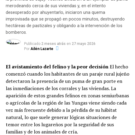
En conjunto, las entidades administraron
5.340.528
merodeando cerca de sus viviendas y, en el intento
raciones alimentarias en lo que va del año
,
desesperado por ahuyentarlo, iniciaron una quema
garantizando el derecho básico a la alimentación de
improvisada que se propagó en pocos minutos, destruyendo
niños, niñas, adolescentes y adultos de sectores
hectáreas de pastizales y obligando a la intervención de los
vulnerables.
bomberos.
Dinámica del servicio: Modalidades
Publicado
2 meses atrás
en
27 mayo 2026
Por
Ailén Lazarte
y horarios de mayor demanda
El avistamiento del felino y la peor decisión
El hecho
El informe evidencia que la atención se adaptó a los
comenzó cuando los habitantes de un paraje rural jujeño
hábitos de pospandemia: el
83% de las instituciones
detectaron la presencia de un puma de gran porte en
entrega viandas para llevar
, el
13,2% sostiene la
las inmediaciones de los corrales y las viviendas. La
atención presencial
en salón y el
3,7% distribuye
aparición de estos grandes felinos en zonas semiurbanas
módulos alimentarios
.
o agrícolas de la región de las Yungas viene siendo cada
Respecto a la distribución horaria de las raciones, la
vez más frecuente debido a la pérdida de su hábitat
mayor demanda se concentra durante el contraturno
natural, lo que suele generar lógicas situaciones de
escolar y laboral:
temor entre los lugareños por la seguridad de sus
familias y de los animales de cría.