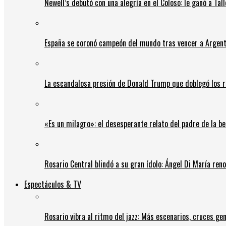
Newell’s debutó con una alegría en el Coloso: le ganó a Tal
España se coronó campeón del mundo tras vencer a Argent
La escandalosa presión de Donald Trump que doblegó los r
«Es un milagro»: el desesperante relato del padre de la b
Rosario Central blindó a su gran ídolo: Ángel Di María ren
Espectáculos & TV
Rosario vibra al ritmo del jazz: Más escenarios, cruces gen