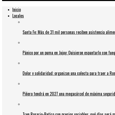
Inicio
Locales
Santa Fe: Más de 31 mil personas reciben asistencia alime
Pánico por un puma en Jujuy: Quisieron espantarlo con fue
Dolor y solidaridad: organizan una colecta para traer a Ros
Piñero tendrá en 2027 una megacárcel de máxima seguridad
Tren Rosario-Retiro con precios variables: qué días será m