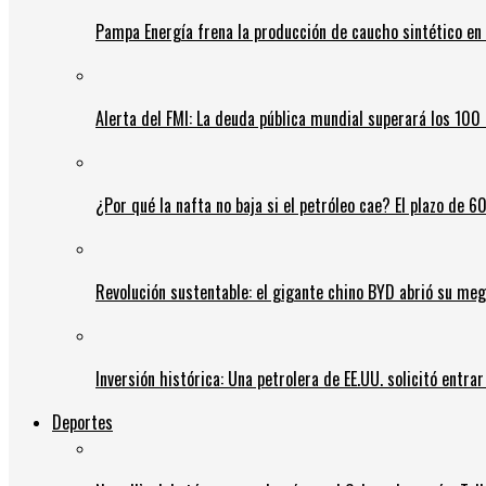
Pampa Energía frena la producción de caucho sintético en 
Alerta del FMI: La deuda pública mundial superará los 100 
¿Por qué la nafta no baja si el petróleo cae? El plazo de 
Revolución sustentable: el gigante chino BYD abrió su meg
Inversión histórica: Una petrolera de EE.UU. solicitó entr
Deportes