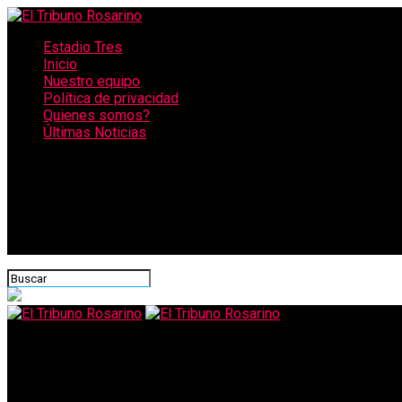
Estadio Tres
Inicio
Nuestro equipo
Política de privacidad
Quienes somos?
Últimas Noticias
CONECTATE CON NOSOTROS
El Tribuno Rosarino
Condenaron a Solange Funes por narcomenudeo: la hermana de Ala