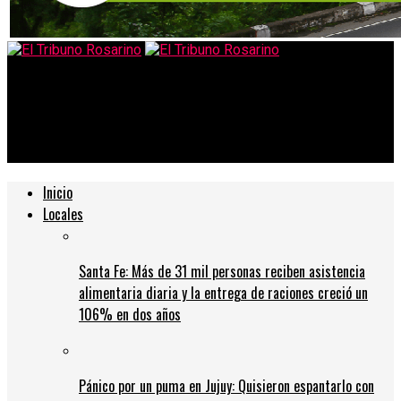
El Tribuno Rosarino
Coronavirus: con 13.477 nuevos casos, la Argentina desplazó a
México y es el octavo país con más contagios
Inicio
Locales
Santa Fe: Más de 31 mil personas reciben asistencia
alimentaria diaria y la entrega de raciones creció un
106% en dos años
Pánico por un puma en Jujuy: Quisieron espantarlo con