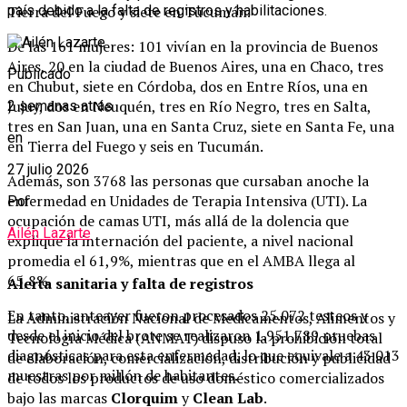
Tierra del Fuego y siete en Tucumán.
país debido a la falta de registros y habilitaciones.
De las 161 mujeres: 101 vivían en la provincia de Buenos
Aires, 20 en la ciudad de Buenos Aires, una en Chaco, tres
Publicado
en Chubut, siete en Córdoba, dos en Entre Ríos, una en
Jujuy, dos en Neuquén, tres en Río Negro, tres en Salta,
2 semanas atrás
tres en San Juan, una en Santa Cruz, siete en Santa Fe, una
en
en Tierra del Fuego y seis en Tucumán.
27 julio 2026
Además, son 3768 las personas que cursaban anoche la
enfermedad en Unidades de Terapia Intensiva (UTI). La
Por
ocupación de camas UTI, más allá de la dolencia que
Ailén Lazarte
explique la internación del paciente, a nivel nacional
promedia el 61,9%, mientras que en el AMBA llega al
65,8%.
Alerta sanitaria y falta de registros
En tanto, anteayer fueron procesados 25.072 testeos y
La Administración Nacional de Medicamentos, Alimentos y
desde el inicio del brote se realizaron 1.951.789 pruebas
Tecnología Médica (ANMAT) dispuso la prohibición total
diagnósticas para esta enfermedad, lo que equivale a 43.013
de elaboración, comercialización, distribución y publicidad
muestras por millón de habitantes.
de todos los productos de uso doméstico comercializados
bajo las marcas
Clorquim
y
Clean Lab
.