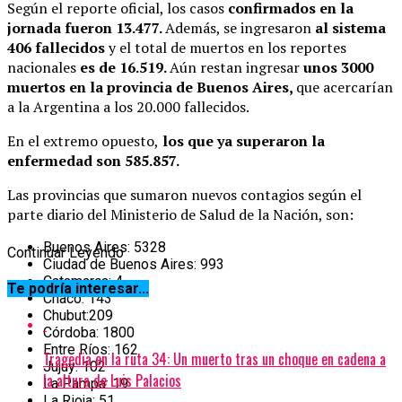
Según el reporte oficial, los casos
confirmados en la
jornada fueron 13.477.
Además, se ingresaron
al sistema
406 fallecidos
y el total de muertos en los reportes
nacionales
es de 16.519.
Aún restan ingresar
unos 3000
muertos en la provincia de Buenos Aires,
que acercarían
a la Argentina a los 20.000 fallecidos.
En el extremo opuesto,
los que ya superaron la
enfermedad son 585.857.
Las provincias que sumaron nuevos contagios según el
parte diario del Ministerio de Salud de la Nación, son:
Buenos Aires: 5328
Continuar Leyendo
Ciudad de Buenos Aires: 993
Catamarca: 4
Te podría interesar...
Chaco: 143
Chubut:209
Córdoba: 1800
Entre Ríos: 162
Tragedia en la ruta 34: Un muerto tras un choque en cadena a
Jujuy: 102
la altura de Luis Palacios
La Pampa: 19
La Rioja: 51