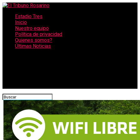
Estadio Tres
Inicio
Nuestro equipo
Política de privacidad
Quienes somos?
Últimas Noticias
CONECTATE CON NOSOTROS