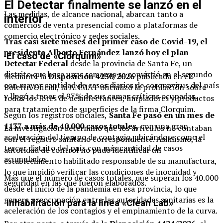
El Detectar finalmente se lanzó en el
Las medidas, de alcance nacional, abarcan tanto a
interior
comercios de venta presencial como a plataformas de
comercio electrónico y redes sociales.
Tras casi siete meses del primer caso de Covid-19, el
presidente Alberto Fernández lanzó hoy el plan
El caso de «Clorquim»
Detectar Federal
desde la provincia de Santa Fe, un
distrito que hace unas semanas se convirtió en el segundo
Mediante la
Disposición 4250/2026
publicada en el
con mayor cantidad de casos diarios de coronavirus del país
Boletín Oficial, la ANMAT oficializó la prohibición sobre
y llegó a tener el 97% de sus camas críticas ocupadas.
todos los lotes de desinfectantes, limpiadores y productos
para tratamiento de superficies de la firma Clorquim.
Según los registros oficiales,
Santa Fe pasó en un mes de
1137 a más de 40.000 casos totales
, con una gran
La investigación determinó que los artículos no contaban
aceleración del tiempo de contagio, ubicándose como el
con el registro sanitario correspondiente. Asimismo, la
tercer distrito del país con más cantidad de casos
autoridad de control no pudo identificar un
acumulados.
establecimiento habilitado responsable de su manufactura,
lo que impidió verificar las condiciones de inocuidad y
Más que el número de casos totales, que superan los 40.000
seguridad en las que fueron elaborados.
desde el inicio de la pandemia en esa provincia, lo que
genera preocupación entre las autoridades sanitarias es la
Inhabilitación para la línea «Clean Lab»
aceleración de los contagios y el empinamiento de la curva.