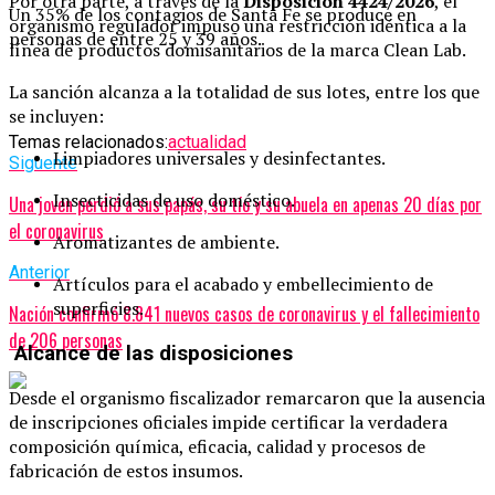
Por otra parte, a través de la
Disposición 4424/2026
, el
Un 35% de los contagios de Santa Fe se produce en
organismo regulador impuso una restricción idéntica a la
personas de entre 25 y 39 años.
línea de productos domisanitarios de la marca Clean Lab.
La sanción alcanza a la totalidad de sus lotes, entre los que
se incluyen:
Temas relacionados:
actualidad
Limpiadores universales y desinfectantes.
Siguente
Insecticidas de uso doméstico.
Una joven perdió a sus papás, su tío y su abuela en apenas 20 días por
el coronavirus
Aromatizantes de ambiente.
Anterior
Artículos para el acabado y embellecimiento de
superficies.
Nación confirmó 8.841 nuevos casos de coronavirus y el fallecimiento
de 206 personas
Alcance de las disposiciones
Desde el organismo fiscalizador remarcaron que la ausencia
de inscripciones oficiales impide certificar la verdadera
composición química, eficacia, calidad y procesos de
fabricación de estos insumos.