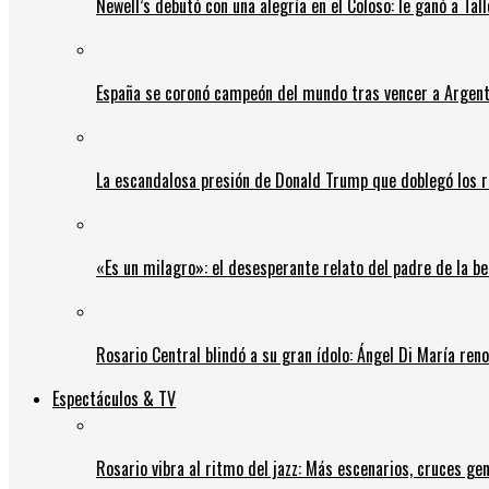
Newell’s debutó con una alegría en el Coloso: le ganó a Tal
España se coronó campeón del mundo tras vencer a Argent
La escandalosa presión de Donald Trump que doblegó los r
«Es un milagro»: el desesperante relato del padre de la b
Rosario Central blindó a su gran ídolo: Ángel Di María ren
Espectáculos & TV
Rosario vibra al ritmo del jazz: Más escenarios, cruces gen