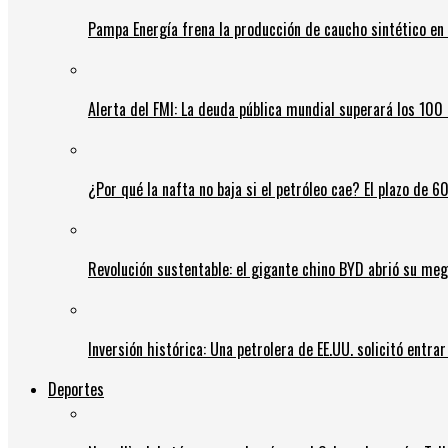
Pampa Energía frena la producción de caucho sintético en 
Alerta del FMI: La deuda pública mundial superará los 100 
¿Por qué la nafta no baja si el petróleo cae? El plazo de 
Revolución sustentable: el gigante chino BYD abrió su meg
Inversión histórica: Una petrolera de EE.UU. solicitó entr
Deportes