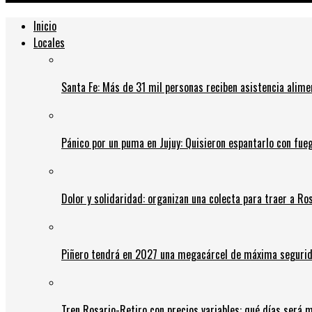
Inicio
Locales
Santa Fe: Más de 31 mil personas reciben asistencia alime
Pánico por un puma en Jujuy: Quisieron espantarlo con fue
Dolor y solidaridad: organizan una colecta para traer a Ros
Piñero tendrá en 2027 una megacárcel de máxima seguridad
Tren Rosario-Retiro con precios variables: qué días será m