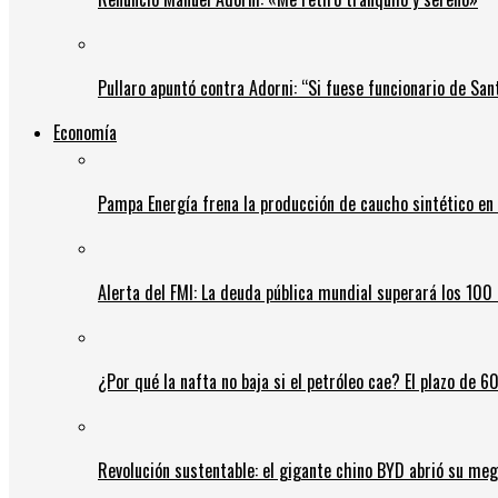
Pullaro apuntó contra Adorni: “Si fuese funcionario de Sant
Economía
Pampa Energía frena la producción de caucho sintético en 
Alerta del FMI: La deuda pública mundial superará los 100 
¿Por qué la nafta no baja si el petróleo cae? El plazo de 
Revolución sustentable: el gigante chino BYD abrió su meg