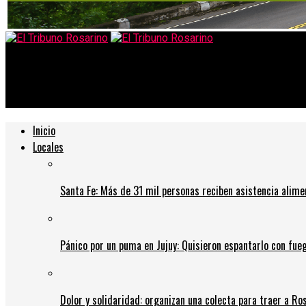
El Tribuno Rosarino
Coronavirus: La Municipalidad actualiza la situación epidemiológ
Inicio
Locales
Santa Fe: Más de 31 mil personas reciben asistencia alime
Pánico por un puma en Jujuy: Quisieron espantarlo con fue
Dolor y solidaridad: organizan una colecta para traer a Ros