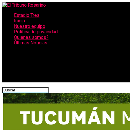
Estadio Tres
Inicio
Nuestro equipo
Política de privacidad
Quienes somos?
Últimas Noticias
CONECTATE CON NOSOTROS