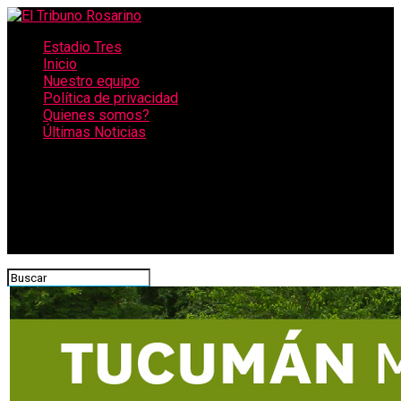
Estadio Tres
Inicio
Nuestro equipo
Política de privacidad
Quienes somos?
Últimas Noticias
CONECTATE CON NOSOTROS