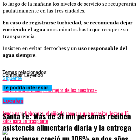
lo largo de la mañana los niveles de servicio se recuperarán
paulatinamente en las tres ciudades.
En caso de registrarse turbiedad, se recomienda dejar
corriendo el agua
unos minutos hasta que recupere su
transparencia.
Insisten en evitar derroches y un
uso responsable del
agua siempre
.
Temas relacionados:
Continuar Leyendo
Siguente
Te podría interesar...
Murió Hermes Binner, «el mejor de los nuestros»
Locales
Anterior
Ayuda para Nehemías, el niño de zona sur que necesita llegar a 15
Santa Fe: Más de 31 mil personas reciben
kilos para un trasplante
asistencia alimentaria diaria y la entrega
de raciones creció un 106% en dos años