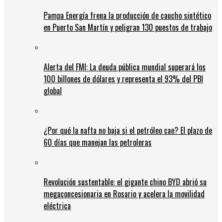
Pampa Energía frena la producción de caucho sintético
en Puerto San Martín y peligran 130 puestos de trabajo
Alerta del FMI: La deuda pública mundial superará los
100 billones de dólares y representa el 93% del PBI
global
¿Por qué la nafta no baja si el petróleo cae? El plazo de
60 días que manejan las petroleras
Revolución sustentable: el gigante chino BYD abrió su
megaconcesionaria en Rosario y acelera la movilidad
eléctrica