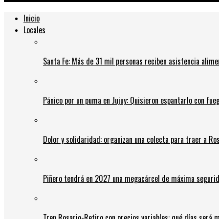
Inicio
Locales
Santa Fe: Más de 31 mil personas reciben asistencia alime
Pánico por un puma en Jujuy: Quisieron espantarlo con fue
Dolor y solidaridad: organizan una colecta para traer a Ros
Piñero tendrá en 2027 una megacárcel de máxima seguridad
Tren Rosario-Retiro con precios variables: qué días será m