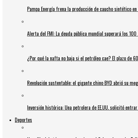
Pampa Energía frena la producción de caucho sintético en 
Alerta del FMI: La deuda pública mundial superará los 100 
¿Por qué la nafta no baja si el petróleo cae? El plazo de 
Revolución sustentable: el gigante chino BYD abrió su meg
Inversión histórica: Una petrolera de EE.UU. solicitó entr
Deportes