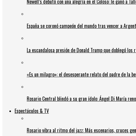
Newell’s debutó con una alegría en el Coloso: le ganó a Tal
España se coronó campeón del mundo tras vencer a Argent
La escandalosa presión de Donald Trump que doblegó los r
«Es un milagro»: el desesperante relato del padre de la b
Rosario Central blindó a su gran ídolo: Ángel Di María ren
Espectáculos & TV
Rosario vibra al ritmo del jazz: Más escenarios, cruces gen