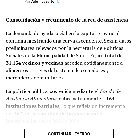
Por
Ailén Lazarte
mismas a las islas, para colaborar con las victimas.
Este miércoles el municipio de la ciudad entrerriana de
Consolidación y crecimiento de la red de asistencia
Victoria anunció que prohibía la navegación en las islas,
La demanda de ayuda social en la capital provincial
alegando un incremento de casos de coronavirus en la
continúa mostrando una curva ascendente. Según datos
zona, y Santa Fe analiza tomar la misma medida.
preliminares relevados por la Secretaría de Políticas
Sociales de la Municipalidad de Santa Fe, un total de
31.134 vecinos y vecinas
acceden cotidianamente a
alimentos a través del sistema de comedores y
TEMAS RELACIONADOS:
ACTUALIDAD
merenderos comunitarios.
SIGUENTE
Coronavirus: nuevo récord de casos en Rosario y Santa
La política pública, sostenida mediante el
Fondo de
Fe con números que inquietan
Asistencia Alimentaria
, cubre actualmente a
164
instituciones barriales
, lo que refleja un incremento
ANTERIOR
Desde la medianoche vuelve el paro colectivos
del
36% en la cantidad de organizaciones
incorporadas
entre 2024 y 2026.
Este salto territorial vino acompañado de un aumento
CONTINUAR LEYENDO