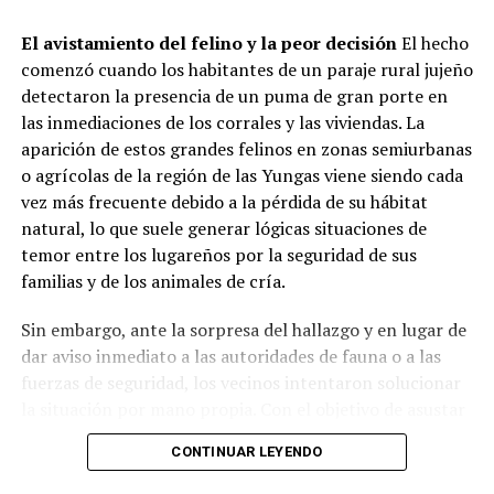
y horarios de mayor demanda
El avistamiento del felino y la peor decisión
El hecho
El informe evidencia que la atención se adaptó a los
comenzó cuando los habitantes de un paraje rural jujeño
hábitos de pospandemia: el
83% de las instituciones
detectaron la presencia de un puma de gran porte en
entrega viandas para llevar
, el
13,2% sostiene la
las inmediaciones de los corrales y las viviendas. La
atención presencial
en salón y el
3,7% distribuye
aparición de estos grandes felinos en zonas semiurbanas
módulos alimentarios
.
o agrícolas de la región de las Yungas viene siendo cada
Respecto a la distribución horaria de las raciones, la
vez más frecuente debido a la pérdida de su hábitat
mayor demanda se concentra durante el contraturno
natural, lo que suele generar lógicas situaciones de
escolar y laboral:
temor entre los lugareños por la seguridad de sus
familias y de los animales de cría.
Meriendas:
42,5% del total de prestaciones.
Sin embargo, ante la sorpresa del hallazgo y en lugar de
dar aviso inmediato a las autoridades de fauna o a las
Cenas:
33,3%.
fuerzas de seguridad, los vecinos intentaron solucionar
la situación por mano propia. Con el objetivo de asustar
Almuerzos:
18,4%.
al animal para que regresara hacia el monte, decidieron
CONTINUAR LEYENDO
encender fogatas de manera precaria y arrojar ramas
Desayunos:
3,5%.
encendidas hacia los pastizales secos que rodeaban la