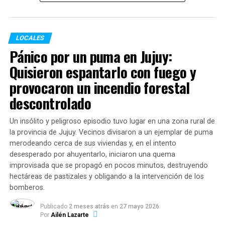
exponencial en las prestaciones:
Comedores (almuerzo y cena):
Pasaron de
LOCALES
1.192.409 raciones en 2024 a
2.457.024 en 2026
,
Pánico por un puma en Jujuy:
lo que representa un incremento del
106%
.
Quisieron espantarlo con fuego y
Copas de leche (desayuno y merienda):
provocaron un incendio forestal
Crecieron de 1.445.270 raciones a
2.883.504 en
descontrolado
2026
(suba del
99%
).
Un insólito y peligroso episodio tuvo lugar en una zona rural de
la provincia de Jujuy. Vecinos divisaron a un ejemplar de puma
En conjunto, las entidades administraron
5.340.528
merodeando cerca de sus viviendas y, en el intento
raciones alimentarias en lo que va del año
,
desesperado por ahuyentarlo, iniciaron una quema
garantizando el derecho básico a la alimentación de
improvisada que se propagó en pocos minutos, destruyendo
niños, niñas, adolescentes y adultos de sectores
hectáreas de pastizales y obligando a la intervención de los
vulnerables.
bomberos.
Dinámica del servicio: Modalidades
Publicado
2 meses atrás
en
27 mayo 2026
Por
Ailén Lazarte