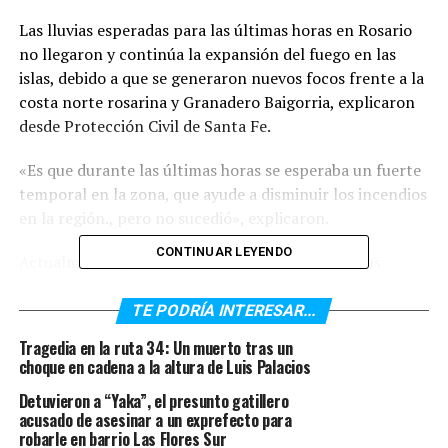
Las lluvias esperadas para las últimas horas en Rosario
no llegaron y continúa la expansión del fuego en las
islas, debido a que se generaron nuevos focos frente a la
costa norte rosarina y Granadero Baigorria, explicaron
desde Protección Civil de Santa Fe.
«Es que durante las últimas horas se esperaba un fuerte
temporal en la zona, que ayude a disminuir los incendios
en la región., pero no sucedió», explicaron.
CONTINUAR LEYENDO
Actualmente, ya son más de 100.000 las hectáreas
quemadas frente a Rosario, donde el humo se hace
irrespirable por la polución ocasionada en los campos
TE PODRÍA INTERESAR...
incendiados, algo que perjudica a todos los ciudadanos.
Tragedia en la ruta 34: Un muerto tras un
choque en cadena a la altura de Luis Palacios
A su vez, especialistas de la Universidad Nacional de
Detuvieron a “Yaka”, el presunto gatillero
Rosario (UNR) advirtieron, días atrás, que el humo en el
acusado de asesinar a un exprefecto para
aire dificulta la salud de aquellos que padezcan Covid-19
robarle en barrio Las Flores Sur