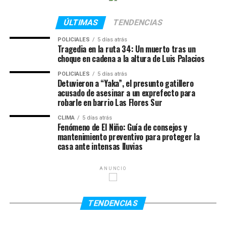
transferencias monetarias para absorber el impacto del
Además, desde redes sociales también pidieron
aumento en los precios de los alimentos.
colaboración para conseguir alojamiento en Townsville
ÚLTIMAS
TENDENCIAS
para los familiares de Serena mientras permanezcan en
POLICIALES
5 días atrás
el país oceánico realizando las gestiones
Tragedia en la ruta 34: Un muerto tras un
correspondientes.
choque en cadena a la altura de Luis Palacios
POLICIALES
5 días atrás
El accidente ocurrió el jueves pasado por la noche,
Detuvieron a “Yaka”, el presunto gatillero
cuando un micro turístico que trasladaba a más de 30
acusado de asesinar a un exprefecto para
pasajeros chocó contra otro vehículo y terminó
robarle en barrio Las Flores Sur
volcando en una ruta del noreste australiano. Las
CLIMA
5 días atrás
autoridades locales calificaron la escena como
Fenómeno de El Niño: Guía de consejos y
mantenimiento preventivo para proteger la
“catastrófica” y confirmaron que hubo varios heridos
casa ante intensas lluvias
además de la víctima fatal argentina.
Serena había sido trasladada con vida a un centro
ANUNCIO
médico luego del impacto, pero falleció poco después
debido a la gravedad de las lesiones sufridas. Su amiga
TENDENCIAS
Valentina continúa internada bajo observación médica y
evoluciona favorablemente.