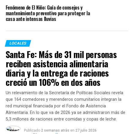
y otras enfermedades respiratorias.
Fenómeno de El Niño: Guía de consejos y
mantenimiento preventivo para proteger la
Durante la última semana se desataron focos intensos
casa ante intensas lluvias
en la zona de la Boca de la Milonga y el Paso Destilería,
donde se desarrolla la actividad ganadera.
Además, el avance del fuego llegó a terrenos donde
LOCALES
viven familias isleñas, arrasando con sus ranchos y
Santa Fe: Más de 31 mil personas
estructuras, y ante esto, kayakistas rosarinos se
reciben asistencia alimentaria
autoconvocaron para combatir el fuego con baldes de
diaria y la entrega de raciones
agua.
creció un 106% en dos años
Finalizada la actividad, los ambientalistas que reclaman
una ley que proteja los humedales, resolvieron retomar
Un relevamiento de la Secretaría de Políticas Sociales revela
el corte del puente Rosario-Victoria durante algunas
que 164 comedores y merenderos comunitarios integran la
horas, donde realizaron una asamblea abierta durante la
red municipal financiada por el Fondo de Asistencia
protesta.
Alimentaria. En lo que va de 2026 ya se administraron más de
5,3 millones de raciones entre comidas y copas de leche.
De esta forma, desde la Multisectorial de Humedales
Publicado
2 semanas atrás
en
27 julio 2026
continúa la recolección de donaciones y traslado de las