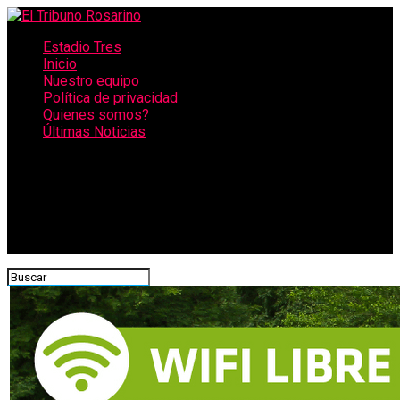
Estadio Tres
Inicio
Nuestro equipo
Política de privacidad
Quienes somos?
Últimas Noticias
CONECTATE CON NOSOTROS