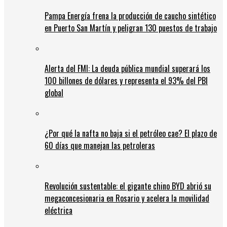
Pampa Energía frena la producción de caucho sintético
en Puerto San Martín y peligran 130 puestos de trabajo
Alerta del FMI: La deuda pública mundial superará los
100 billones de dólares y representa el 93% del PBI
global
¿Por qué la nafta no baja si el petróleo cae? El plazo de
60 días que manejan las petroleras
Revolución sustentable: el gigante chino BYD abrió su
megaconcesionaria en Rosario y acelera la movilidad
eléctrica