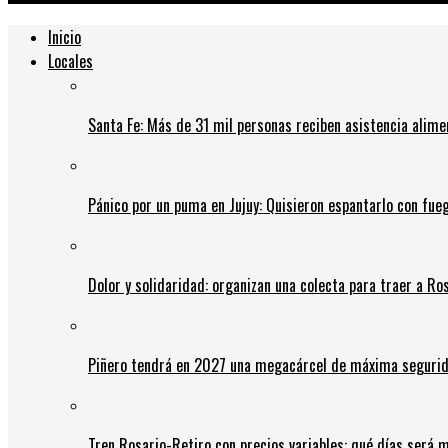
Inicio
Locales
Santa Fe: Más de 31 mil personas reciben asistencia alime
Pánico por un puma en Jujuy: Quisieron espantarlo con fue
Dolor y solidaridad: organizan una colecta para traer a Ros
Piñero tendrá en 2027 una megacárcel de máxima seguridad
Tren Rosario-Retiro con precios variables: qué días será m