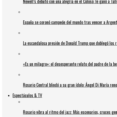
Newell’s debutó con una alegría en el Coloso: le ganó a Tal
España se coronó campeón del mundo tras vencer a Argent
La escandalosa presión de Donald Trump que doblegó los r
«Es un milagro»: el desesperante relato del padre de la b
Rosario Central blindó a su gran ídolo: Ángel Di María ren
Espectáculos & TV
Rosario vibra al ritmo del jazz: Más escenarios, cruces gen