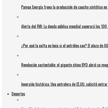
Pampa Energía frena la producción de caucho sintético en 
Alerta del FMI: La deuda pública mundial superará los 100 
¿Por qué la nafta no baja si el petróleo cae? El plazo de 
Revolución sustentable: el gigante chino BYD abrió su meg
Inversión histórica: Una petrolera de EE.UU. solicitó entr
Deportes