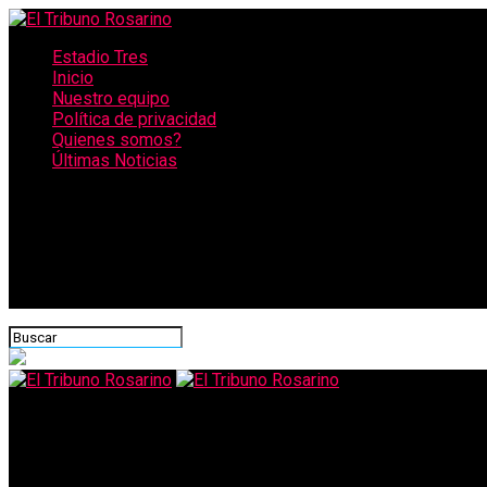
Estadio Tres
Inicio
Nuestro equipo
Política de privacidad
Quienes somos?
Últimas Noticias
CONECTATE CON NOSOTROS
El Tribuno Rosarino
Después de un incendio y cuatro años de trabajo, Wheelwright r