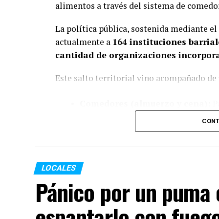
alimentos a través del sistema de comedo
La política pública, sostenida mediante el
actualmente a
164 instituciones barrial
cantidad de organizaciones incorpor
Este salto territorial vino acompañado de
Comedores (almuerzo y cena):
Pa
en 2026
, lo que representa un inc
CONT
Copas de leche (desayuno y mer
2.883.504 en 2026
(suba del
99%
).
LOCALES
Pánico por un puma e
En conjunto, las entidades administraron
del año
, garantizando el derecho básico a
espantarlo con fueg
adultos de sectores vulnerables.