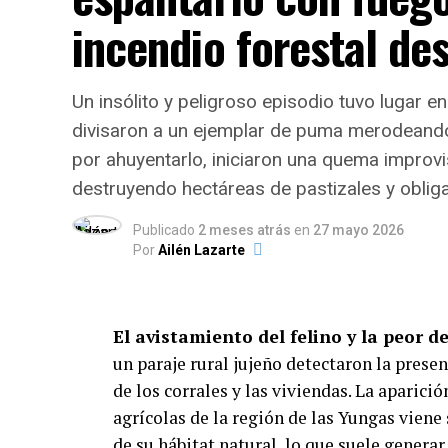
incendio forestal de
Dinámica del servicio: Modal
El informe evidencia que la atención se a
Un insólito y peligroso episodio tuvo lugar en
instituciones entrega viandas para ll
divisaron a un ejemplar de puma merodeando 
en salón y el
3,7% distribuye módulos a
por ahuyentarlo, iniciaron una quema impro
Respecto a la distribución horaria de las 
destruyendo hectáreas de pastizales y oblig
contraturno escolar y laboral:
Publicado
2 meses atrás
en
27 mayo 2026
Por
Ailén Lazarte
Meriendas:
42,5% del total de pres
Cenas:
33,3%.
El avistamiento del felino y la peor d
un paraje rural jujeño detectaron la pres
Almuerzos:
18,4%.
de los corrales y las viviendas. La aparic
agrícolas de la región de las Yungas viene
Desayunos:
3,5%.
de su hábitat natural, lo que suele genera