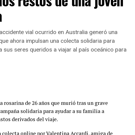
los restos de una joven
e, la norma contempla el
Registro Municipal de
bate contra las llamas, los brigadistas lograron
a
ue exige rendición de cuentas, acreditación de
confirmando que las pérdidas materiales afectaron
ios periódicos.
alezas y monte natural. Por su parte, el felino que
gar apenas se iniciaron las primeras llamas,
n municipal exclusiva para compra de alimentos
ccidente vial ocurrido en Australia generó una
 registrarse su paradero actual.
025
, mientras que durante
2026 el municipio
que ahora impulsan una colecta solidaria para
ferencias monetarias para absorber el impacto del
a sus seres queridos a viajar al país oceánico para
a rosarina de 26 años que murió tras un grave
 campaña solidaria para ayudar a su familia a
astos derivados del viaje.
a colecta online por Valentina Accardi, amiga de