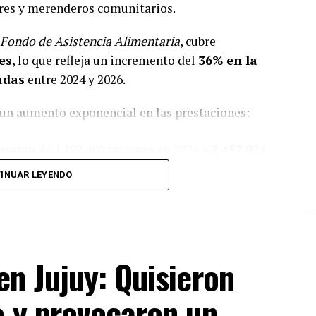
res y merenderos comunitarios.
Fondo de Asistencia Alimentaria
, cubre
es
, lo que refleja un incremento del
36% en la
adas
entre 2024 y 2026.
 un aumento exponencial en las prestaciones:
saron de 1.192.409 raciones en 2024 a
2.457.024
remento del
106%
.
INUAR LEYENDO
ienda):
Crecieron de 1.445.270 raciones a
n Jujuy: Quisieron
5.340.528 raciones alimentarias en lo que va
 la alimentación de niños, niñas, adolescentes y
o y provocaron un