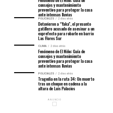
Fenómeno de El Niño: Guía de
consejos y mantenimiento
preventivo para proteger la casa
ante intensas lluvias
POLICIALES
2 días atrás
Detuvieron a “Yaka”, el presunto
gatillero acusado de asesinar a un
exprefecto para robarle en barrio
Las Flores Sur
CLIMA
2 días atrás
Fenómeno de El Niño: Guía de
consejos y mantenimiento
preventivo para proteger la casa
ante intensas lluvias
POLICIALES
2 días atrás
Tragedia en la ruta 34: Un muerto
tras un choque en cadena a la
altura de Luis Palacios
ANUNCIO