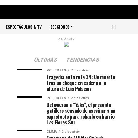
ESPECTÁCULOS & TV
SECCIONES
ANUNCIO
ÚLTIMAS
TENDENCIAS
POLICIALES
2 días atrás
Tragedia en la ruta 34: Un muerto
tras un choque en cadena a la
altura de Luis Palacios
POLICIALES
2 días atrás
Detuvieron a “Yaka”, el presunto
gatillero acusado de asesinar a un
exprefecto para robarle en barrio
Las Flores Sur
CLIMA
2 días atrás