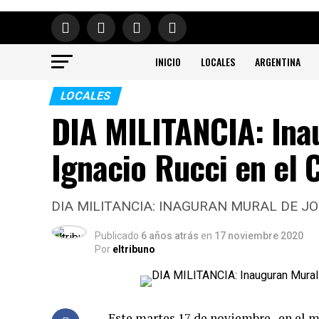
INICIO
LOCALES
ARGENTINA
LOCALES
DIA MILITANCIA: Ina
Ignacio Rucci en el 
DIA MILITANCIA: INAGURAN MURAL DE JO
Publicado
6 años atrás
en
17 noviembre 2020
Por
eltribuno
Este martes 17 de noviembre , en el m