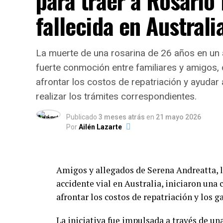
para traer a Rosario 
infraestructura edilicia. Como contrapart
cercanas. Tras largas horas de intenso com
fallecida en Australi
Comedores y Merenderos Comunitarios
, q
circunscribir el perímetro del siniestro, 
nómina de beneficiarios y controles edilic
principalmente a decenas de hectáreas de m
desencadenó el incidente logró huir del lu
En términos presupuestarios, la inversió
La muerte de una rosarina de 26 años en un a
perdiéndose en la espesura sin que pudiera
había aumentado un
82% entre 2024 y 2
fuerte conmoción entre familiares y amigos, 
incrementó un 30% adicional
las trans
afrontar los costos de repatriación y ayudar 
aumento en los precios de los alimentos.
realizar los trámites correspondientes.
Publicado
3 meses atrás
en
21 mayo 2026
Por
Ailén Lazarte
Amigos y allegados de Serena Andreatta, l
accidente vial en Australia, iniciaron una
afrontar los costos de repatriación y los g
La iniciativa fue impulsada a través de un