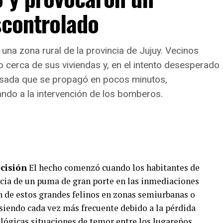
scontrolado
idades y horarios de mayor demanda
daptó a los hábitos de pospandemia: el
83% de las
 una zona rural de la provincia de Jujuy. Vecinos
evar
, el
13,2% sostiene la atención presencial
cerca de sus viviendas y, en el intento desesperado
limentarios
.
visada que se propagó en pocos minutos,
raciones, la mayor demanda se concentra durante el
ando a la intervención de los bomberos.
taciones.
ecisión
El hecho comenzó cuando los habitantes de
encia de un puma de gran porte en las inmediaciones
ión de estos grandes felinos en zonas semiurbanas o
 siendo cada vez más frecuente debido a la pérdida
r lógicas situaciones de temor entre los lugareños