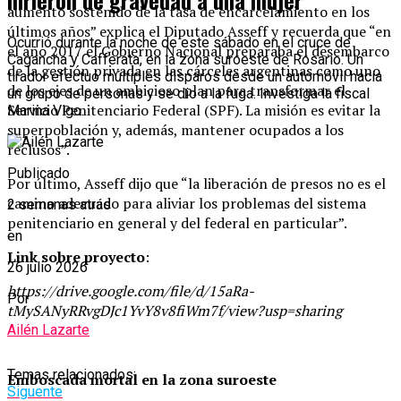
hirieron de gravedad a una mujer
aumento sostenido de la tasa de encarcelamiento en los
últimos años” explica el Diputado Asseff y recuerda que “en
Ocurrió durante la noche de este sábado en el cruce de
el año 2017 el Gobierno Nacional preparaba el desembarco
Cagancha y Cafferata, en la zona suroeste de Rosario. Un
de la gestión privada en las cárceles argentinas como uno
tirador efectuó múltiples disparos desde un automóvil hacia
de los ejes de un ambicioso plan para transformar el
un grupo de personas y se dio a la fuga. Investiga la fiscal
Servicio Penitenciario Federal (SPF). La misión es evitar la
Marina Vigo.
superpoblación y, además, mantener ocupados a los
reclusos”.
Publicado
Por último, Asseff dijo que “la liberación de presos no es el
camino adecuado para aliviar los problemas del sistema
2 semanas atrás
penitenciario en general y del federal en particular”.
en
Link sobre proyecto
:
26 julio 2026
https://drive.google.com/file/d/15aRa-
Por
tMySANyRRvgDJc1YvY8v8fiWm7f/view?usp=sharing
Ailén Lazarte
Temas relacionados:
Emboscada mortal en la zona suroeste
Siguente