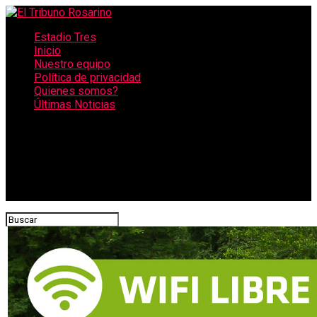
Estadio Tres
Inicio
Nuestro equipo
Política de privacidad
Quienes somos?
Últimas Noticias
CONECTATE CON NOSOTROS