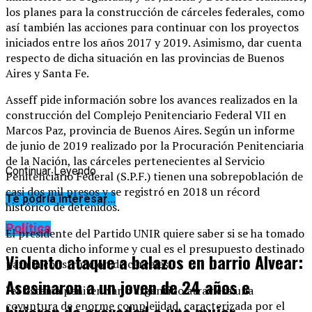
los planes para la construcción de cárceles federales, como
así también las acciones para continuar con los proyectos
iniciados entre los años 2017 y 2019. Asimismo, dar cuenta
respecto de dicha situación en las provincias de Buenos
Aires y Santa Fe.
Asseff pide información sobre los avances realizados en la
construcción del Complejo Penitenciario Federal VII en
Marcos Paz, provincia de Buenos Aires. Según un informe
de junio de 2019 realizado por la Procuración Penitenciaria
de la Nación, las cárceles pertenecientes al Servicio
Continuar Leyendo
Penitenciario Federal (S.P.F.) tienen una sobrepoblación de
casi dos mil presos y se registró en 2018 un récord
Te podría interesar...
histórico de detenidos.
Política
El presidente del Partido UNIR quiere saber si se ha tomado
en cuenta dicho informe y cual es el presupuesto destinado
Violento ataque a balazos en barrio Alvear:
para la construcción de cárceles.
Asesinaron a un joven de 24 años e
“el sistema penitenciario argentino atraviesa una
coyuntura de enorme complejidad, caracterizada por el