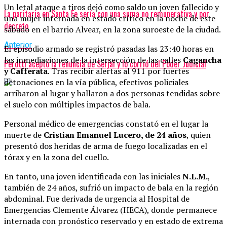
Un letal ataque a tiros dejó como saldo un joven fallecido y
La paritaria en Santa Fe sería con una suma no remunerativa y por
una mujer internada en estado crítico en la noche de este
decreto
sábado en el barrio Alvear, en la zona suroeste de la ciudad.
Anterior
El episodio armado se registró pasadas las 23:40 horas en
las inmediaciones de la intersección de las calles
Cagancha
Perotti aceptó la renuncia de Serjal y lo corrió del Poder Judicial
y Cafferata
. Tras recibir alertas al 911 por fuertes
detonaciones en la vía pública, efectivos policiales
arribaron al lugar y hallaron a dos personas tendidas sobre
el suelo con múltiples impactos de bala.
Personal médico de emergencias constató en el lugar la
muerte de
Cristian Emanuel Lucero, de 24 años
, quien
presentó dos heridas de arma de fuego localizadas en el
tórax y en la zona del cuello.
En tanto, una joven identificada con las iniciales
N.L.M.
,
también de 24 años, sufrió un impacto de bala en la región
abdominal. Fue derivada de urgencia al Hospital de
Emergencias Clemente Álvarez (HECA), donde permanece
internada con pronóstico reservado y en estado de extrema