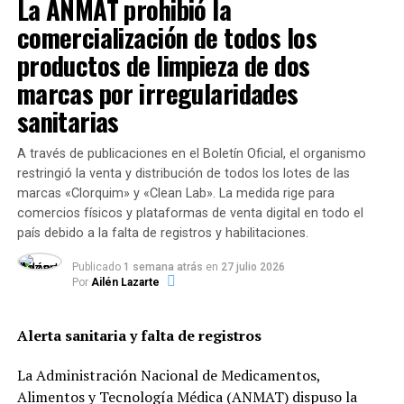
La ANMAT prohibió la
comercialización de todos los
productos de limpieza de dos
marcas por irregularidades
sanitarias
A través de publicaciones en el Boletín Oficial, el organismo
restringió la venta y distribución de todos los lotes de las
“El Municipio en particular y la sociedad en general
marcas «Clorquim» y «Clean Lab». La medida rige para
agradecen este tipo de acciones, que van más allá de los
comercios físicos y plataformas de venta digital en todo el
gestos. Este tipo de políticas demuestran que la toma de
país debido a la falta de registros y habilitaciones.
conciencia sobre la enfermedad y la solidaridad deben ir
de la mano para sortear la pandemia de la mejor manera
Publicado
1 semana atrás
en
27 julio 2026
posible”, sostuvo Adrián Playa tras el encuentro.
Por
Ailén Lazarte
Alerta sanitaria y falta de registros
La Administración Nacional de Medicamentos,
TEMAS RELACIONADOS:
Alimentos y Tecnología Médica (ANMAT) dispuso la
SIGUENTE