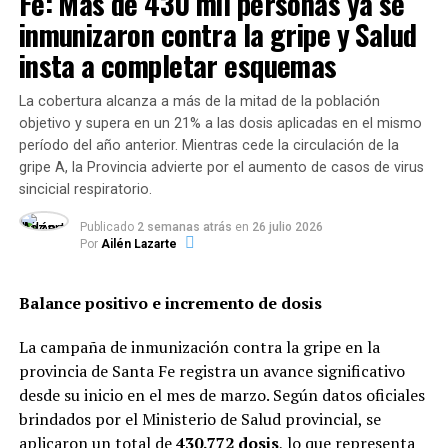
Fe: Más de 430 mil personas ya se
Asimismo, la autoridad de control no pudo identificar
inmunizaron contra la gripe y Salud
un establecimiento habilitado responsable de su
insta a completar esquemas
manufactura, lo que impidió verificar las condiciones de
inocuidad y seguridad en las que fueron elaborados.
La cobertura alcanza a más de la mitad de la población
Inhabilitación para la línea «Clean
objetivo y supera en un 21% a las dosis aplicadas en el mismo
período del año anterior. Mientras cede la circulación de la
Lab»
gripe A, la Provincia advierte por el aumento de casos de virus
sincicial respiratorio.
Por otra parte, a través de la
Disposición 4424/2026
, el
organismo regulador impuso una restricción idéntica a
Publicado
2 semanas atrás
en
26 julio 2026
Por
Ailén Lazarte
la línea de productos domisanitarios de la marca Clean
Lab.
Balance positivo e incremento de dosis
La sanción alcanza a la totalidad de sus lotes, entre los
que se incluyen:
La campaña de inmunización contra la gripe en la
provincia de Santa Fe registra un avance significativo
Limpiadores universales y desinfectantes.
desde su inicio en el mes de marzo. Según datos oficiales
brindados por el Ministerio de Salud provincial, se
aplicaron un total de
430.772 dosis
, lo que representa