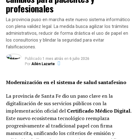
competentes.
centros de salud,
profesionales
hospitales y operativos
La provincia puso en marcha este nuevo sistema informático
territoriales desplegados
con plena validez legal. La medida busca agilizar los trámites
en toda la provincia”.
administrativos, reducir de forma drástica el uso de papel en
los consultorios y blindar la seguridad para evitar
falsificaciones.
Desglose de dosis aplicadas por
Publicado
1 mes atrás
en
6 julio 2026
Por
Ailén Lazarte
grupo de riesgo
El reporte oficial detalló la distribución del esquema de
Modernización en el sistema de salud santafesino
inmunización hasta la fecha:
La provincia de Santa Fe dio un paso clave en la
Personas de 2 a 64 años con factores de
digitalización de sus servicios públicos con la
riesgo:
154.071 dosis.
implementación oficial del
Certificado Médico Digital
.
Este nuevo ecosistema tecnológico reemplaza
progresivamente al tradicional papel con firma
Mayores de 65 años:
140.935 dosis.
manuscrita, unificando los criterios de emisión y