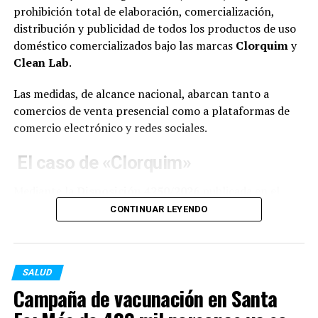
Un médico con coronavirus fue internado en el Hospital
prohibición total de elaboración, comercialización,
Eva Perón
distribución y publicidad de todos los productos de uso
doméstico comercializados bajo las marcas
Clorquim
y
ANTERIOR
Clean Lab
.
Coronavirus: confirmaron 16 nuevas muertes y suman
1.453 las víctimas en la Argentina
Las medidas, de alcance nacional, abarcan tanto a
comercios de venta presencial como a plataformas de
comercio electrónico y redes sociales.
El caso de «Clorquim»
Mediante la
Disposición 4250/2026
publicada en el
Boletín Oficial, la ANMAT oficializó la prohibición sobre
CONTINUAR LEYENDO
todos los lotes de desinfectantes, limpiadores y
productos para tratamiento de superficies de la firma
Clorquim.
SALUD
La investigación determinó que los artículos no
Campaña de vacunación en Santa
contaban con el registro sanitario correspondiente.