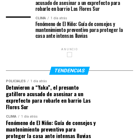
acusado de asesinar a un exprefecto para
estando integrado a las normativas de firma y
robarle en barrio Las Flores Sur
Por su parte, la directora provincial de Prevención y
competencia vigentes.
Promoción de la Salud,
Analía Chumpitaz
, advirtió un
CLIMA
1 día atrás
Fenómeno de El Niño: Guía de consejos y
incremento en la circulación del
virus sincicial
Trámites más ágiles:
El paciente ya no
mantenimiento preventivo para proteger la
respiratorio (VSR)
, aunque aclaró que la situación
casa ante intensas lluvias
dependerá exclusivamente del traslado físico del
general y la del Covid-19 se mantienen estables. En ese
papel para presentar un justificativo médico en
sentido, la funcionaria recordó la disponibilidad de la
su entorno laboral o escolar, agilizando los
ANUNCIO
vacuna contra el VSR para embarazadas en el último
tiempos de carga de licencias.
trimestre de gestación, fundamental para transferir
anticuerpos al recién nacido.
TENDENCIAS
Fin de las falsificaciones:
Al estar enmarcado
Guía útil: Dónde y quiénes deben
POLICIALES
en una plataforma oficial con trazabilidad digital,
1 día atrás
Detuvieron a “Yaka”, el presunto
el sistema permite verificar de forma inmediata la
gatillero acusado de asesinar a un
vacunarse
autenticidad del emisor y del documento,
exprefecto para robarle en barrio Las
neutralizando el circuito de certificados
Flores Sur
La aplicación es
gratuita
en todos los centros de salud
apócrifos.
públicos y hospitales de la provincia con vacunatorio
CLIMA
1 día atrás
habilitado.
Fenómeno de El Niño: Guía de consejos y
mantenimiento preventivo para
Beneficios para profesionales y la comunidad
proteger la casa ante intensas lluvias
Población prioritaria: