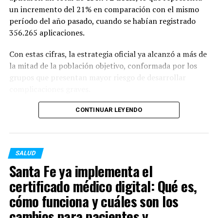
Insecticidas de uso doméstico.
un incremento del 21% en comparación con el mismo
período del año pasado, cuando se habían registrado
Aromatizantes de ambiente.
356.265 aplicaciones.
Artículos para el acabado y embellecimiento de
Con estas cifras, la estrategia oficial ya alcanzó a más de
superficies.
la mitad de la población objetivo, conformada por los
grupos que presentan mayor riesgo de desarrollar
complicaciones graves.
Alcance de las disposiciones
Al respecto, la ministra de Salud provincial,
Silvia
CONTINUAR LEYENDO
Desde el organismo fiscalizador remarcaron que la
Ciancio
, destacó que la planificación se adelantó
ausencia de inscripciones oficiales impide certificar la
estratégicamente para prevenir el impacto invernal:
verdadera composición química, eficacia, calidad y
procesos de fabricación de estos insumos.
SALUD
“Logramos superar el 50%
Santa Fe ya implementa el
Ambas marcas no podrán retornar al mercado hasta
de cobertura en la
certificado médico digital: Qué es,
tanto regularicen sus registros, inscriban sus fórmulas y
población objetivo gracias
obtengan las habilitaciones de los establecimientos
cómo funciona y cuáles son los
a un trabajo articulado en
productores ante las autoridades sanitarias
cambios para pacientes y