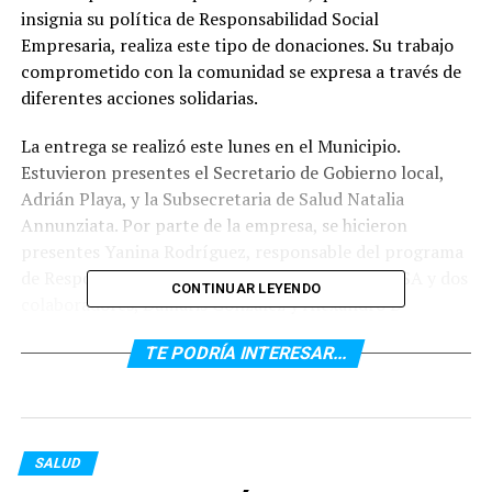
insignia su política de Responsabilidad Social
Empresaria, realiza este tipo de donaciones. Su trabajo
comprometido con la comunidad se expresa a través de
diferentes acciones solidarias.
La entrega se realizó este lunes en el Municipio.
Estuvieron presentes el Secretario de Gobierno local,
Adrián Playa, y la Subsecretaria de Salud Natalia
Annunziata. Por parte de la empresa, se hicieron
presentes Yanina Rodríguez, responsable del programa
de Responsabilidad Social Empresarial de Ginza SA y dos
CONTINUAR LEYENDO
colaboradores, Damaris González y Alexandro D
´Agostino.
TE PODRÍA INTERESAR...
SALUD