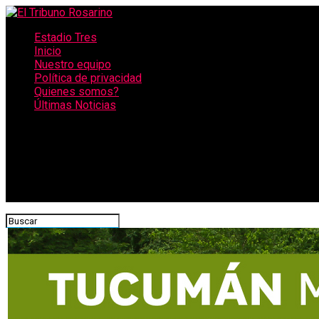
Estadio Tres
Inicio
Nuestro equipo
Política de privacidad
Quienes somos?
Últimas Noticias
CONECTATE CON NOSOTROS