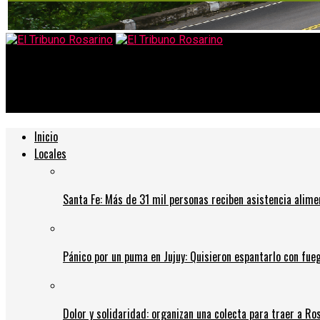
El Tribuno Rosarino
Dos pacientes de Gálvez y Coronda murieron por covid sin conse
Inicio
Locales
Santa Fe: Más de 31 mil personas reciben asistencia alime
Pánico por un puma en Jujuy: Quisieron espantarlo con fue
Dolor y solidaridad: organizan una colecta para traer a Ros