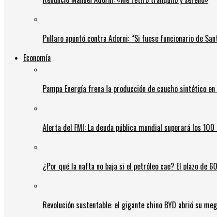
Pullaro apuntó contra Adorni: “Si fuese funcionario de Sant
Economía
Pampa Energía frena la producción de caucho sintético en 
Alerta del FMI: La deuda pública mundial superará los 100 
¿Por qué la nafta no baja si el petróleo cae? El plazo de 
Revolución sustentable: el gigante chino BYD abrió su meg