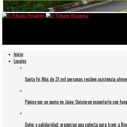
El Tribuno Rosarino
¿El final del túnel del coronavirus? Expertos israelíes explican 
Inicio
Locales
Santa Fe: Más de 31 mil personas reciben asistencia alime
Pánico por un puma en Jujuy: Quisieron espantarlo con fue
Dolor y solidaridad: organizan una colecta para traer a Ros