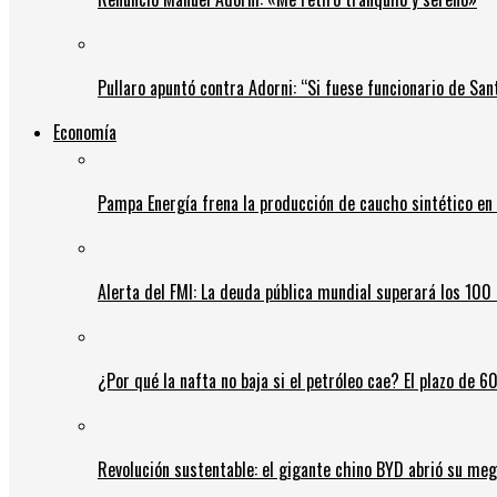
Pullaro apuntó contra Adorni: “Si fuese funcionario de Sant
Economía
Pampa Energía frena la producción de caucho sintético en 
Alerta del FMI: La deuda pública mundial superará los 100 
¿Por qué la nafta no baja si el petróleo cae? El plazo de 
Revolución sustentable: el gigante chino BYD abrió su meg