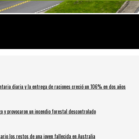
por qué la pandemia puede estar llegando a su fin
ntaria diaria y la entrega de raciones creció un 106% en dos años
go y provocaron un incendio forestal descontrolado
ario los restos de una joven fallecida en Australia