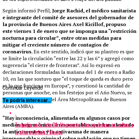
Según informó Perfil,
Jorge Rachid, el médico sanitarista
e integrante del comité de asesores del gobernador de
la provincia de Buenos Aires Axel Kicillof, propuso
este viernes 1 de enero que se imponga una “restricción
nocturna para circular”, entre otras medidas para
mitigar el creciente número de contagios de
coronavirus.
En este sentido, indicó que su planteo es que
se limite la circulación “entre las 22 y las 6” y agregó como
sugerencia “el cierre de fronteras”. Así lo expresó en
declaraciones formuladas la mañana del 1 de enero a Radio
10, en las que sostuvo que “el toque de queda es duro pero
es lo que funciona en Europa”, y cuestionó la cantidad de
Continuar Leyendo
personas que anoche, en los festejos por el Año Nuevo, se
agolparon en plazas del Área Metropolitana de Buenos
Te podría interesar...
Aires (AMBA).
“Hay inconsciencia, alimentada en algunos casos por
Tragedia en la ruta 34: Un muerto tras un choque en cadena a
medios hegemónicos irresponsables que han alentado
la anticuarentena y la antivacuna de manera
la altura de Luis Palacios
irresponsable y criminal sobre población que no tienen