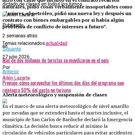
dictado de clases en todos los turnos.
naturales, pidió cosas verbalmente insoportables como
glaciares, el petróleo, pidió una nueva ley y después un
contrato con bienes embargables por si había algún
Publicado
problema de conflicto de intereses a futuro”.
2 semanas atrás
Temas relacionados:
actualidad
en
Siguente
27 julio 2026
Más de dos millones de turistas se movilizaron en el país
Por
Anterior
Ailén Lazarte
Previaje: cómo aprovechar los últimos dos días del programa que
reintegra 50% del gasto en turismo
Alerta meteorológico y suspensión de clases
En el marco de una alerta meteorológico de nivel amarillo
por nevadas que se extenderá hasta el martes inclusive, el
municipio de San Carlos de Bariloche declaró la Emergencia
climática. La decisión busca reducir al mínimo la
circulación de vehículos particulares para evitar accidentes