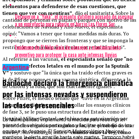
elementos para defenderse de esas cuestiones, que
tienen que ver con mentiras”
, dijo el sanitarista. Sobre la
Detuvieron a “Yaka”, el presunto gatillero acusado de asesinar
cantidad de personas en plazas y parques con motivo de las
a un exprefecto para robarle en barrio Las Flores Sur
celebraciones de Navidad y Año Nuevo, el especialista
opinó: “Vamos a tener que tomar medidas más duras. Yo
propongo que se cierren las fronteras y que se imponga la
Fenómeno de El Niño: Guía de consejos y mantenimiento
restricción nocturna para circular entre las 22 y las 6”.
preventivo para proteger la casa ante intensas lluvias
Al referirse a las vacunas,
el especialista señaló que “no
ha habido efectos letales en el mundo por la Sputnik
Argentina
V”
y sostuvo que “la única que ha traído efectos graves es
la de Pfizer porque es una vacuna sintética, diferente a la
Bariloche declaró la Emergencia climática
de Oxford y la rusa, que son exactamente iguales”.
por las intensas nevadas y suspendieron
Sobre Pfizer, el médico señaló que “tuvo en la Argentina
las clases presenciales
todas las facilidades para desarrollar los ensayos clínicos
de fase 3, se le puso una estructura del Estado como el
Hospital Militar Central, se le hizo una autorización por
La Municipalidad implementó la medida para restringir el
parte de los organismos regulatorios, y se procedió a votar
tránsito de vehículos particulares y facilitar el trabajo de los
equipos de despeje. El Servicio Meteorológico Nacional
una ley”. Sin embargo, indicó
“cuando salió la ley, como
mantiene la alerta amarilla hasta este martes. Tampoco habrá
hizo con Chile que incluyó en el contrato recursos