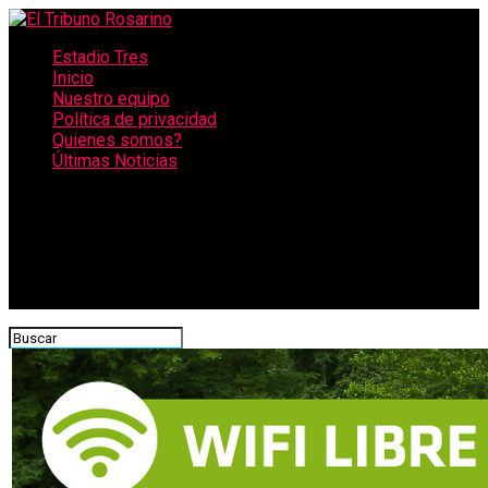
Estadio Tres
Inicio
Nuestro equipo
Política de privacidad
Quienes somos?
Últimas Noticias
CONECTATE CON NOSOTROS