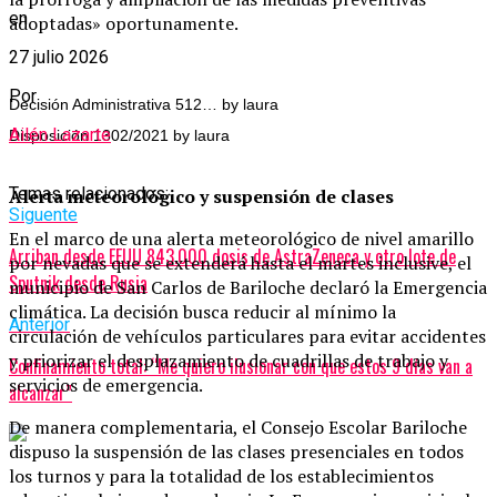
en
adoptadas» oportunamente.
27 julio 2026
Por
Decisión Administrativa 512… by laura
Ailén Lazarte
Disposición 1302/2021 by laura
Temas relacionados:
Alerta meteorológico y suspensión de clases
Siguente
En el marco de una alerta meteorológico de nivel amarillo
Arriban desde EEUU 843.000 dosis de AstraZeneca y otro lote de
por nevadas que se extenderá hasta el martes inclusive, el
Sputnik desde Rusia
municipio de San Carlos de Bariloche declaró la Emergencia
climática. La decisión busca reducir al mínimo la
Anterior
circulación de vehículos particulares para evitar accidentes
y priorizar el desplazamiento de cuadrillas de trabajo y
Confinamiento total: “Me quiero ilusionar con que estos 9 días van a
servicios de emergencia.
alcanzar”
De manera complementaria, el Consejo Escolar Bariloche
dispuso la suspensión de las clases presenciales en todos
los turnos y para la totalidad de los establecimientos