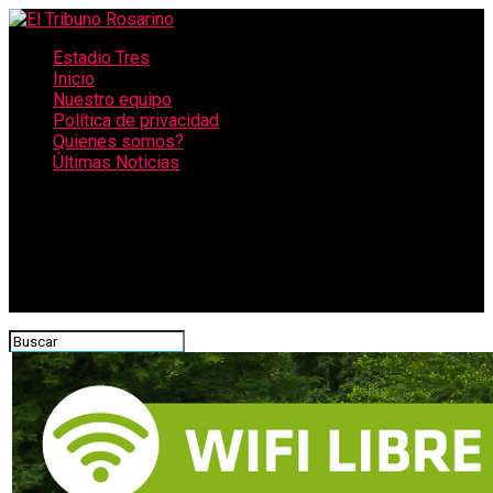
Estadio Tres
Inicio
Nuestro equipo
Política de privacidad
Quienes somos?
Últimas Noticias
CONECTATE CON NOSOTROS