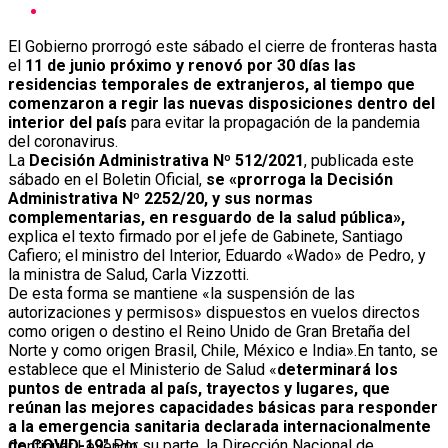
El Gobierno prorrogó este sábado el cierre de fronteras hasta
el
11 de junio próximo y renovó por 30 días las
residencias temporales de extranjeros, al tiempo que
comenzaron a regir las nuevas disposiciones dentro del
interior del país
para evitar la propagación de la pandemia
del coronavirus.
La
Decisión Administrativa Nº 512/2021
, publicada este
sábado en el Boletin Oficial,
se «prorroga la Decisión
Administrativa Nº 2252/20, y sus normas
complementarias, en resguardo de la salud pública»,
explica el texto firmado por el jefe de Gabinete, Santiago
Cafiero; el ministro del Interior, Eduardo «Wado» de Pedro, y
la ministra de Salud, Carla Vizzotti.
De esta forma se mantiene «la suspensión de las
autorizaciones y permisos» dispuestos en vuelos directos
como origen o destino el Reino Unido de Gran Bretaña del
Norte y como origen Brasil, Chile, México e India».En tanto, se
establece que el Ministerio de Salud «
determinará los
puntos de entrada al país, trayectos y lugares, que
reúnan las mejores capacidades básicas para responder
a la emergencia sanitaria declarada internacionalmente
de COVID-19″.
Por su parte, la Dirección Nacional de
Continuar Leyendo