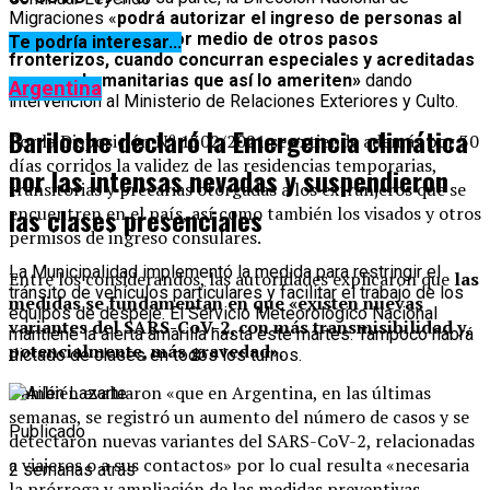
Migraciones «
podrá autorizar el ingreso de personas al
territorio nacional por medio de otros pasos
Te podría interesar...
fronterizos, cuando concurran especiales y acreditadas
razones humanitarias que así lo ameriten»
dando
Argentina
intervención al Ministerio de Relaciones Exteriores y Culto.
Bariloche declaró la Emergencia climática
Por la
Disposición Nº 1302/2021 se extiende además por 30
días corridos la validez de las residencias temporarias,
por las intensas nevadas y suspendieron
transitorias y precarias otorgadas a los extranjeros que se
las clases presenciales
encuentren en el país,
así como también los visados y otros
permisos de ingreso consulares.
La Municipalidad implementó la medida para restringir el
Entre los considerandos, las autoridades explicaron que
las
tránsito de vehículos particulares y facilitar el trabajo de los
medidas se fundamentan en que «existen nuevas
equipos de despeje. El Servicio Meteorológico Nacional
variantes del SARS-CoV-2, con más transmisibilidad y,
mantiene la alerta amarilla hasta este martes. Tampoco habrá
potencialmente, más gravedad».
dictado de clases en todos los turnos.
También evaluaron «que en Argentina, en las últimas
semanas, se registró un aumento del número de casos y se
Publicado
detectaron nuevas variantes del SARS-CoV-2, relacionadas
a viajeros o a sus contactos» por lo cual resulta «necesaria
2 semanas atrás
la prórroga y ampliación de las medidas preventivas