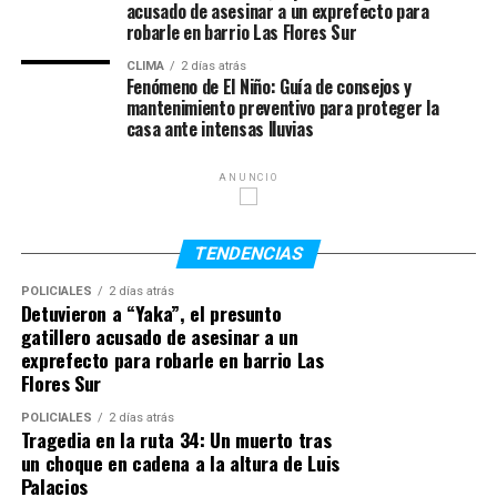
extorsión
acusado de asesinar a un exprefecto para
robarle en barrio Las Flores Sur
Lejos de mantener una postura diplomática, Trump
CLIMA
2 días atrás
redobló la apuesta ante la prensa internacional,
Fenómeno de El Niño: Guía de consejos y
mantenimiento preventivo para proteger la
tildando la expulsión —un pisotón sobre el tobillo del
casa ante intensas lluvias
defensor Tarik Muharemović revisado exhaustivamente
por el VAR— como un fallo «horrible» y atacando la
ANUNCIO
integridad del árbitro brasileño Raphael Claus, a quien
calificó públicamente de «un poco sospechoso».
TENDENCIAS
En una declaración que encendió las alarmas en el
ámbito institucional, el mandatario estadounidense
POLICIALES
2 días atrás
Detuvieron a “Yaka”, el presunto
llegó a afirmar que, si la FIFA no levantaba el castigo, el
gatillero acusado de asesinar a un
torneo habría estado
«arreglado, exactamente igual que
exprefecto para robarle en barrio Las
la elección»
. Esta retórica no solo dejó en evidencia el
Flores Sur
uso del fútbol como una herramienta de propaganda
POLICIALES
2 días atrás
política, sino que expuso el nivel de coacción ejercido
Tragedia en la ruta 34: Un muerto tras
sobre el organismo rector del fútbol mundial, el cual
un choque en cadena a la altura de Luis
casualmente había otorgado a Trump el polémico
Palacios