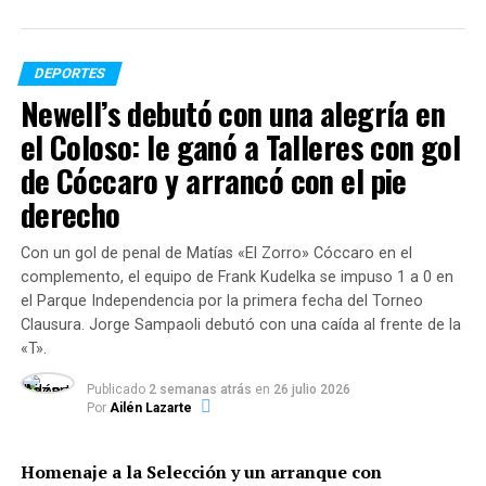
que no la voy a decir pero que se la dije a él cuando hablé
al principio y después no hablé más. Son decisiones
personales que hay que respetar».
DEPORTES
Newell’s debutó con una alegría en
En cuanto a la posibilidad de pedir refuerzos, «Kily»
el Coloso: le ganó a Talleres con gol
advirtió: «Quiero potenciar a los chicos sobre una base
de jugadores de experiencia, pero no voy a traer
de Cóccaro y arrancó con el pie
jugadores por traer. Si traigo uno es porque creo que es
derecho
mejor que el chico de las inferiores».
Con un gol de penal de Matías «El Zorro» Cóccaro en el
complemento, el equipo de Frank Kudelka se impuso 1 a 0 en
el Parque Independencia por la primera fecha del Torneo
Clausura. Jorge Sampaoli debutó con una caída al frente de la
TEMAS RELACIONADOS:
«T».
SIGUENTE
Lionel Messi lanzó un ultimátum: las tres condiciones
Publicado
2 semanas atrás
en
26 julio 2026
para que continúe en Barcelona
Por
Ailén Lazarte
ANTERIOR
Papelón del Barcelona: se comió ocho y se fue de la
Homenaje a la Selección y un arranque con
Champions