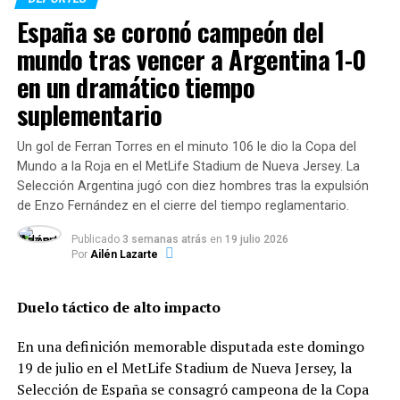
los 8 minutos avisó la primera situación clara con un
España se coronó campeón del
remate de primera de Matías «El Zorro» Cóccaro tras un
centro de Walter Núñez, que fue controlado por el
mundo tras vencer a Argentina 1-0
arquero Ezequiel Unsain. Más tarde, a los 35′, el propio
en un dramático tiempo
Unsain intervino para despejar con los puños un centro
suplementario
peligroso al área, mientras que en la jugada siguiente
Jerónimo Russo desaprovechó una oportunidad clara
Un gol de Ferran Torres en el minuto 106 le dio la Copa del
enviando su disparo por encima del travesaño.
Mundo a la Roja en el MetLife Stadium de Nueva Jersey. La
Selección Argentina jugó con diez hombres tras la expulsión
El gol del «Zorro» y la definición del
de Enzo Fernández en el cierre del tiempo reglamentario.
partido
Publicado
3 semanas atrás
en
19 julio 2026
Por
Ailén Lazarte
La apertura del marcador llegó a los 8 minutos del
segundo tiempo. Tras un centro de Cabrera, Cóccaro
Duelo táctico de alto impacto
aguantó la marca de cabeza y habilitó el avance hacia
adelante; en el intento de despeje, Valentín Fascendini
En una definición memorable disputada este domingo
cometió infracción dentro del área sobre Walter
19 de julio en el MetLife Stadium de Nueva Jersey, la
Mazzantti y el árbitro sancionó la pena máxima.
Selección de España se consagró campeona de la Copa