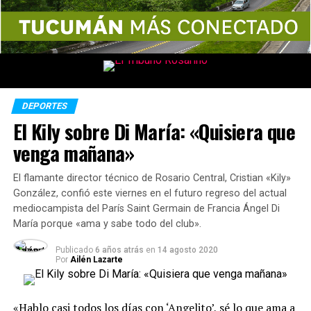
DEPORTES
El Kily sobre Di María: «Quisiera que
venga mañana»
El flamante director técnico de Rosario Central, Cristian «Kily»
González, confió este viernes en el futuro regreso del actual
mediocampista del París Saint Germain de Francia Ángel Di
María porque «ama y sabe todo del club».
Publicado
6 años atrás
en
14 agosto 2020
Por
Ailén Lazarte
«Hablo casi todos los días con ‘Angelito’, sé lo que ama a