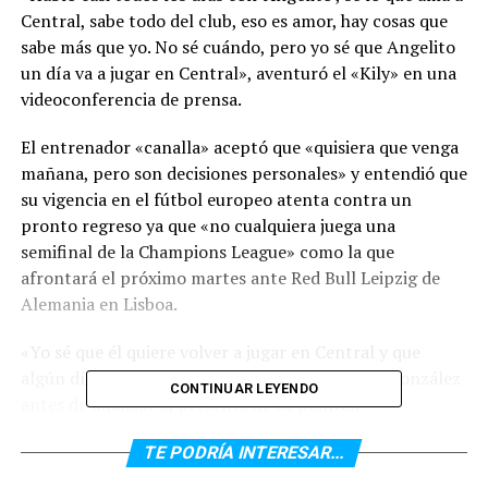
Central, sabe todo del club, eso es amor, hay cosas que
sabe más que yo. No sé cuándo, pero yo sé que Angelito
un día va a jugar en Central», aventuró el «Kily» en una
videoconferencia de prensa.
El entrenador «canalla» aceptó que «quisiera que venga
mañana, pero son decisiones personales» y entendió que
su vigencia en el fútbol europeo atenta contra un
pronto regreso ya que «no cualquiera juega una
semifinal de la Champions League» como la que
afrontará el próximo martes ante Red Bull Leipzig de
Alemania en Lisboa.
«Yo sé que él quiere volver a jugar en Central y que
algún día lo va a hacer», concluyó con el tema González
CONTINUAR LEYENDO
antes de analizar el presente de su plantel.
Por otro lado, sobre la ausencia del delantero Marco
TE PODRÍA INTERESAR...
Ruben, González expresó: «Tengo mi opinión personal,