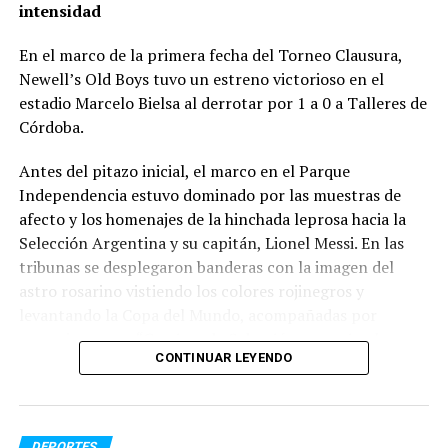
intensidad
En el marco de la primera fecha del Torneo Clausura,
Newell’s Old Boys tuvo un estreno victorioso en el
estadio Marcelo Bielsa al derrotar por 1 a 0 a Talleres de
Córdoba.
Antes del pitazo inicial, el marco en el Parque
Independencia estuvo dominado por las muestras de
afecto y los homenajes de la hinchada leprosa hacia la
Selección Argentina y su capitán, Lionel Messi. En las
tribunas se desplegaron banderas con la imagen del
astro rosarino vistiendo los colores rojinegros y
levantando la Copa del Mundo, acompañadas por
mensajes como
“Gracias a la Selección por unir y hacer
CONTINUAR LEYENDO
feliz al pueblo argentino”
y
“Gracias Selección. Héroes
eternos”
.
Una vez en marcha el juego, la Lepra tomó la iniciativa. A
DEPORTES