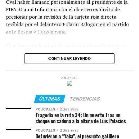
Oval haber llamado personalmente al presidente de la
FIFA, Gianni Infantino, con el objetivo explícito de
presionar por la revisión de la tarjeta roja directa
recibida por el delantero Folarin Balogun en el partido
ante Bosnia y Herzegovina.
El accionar de la administración estadounidense no se
limitó a una sugerencia: un verdadero aparato estatal
CONTINUAR LEYENDO
que incluyó al Secretario de Comercio, Howard Lutnick,
y al líder del grupo de trabajo de la Casa Blanca para el
Mundial, Andrew Giuliani, se movilizó de inmediato para
ANUNCIO
armar la estrategia de presión. Horas después, en una
maniobra exprés y sumamente cuestionada, el Comité
Disciplinario de la FIFA cedió, apelando al Artículo 27 de
ÚLTIMAS
TENDENCIAS
su código para suspender la sanción automática de una
POLICIALES
2 días atrás
fecha, permitiendo que el futbolista jugara los octavos
Tragedia en la ruta 34: Un muerto tras un
de final.
choque en cadena a la altura de Luis Palacios
POLICIALES
2 días atrás
«Si no lo hacían, estaba arreglado»: La retórica de la
Detuvieron a “Yaka”, el presunto gatillero