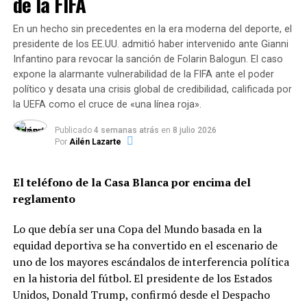
de la FIFA
campo en la prórroga y logró romper el cero a los 106
una tapada espectacular a puro reflejo ante un remate
minutos mediante una anotación de Ferran Torres,
de Augusto Schott.
En un hecho sin precedentes en la era moderna del deporte, el
quien había ingresado desde el banco de suplentes. La
presidente de los EE.UU. admitió haber intervenido ante Gianni
Albiceleste buscó la igualdad en los instantes finales,
Con este resultado, el equipo dirigido por Frank Darío
Infantino para revocar la sanción de Folarin Balogun. El caso
pero el equipo dirigido por Luis de la Fuente sostuvo la
Kudelka sumó sus primeros tres puntos en el
expone la alarmante vulnerabilidad de la FIFA ante el poder
ventaja hasta el silbatazo final para asegurar la victoria.
campeonato ante un Talleres que tuvo el estreno oficial
político y desata una crisis global de credibilidad, calificada por
de Jorge Sampaoli en su banco de suplentes.
la UEFA como el cruce de «una línea roja».
Publicado
4 semanas atrás
en
8 julio 2026
Por
Ailén Lazarte
El teléfono de la Casa Blanca por encima del
reglamento
Lo que debía ser una Copa del Mundo basada en la
equidad deportiva se ha convertido en el escenario de
uno de los mayores escándalos de interferencia política
en la historia del fútbol. El presidente de los Estados
Unidos, Donald Trump, confirmó desde el Despacho