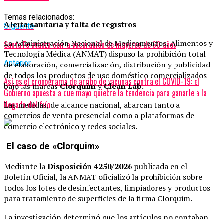
Temas relacionados:
Alerta sanitaria y falta de registros
Siguente
La Administración Nacional de Medicamentos, Alimentos y
Santa Fe avanza con la vacunación de mayores de 60 años
Tecnología Médica (ANMAT) dispuso la prohibición total
Anterior
de elaboración, comercialización, distribución y publicidad
de todos los productos de uso doméstico comercializados
Así es el cronograma de arribo de vacunas contra el COVID-19: el
bajo las marcas
Clorquim
y
Clean Lab
.
Gobierno apuesta a que mayo quiebre la tendencia para ganarle a la
llegada del frío
Las medidas, de alcance nacional, abarcan tanto a
comercios de venta presencial como a plataformas de
comercio electrónico y redes sociales.
El caso de «Clorquim»
Mediante la
Disposición 4250/2026
publicada en el
Boletín Oficial, la ANMAT oficializó la prohibición sobre
todos los lotes de desinfectantes, limpiadores y productos
para tratamiento de superficies de la firma Clorquim.
La investigación determinó que los artículos no contaban