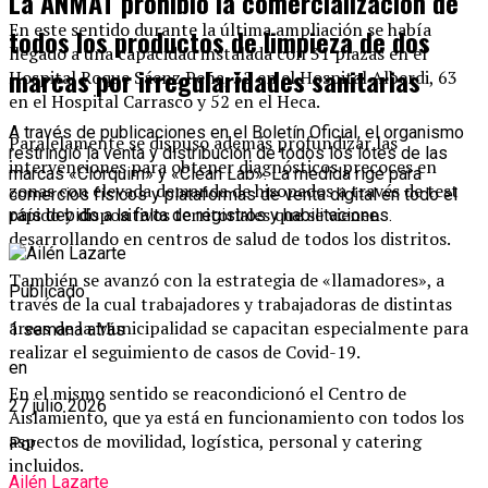
La ANMAT prohibió la comercialización de
En este sentido durante la última ampliación se había
todos los productos de limpieza de dos
llegado a una capacidad instalada con 31 plazas en el
marcas por irregularidades sanitarias
Hospital Roque Sáenz Peña, 32 en el Hospital Alberdi, 63
en el Hospital Carrasco y 52 en el Heca.
A través de publicaciones en el Boletín Oficial, el organismo
Paralelamente se dispuso además profundizar las
restringió la venta y distribución de todos los lotes de las
intervenciones para obtener diagnósticos precoces en
marcas «Clorquim» y «Clean Lab». La medida rige para
zonas con elevada demanda de hisopados a través de test
comercios físicos y plataformas de venta digital en todo el
rápido y dispositivos territoriales que se vienen
país debido a la falta de registros y habilitaciones.
desarrollando en centros de salud de todos los distritos.
También se avanzó con la estrategia de «llamadores», a
Publicado
través de la cual trabajadores y trabajadoras de distintas
áreas de la Municipalidad se capacitan especialmente para
1 semana atrás
realizar el seguimiento de casos de Covid-19.
en
En el mismo sentido se reacondicionó el Centro de
27 julio 2026
Aislamiento, que ya está en funcionamiento con todos los
aspectos de movilidad, logística, personal y catering
Por
incluidos.
Ailén Lazarte