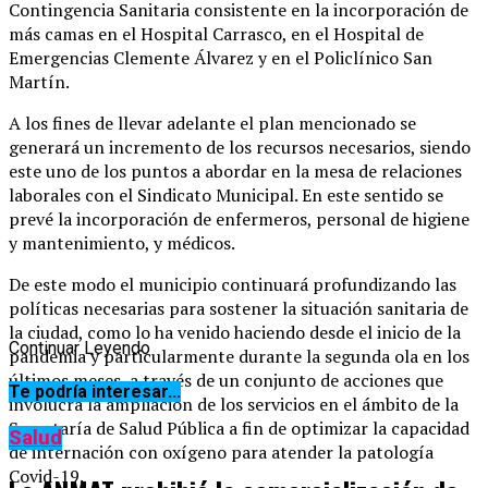
Contingencia Sanitaria consistente en la incorporación de
más camas en el Hospital Carrasco, en el Hospital de
Emergencias Clemente Álvarez y en el Policlínico San
Martín.
A los fines de llevar adelante el plan mencionado se
generará un incremento de los recursos necesarios, siendo
este uno de los puntos a abordar en la mesa de relaciones
laborales con el Sindicato Municipal. En este sentido se
prevé la incorporación de enfermeros, personal de higiene
y mantenimiento, y médicos.
De este modo el municipio continuará profundizando las
políticas necesarias para sostener la situación sanitaria de
la ciudad, como lo ha venido haciendo desde el inicio de la
Continuar Leyendo
pandemia y particularmente durante la segunda ola en los
últimos meses, a través de un conjunto de acciones que
Te podría interesar...
involucra la ampliación de los servicios en el ámbito de la
Secretaría de Salud Pública a fin de optimizar la capacidad
Salud
de internación con oxígeno para atender la patología
Covid-19.