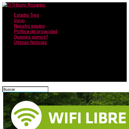
Estadio Tres
Inicio
Nuestro equipo
Política de privacidad
Quienes somos?
Últimas Noticias
CONECTATE CON NOSOTROS