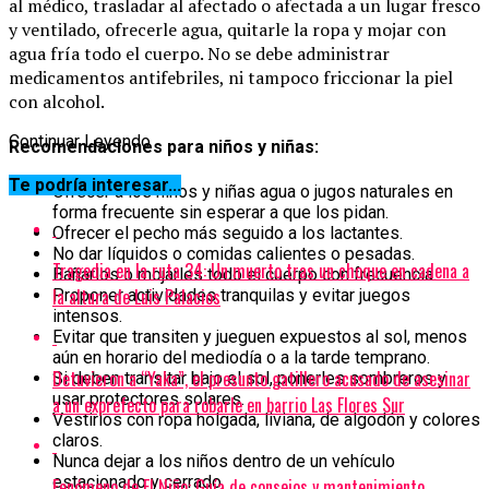
al médico, trasladar al afectado o afectada a un lugar fresco
y ventilado, ofrecerle agua, quitarle la ropa y mojar con
agua fría todo el cuerpo. No se debe administrar
medicamentos antifebriles, ni tampoco friccionar la piel
con alcohol.
Continuar Leyendo
Recomendaciones para niños y niñas:
Te podría interesar...
Ofrecer a los niños y niñas agua o jugos naturales en
forma frecuente sin esperar a que los pidan.
Ofrecer el pecho más seguido a los lactantes.
No dar líquidos o comidas calientes o pesadas.
Tragedia en la ruta 34: Un muerto tras un choque en cadena a
Bañarlos o mojarles todo el cuerpo con frecuencia.
la altura de Luis Palacios
Proponer actividades tranquilas y evitar juegos
intensos.
Evitar que transiten y jueguen expuestos al sol, menos
aún en horario del mediodía o a la tarde temprano.
Detuvieron a “Yaka”, el presunto gatillero acusado de asesinar
Si deben transitar bajo el sol, ponerles sombreros y
usar protectores solares.
a un exprefecto para robarle en barrio Las Flores Sur
Vestirlos con ropa holgada, liviana, de algodón y colores
claros.
Nunca dejar a los niños dentro de un vehículo
estacionado y cerrado.
Fenómeno de El Niño: Guía de consejos y mantenimiento