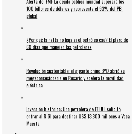
Alerta del FMI: La deuda pública mundial superará los
100 billones de dólares y representa el 93% del PBI
global
¿Por qué la nafta no baja si el petróleo cae? El plazo de
60 días que manejan las petroleras
Revolución sustentable: el gigante chino BYD abrió su
megaconcesionaria en Rosario y acelera la movilidad
eléctrica
Inversión histórica: Una petrolera de EE.UU. solicitó
entrar al RIGI para destinar US$ 13.800 millones a Vaca
Muerta