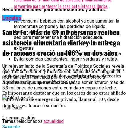
preventivo para proteger la casa ante intensas lluvias
Recomendaciones para adolescentes y adultos:
Locales
No consumir bebidas con alcohol ya que aumentan la
temperatura corporal y las pérdidas de líquido.
Santa Fe: Más de 31 mil personas reciben
Aumentar el consumo de líquidos sin esperar a tener
sed para mantener una hidratación adecuada.
asistencia alimentaria diaria y la entrega
Evitar esfuerzos físicos o actividades deportivas
exigentes.
de raciones creció un 106% en dos años
Sentarse y descansar cuando sientan mareos o fatiga.
Evitar comidas abundantes, ingerir verduras y frutas.
Un relevamiento de la Secretaría de Políticas Sociales revela
Para los ancianos y ancianas: es importante que descansen
que 164 comedores y merenderos comunitarios integran la
en lugares frescos y ventilados, desabrigarlos y ofrecerles
red municipal financiada por el Fondo de Asistencia
líquidos aunque no manifiesten sed.
Alimentaria. En lo que va de 2026 ya se administraron más de
5,3 millones de raciones entre comidas y copas de leche.
Es importante destacar que en los casos de no estar afiliado
a un servicio de emergencia privado, llamar al 107, desde
donde se evaluará su situación.
Publicado
2 semanas atrás
Temas relacionados:
actualidad
Siguente
en