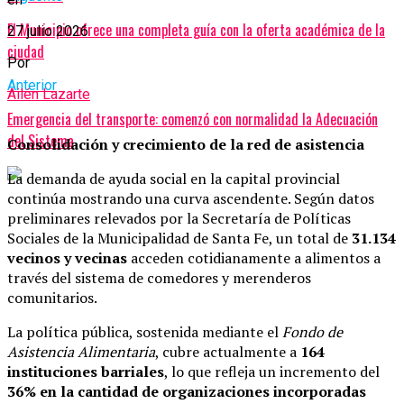
El Municipio ofrece una completa guía con la oferta académica de la
27 julio 2026
ciudad
Por
Anterior
Ailén Lazarte
Emergencia del transporte: comenzó con normalidad la Adecuación
del Sistema
Consolidación y crecimiento de la red de asistencia
La demanda de ayuda social en la capital provincial
continúa mostrando una curva ascendente. Según datos
preliminares relevados por la Secretaría de Políticas
Sociales de la Municipalidad de Santa Fe, un total de
31.134
vecinos y vecinas
acceden cotidianamente a alimentos a
través del sistema de comedores y merenderos
comunitarios.
La política pública, sostenida mediante el
Fondo de
Asistencia Alimentaria
, cubre actualmente a
164
instituciones barriales
, lo que refleja un incremento del
36% en la cantidad de organizaciones incorporadas