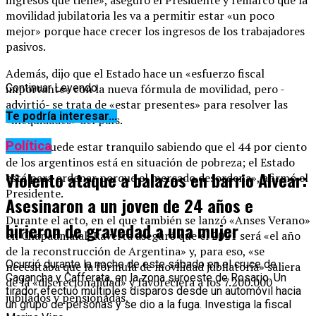
movilidad jubilatoria les va a permitir estar «un poco
mejor» porque hace crecer los ingresos de los trabajadores
pasivos.
Además, dijo que el Estado hace un «esfuerzo fiscal
importante» con la nueva fórmula de movilidad, pero -
Continuar Leyendo
advirtió- se trata de «estar presentes» para resolver las
Te podría interesar...
«inequidades» del país.
Política
«Nadie puede estar tranquilo sabiendo que el 44 por ciento
de los argentinos está en situación de pobreza; el Estado
Violento ataque a balazos en barrio Alvear:
está para ordenar porque el mercado desordena», afirmó el
Presidente.
Asesinaron a un joven de 24 años e
Durante el acto, en el que también se lanzó «Anses Verano»
hirieron de gravedad a una mujer
en Chapadmalal, Raverta aseguró que el 2021 será «el año
de la reconstrucción de Argentina» y, para eso, «se
Ocurrió durante la noche de este sábado en el cruce de
necesitaba que la fórmula de movilidad jubilatoria» saliera
Cagancha y Cafferata, en la zona suroeste de Rosario. Un
de la «discrecionalidad» y favoreciera a los 7.200.000
tirador efectuó múltiples disparos desde un automóvil hacia
jubilados y pensionadas.
un grupo de personas y se dio a la fuga. Investiga la fiscal