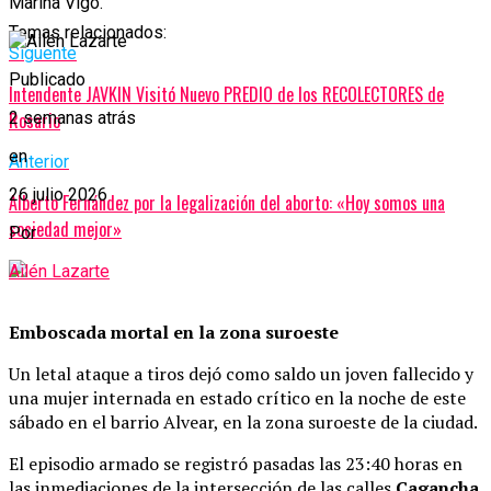
Marina Vigo.
Temas relacionados:
Siguente
Publicado
Intendente JAVKIN Visitó Nuevo PREDIO de los RECOLECTORES de
Rosario
2 semanas atrás
en
Anterior
26 julio 2026
Alberto Fernández por la legalización del aborto: «Hoy somos una
sociedad mejor»
Por
Ailén Lazarte
Emboscada mortal en la zona suroeste
Un letal ataque a tiros dejó como saldo un joven fallecido y
una mujer internada en estado crítico en la noche de este
sábado en el barrio Alvear, en la zona suroeste de la ciudad.
El episodio armado se registró pasadas las 23:40 horas en
las inmediaciones de la intersección de las calles
Cagancha