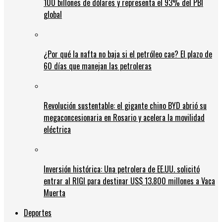
100 billones de dólares y representa el 93% del PBI
global
¿Por qué la nafta no baja si el petróleo cae? El plazo de
60 días que manejan las petroleras
Revolución sustentable: el gigante chino BYD abrió su
megaconcesionaria en Rosario y acelera la movilidad
eléctrica
Inversión histórica: Una petrolera de EE.UU. solicitó
entrar al RIGI para destinar US$ 13.800 millones a Vaca
Muerta
Deportes