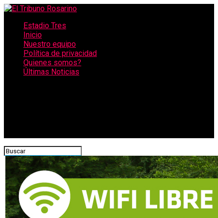
Estadio Tres
Inicio
Nuestro equipo
Política de privacidad
Quienes somos?
Últimas Noticias
CONECTATE CON NOSOTROS