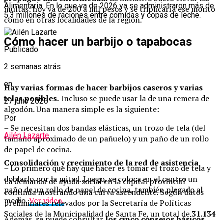
Alimentaria. En lo que va de 2026 ya se administraron más de
multas: hoy va de 200 a mil pesos y se triplicaría ese monto
5,3 millones de raciones entre comidas y copas de leche.
como en otras localidades de la región.
Cómo hacer un barbijo o tapabocas
Publicado
2 semanas atrás
en
Hay varias formas de hacer barbijos caseros y varias
telas posibles.
Incluso se puede usar la de una remera de
27 julio 2026
algodón. Una manera simple es la siguiente:
Por
– Se necesitan dos bandas elásticas, un trozo de tela (del
Ailén Lazarte
tamaño aproximado de un pañuelo) y un paño de un rollo
de papel de cocina.
Consolidación y crecimiento de la red de asistencia
– Lo primero que hay que hacer es tomar el trozo de tela y
doblarlo por la mitad. Luego, se coloca en el centro un
La demanda de ayuda social en la capital provincial
paño de un rollo de papel de cocina, también plegado al
continúa mostrando una curva ascendente. Según datos
medio.
Ver video.
preliminares relevados por la Secretaría de Políticas
Sociales de la Municipalidad de Santa Fe, un total de
31.134
Además, se puede consultar
los cinco consejos básicos