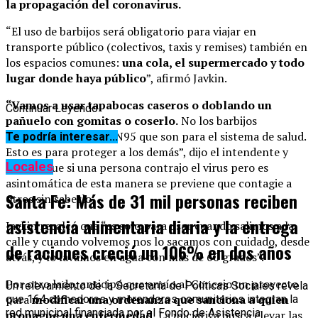
la propagación del coronavirus.
“El uso de barbijos será obligatorio para viajar en
transporte público (colectivos, taxis y remises) también en
los espacios comunes:
una cola, el supermercado y todo
lugar donde haya público
”, afirmó Javkin.
“Vamos a usar tapabocas caseros o doblando un
Continuar Leyendo
pañuelo con gomitas o coserlo.
No los barbijos
quirúrgicos o de tipo N95 que son para el sistema de salud.
Te podría interesar...
Esto es para proteger a los demás”, dijo el intendente y
Locales
explicó que si una persona contrajo el virus pero es
asintomática de esta manera se previene que contagie a
Santa Fe: Más de 31 mil personas reciben
otros sin saberlo.
asistencia alimentaria diaria y la entrega
Javkin recalcó que “es solo para usar cuando salimos a la
calle y cuando volvemos nos lo sacamos con cuidado, desde
de raciones creció un 106% en dos años
atrás, y lo lavamos en agua con más de 60 grados”.
Por otro lado, anticipó que envío al Concejo un proyecto
Un relevamiento de la Secretaría de Políticas Sociales revela
para
modificar una ordenanza que sanciona a quien
que 164 comedores y merenderos comunitarios integran la
red municipal financiada por el Fondo de Asistencia
propague una enfermedad.
La iniciativa busca elevar las