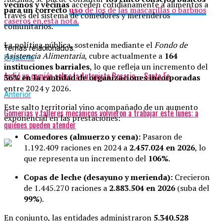
vecinos y vecinas
acceden cotidianamente a alimentos a
para un correcto
uso
de los de las mascarillas o barbijos
través del sistema de comedores y merenderos
caseros en esta nota.
comunitarios.
La política pública, sostenida mediante el
Fondo de
Temas relacionados:
Asistencia Alimentaria
, cubre actualmente a
164
Siguente
instituciones barriales
, lo que refleja un incremento del
Ardió un camión sobre la Autopista Rosario – Santa Fe
36% en la cantidad de organizaciones incorporadas
entre 2024 y 2026.
Anterior
Este salto territorial vino acompañado de un aumento
Gomerías y talleres mecánicos volvieron a trabajar este lunes: a
exponencial en las prestaciones:
quiénes pueden atender
Comedores (almuerzo y cena):
Pasaron de
1.192.409 raciones en 2024 a
2.457.024 en 2026
, lo
que representa un incremento del
106%
.
Copas de leche (desayuno y merienda):
Crecieron
de 1.445.270 raciones a
2.883.504 en 2026
(suba del
99%
).
En conjunto, las entidades administraron
5.340.528