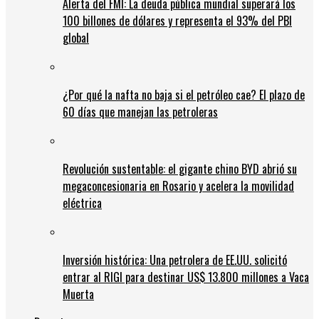
Alerta del FMI: La deuda pública mundial superará los
100 billones de dólares y representa el 93% del PBI
global
¿Por qué la nafta no baja si el petróleo cae? El plazo de
60 días que manejan las petroleras
Revolución sustentable: el gigante chino BYD abrió su
megaconcesionaria en Rosario y acelera la movilidad
eléctrica
Inversión histórica: Una petrolera de EE.UU. solicitó
entrar al RIGI para destinar US$ 13.800 millones a Vaca
Muerta